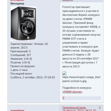
Менеджер
ForexCup приглашает
присоединиться к участию в
бесплатном Форекс конкурсе
на демо-счетах «PAMM
Школа». Призовой фонд
конкурса составляет 4000$, и
20 лучших участников по
итогам соревнования получат
PAMM STP счета в
управление и право
Зарегистрирован
: Четверг, 20
участвовать в конкурсе для
апреля, 2017г.
PAMM счетов. Конкурс будет
Приглашений:
0
длиться 5 недель с 28
Сообщений:
227
августа по 29 сентября 2017
Уважение:
[+0/-0]
г. Регистрация доступна с 7
Позитив:
[+0/-0]
Провел на форуме:
августа 2017г.
1 день 2 часа
Последний визит:
Суббота, 2 октября, 2021г. 07:26:53
Подробности конкурса
«PAMM Школа»
.
0
Поделиться
Среда,
2
arendator
16 августа, 2017г. 06:51:20