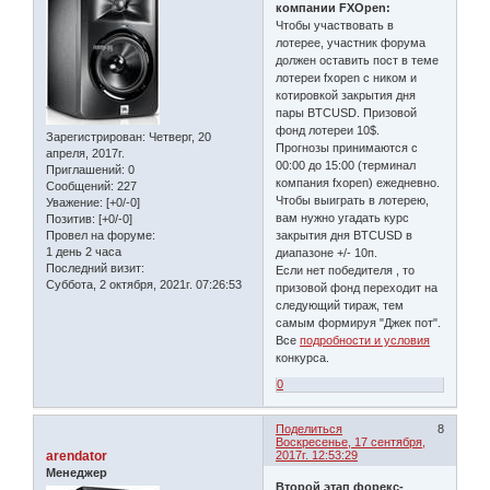
компании FXOpen:
Чтобы участвовать в
лотерее, участник форума
должен оставить пост в теме
лотереи fxopen с ником и
котировкой закрытия дня
пары BTCUSD. Призовой
фонд лотереи 10$.
Зарегистрирован
: Четверг, 20
Прогнозы принимаются с
апреля, 2017г.
00:00 до 15:00 (терминал
Приглашений:
0
компания fxopen) ежедневно.
Сообщений:
227
Чтобы выиграть в лотерею,
Уважение:
[+0/-0]
вам нужно угадать курс
Позитив:
[+0/-0]
Провел на форуме:
закрытия дня BTCUSD в
1 день 2 часа
диапазоне +/- 10п.
Последний визит:
Если нет победителя , то
Суббота, 2 октября, 2021г. 07:26:53
призовой фонд переходит на
следующий тираж, тем
самым формируя "Джек пот".
Все
подробности и условия
конкурса.
0
Поделиться
8
Воскресенье, 17 сентября,
arendator
2017г. 12:53:29
Менеджер
Второй этап форекс-