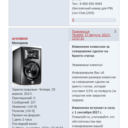
Тел.: 8-800-555-9494
(бесплатный номер для РФ)
Live Chat (24/5)
0
Поделиться
3
Четверг, 17 августа, 2017г.
arendator
13:57:31
Менеджер
Изменение комиссии за
совершение сделок на
Крипто счетах
Уважаемые клиенты!
Информируем Вас об
изменении размера комиссии
за совершение сделок на
крипто счетах, которая
Зарегистрирован
: Четверг, 20
составит 0,5% за полкруга (за
апреля, 2017г.
открытие или закрытие
Приглашений:
0
ордера).
Сообщений:
227
Уважение:
[+0/-0]
Изменение вступает в силу
Позитив:
[+0/-0]
с 1 сентября 2017 г.
Провел на форуме:
Пожалуйста, учитывайте эти
1 день 2 часа
обстоятельства при
Последний визит:
планировании вашей