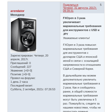
Поделиться
5
Четверг, 31 августа, 2017г.
arendator
09:39:31
Менеджер
FXOpen в 3 раза
увеличивает
маржинальные требования
для инструментов с USD и
JPY
Уважаемые клиенты!
FXOpen в 3 раза повысил
маржинальные требования
для инструментов с
Зарегистрирован
: Четверг, 20
долларом США и японской
апреля, 2017г.
иеной в связи с эскалацией
Приглашений:
0
напряженности в отношениях
Сообщений:
227
США и Северной Кореи.
Уважение:
[+0/-0]
Позитив:
[+0/-0]
В дальнейшем мы можем
Провел на форуме:
дополнительно увеличить
1 день 2 часа
маржинальные требования в
Последний визит:
2 раза. Как и сообщалось
Суббота, 2 октября, 2021г. 07:26:53
ранее, в общей сложности
маржинальные требования
могут быть увеличены в 5
раз. Пожалуйста, следите за
нашими новостями, чтобы не
пропустить важные