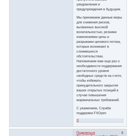
уведомления и
предупреждения в будущем.
Мы принимаем данные меры
для снижения рисков,
вызванных высокой
волатильностью, резкими
изменениями цены и
разрывами ценового потока,
которые возникают в
сложившихся
обстоятельствах.
Напоминаем вам еще раз о
необходимости поддержания
достаточного уровня
свободных средств на счете,
чтобы избежать
принудительного закрытия
ваших открытых позиций в
случае повышения
маржинальных требований.
С уважением, Служба
поддержки FXOpen
0
Поделиться
6