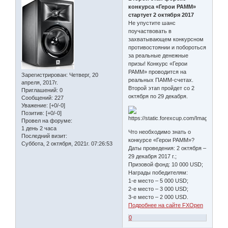
конкурса «Герои PAMM»
стартует 2 октября 2017
Не упустите шанс
поучаствовать в
захватывающем конкурсном
противостоянии и побороться
за реальные денежные
призы! Конкурс «Герои
PAMM» проводится на
Зарегистрирован
: Четверг, 20
реальных ПАММ-счетах.
апреля, 2017г.
Второй этап пройдет со 2
Приглашений:
0
октября по 29 декабря.
Сообщений:
227
Уважение:
[+0/-0]
Позитив:
[+0/-0]
Провел на форуме:
1 день 2 часа
Что необходимо знать о
Последний визит:
конкурсе «Герои PAMM»?
Суббота, 2 октября, 2021г. 07:26:53
Даты проведения: 2 октября –
29 декабря 2017 г.;
Призовой фонд: 10 000 USD;
Награды победителям:
1-е место – 5 000 USD;
2-е место – 3 000 USD;
3-е место – 2 000 USD.
Подробнее на сайте FXOpen
0