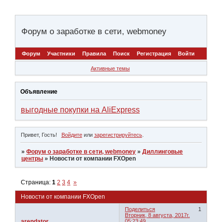
Форум о заработке в сети, webmoney
Форум
Участники
Правила
Поиск
Регистрация
Войти
Активные темы
Объявление
выгодные покупки на AliExpress
Привет, Гость!
Войдите
или
зарегистрируйтесь
.
»
Форум о заработке в сети, webmoney
»
Диллинговые
центры
»
Новости от компании FXOpen
Страница:
1
2
3
4
»
Новости от компании FXOpen
Поделиться
1
Вторник, 8 августа, 2017г.
arendator
05:23:49