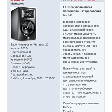
Менеджер
FXOpen увеличивает
маржинальные требования
в 5 раз
В связи с возросшим
напряжением в отношениях
США и Северной Кореи,
FXOpen может увеличить
маржинальные требования в
5 раз начиная с открытия
Зарегистрирован
: Четверг, 20
рынка 17 августа 2017 без
апреля, 2017г.
предварительного
Приглашений:
0
уведомления. Изменения
Сообщений:
227
могут затронуть все
Уважение:
[+0/-0]
финансовые инструменты.
Позитив:
[+0/-0]
Провел на форуме:
Пожалуйста, учитывайте
1 день 2 часа
данные меры при
Последний визит:
планировании торговой
Суббота, 2 октября, 2021г. 07:26:53
деятельности и убедитесь,
что у вас на счете
достаточно свободных
средств, чтобы поддерживать
открытые позиции
Служба поддержки клиентов
FXOpen
E-mail: -