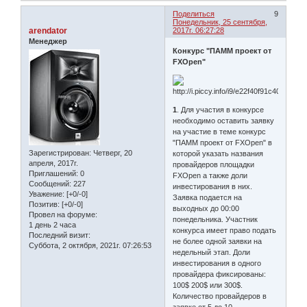
Поделиться
9
Понедельник, 25 сентября,
arendator
2017г. 06:27:28
Менеджер
Конкурс "ПАММ проект от
FXOpen"
1
. Для участия в конкурсе
необходимо оставить заявку
на участие в теме конкурс
"ПАММ проект от FXOpen" в
Зарегистрирован
: Четверг, 20
которой указать названия
апреля, 2017г.
провайдеров площадки
Приглашений:
0
FXOpen а также доли
Сообщений:
227
инвестирования в них.
Уважение:
[+0/-0]
Заявка подается на
Позитив:
[+0/-0]
выходных до 00:00
Провел на форуме:
понедельника. Участник
1 день 2 часа
конкурса имеет право подать
Последний визит:
не более одной заявки на
Суббота, 2 октября, 2021г. 07:26:53
недельный этап. Доли
инвестирования в одного
провайдера фиксированы:
100$ 200$ или 300$.
Количество провайдеров в
заявке от 5 до 10.