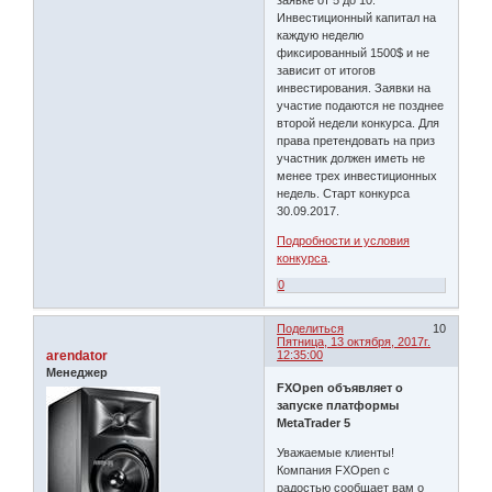
Инвестиционный капитал на
каждую неделю
фиксированный 1500$ и не
зависит от итогов
инвестирования. Заявки на
участие подаются не позднее
второй недели конкурса. Для
права претендовать на приз
участник должен иметь не
менее трех инвестиционных
недель. Старт конкурса
30.09.2017.
Подробности и условия
конкурса
.
0
Поделиться
10
Пятница, 13 октября, 2017г.
arendator
12:35:00
Менеджер
FXOpen объявляет о
запуске платформы
MetaTrader 5
Уважаемые клиенты!
Компания FXOpen с
радостью сообщает вам о