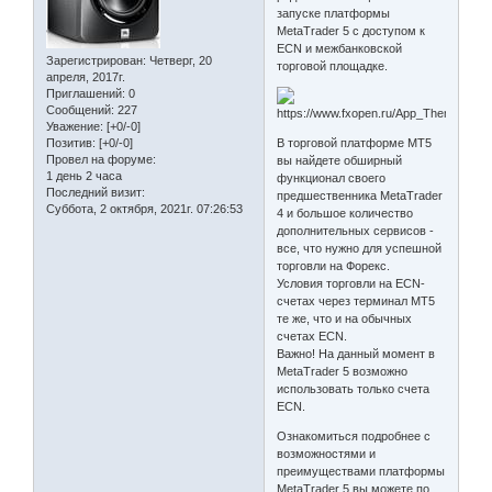
запуске платформы
MetaTrader 5 с доступом к
ECN и межбанковской
Зарегистрирован
: Четверг, 20
торговой площадке.
апреля, 2017г.
Приглашений:
0
Сообщений:
227
Уважение:
[+0/-0]
Позитив:
[+0/-0]
В торговой платформе МТ5
Провел на форуме:
вы найдете обширный
1 день 2 часа
функционал своего
Последний визит:
предшественника MetaTrader
Суббота, 2 октября, 2021г. 07:26:53
4 и большое количество
дополнительных сервисов -
все, что нужно для успешной
торговли на Форекс.
Условия торговли на ECN-
счетах через терминал MT5
те же, что и на обычных
счетах ECN.
Важно! На данный момент в
MetaTrader 5 возможно
использовать только счета
ECN.
Ознакомиться подробнее с
возможностями и
преимуществами платформы
MetaTrader 5 вы можете по