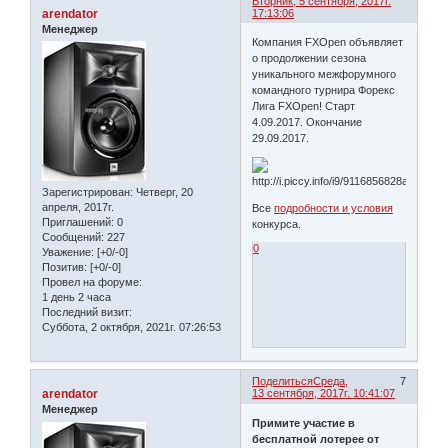
Вторник, 5 сентября, 2017г.
arendator
17:13:06
Менеджер
Компания FXOpen объявляет
о продолжении сезона
уникального межфорумного
командного турнира Форекс
Лига FXOpen! Старт
4.09.2017. Окончание
29.09.2017.
Зарегистрирован
: Четверг, 20
апреля, 2017г.
Все
подробности и условия
Приглашений:
0
конкурса.
Сообщений:
227
0
Уважение:
[+0/-0]
Позитив:
[+0/-0]
Провел на форуме:
1 день 2 часа
Последний визит:
Суббота, 2 октября, 2021г. 07:26:53
Поделиться
Среда,
7
arendator
13 сентября, 2017г. 10:41:07
Менеджер
Примите участие в
бесплатной лотерее от