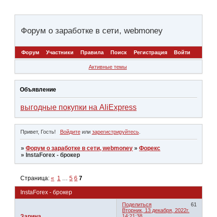
Форум о заработке в сети, webmoney
Форум
Участники
Правила
Поиск
Регистрация
Войти
Активные темы
Объявление
выгодные покупки на AliExpress
Привет, Гость!
Войдите
или
зарегистрируйтесь
.
»
Форум о заработке в сети, webmoney
»
Форекс
»
InstaForex - брокер
Страница:
«
1
…
5
6
7
InstaForex - брокер
Поделиться
61
Вторник, 13 декабря, 2022г.
Зарина
14:21:38