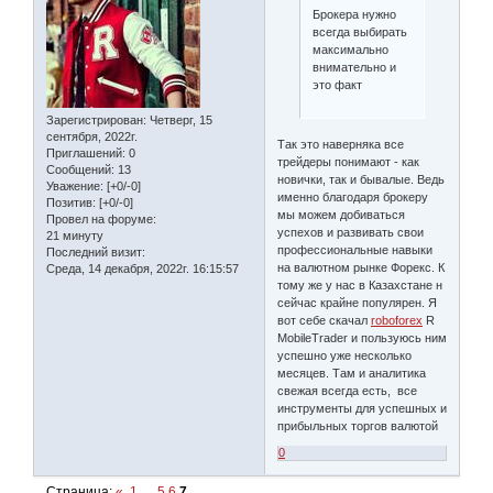
Брокера нужно
всегда выбирать
максимально
внимательно и
это факт
Зарегистрирован
: Четверг, 15
сентября, 2022г.
Так это наверняка все
Приглашений:
0
трейдеры понимают - как
Сообщений:
13
новички, так и бывалые. Ведь
Уважение:
[+0/-0]
именно благодаря брокеру
Позитив:
[+0/-0]
мы можем добиваться
Провел на форуме:
успехов и развивать свои
21 минуту
профессиональные навыки
Последний визит:
на валютном рынке Форекс. К
Среда, 14 декабря, 2022г. 16:15:57
тому же у нас в Казахстане н
сейчас крайне популярен. Я
вот себе скачал
roboforex
R
MobileTrader и пользуюсь ним
успешно уже несколько
месяцев. Там и аналитика
свежая всегда есть, все
инструменты для успешных и
прибыльных торгов валютой
0
Страница:
«
1
…
5
6
7