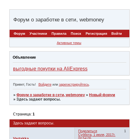
Форум о заработке в сети, webmoney
Форум
Участники
Правила
Поиск
Регистрация
Войти
Активные темы
Объявление
выгодные покупки на AliExpress
Привет, Гость!
Войдите
или
зарегистрируйтесь
.
»
Форум о заработке в сети, webmoney
»
Новый форум
»
Здесь задают вопросы.
Страница:
1
Здесь задают вопросы.
Поделиться
1
Суббота, 1 июля, 2017г.
Vartakka
00:54:05