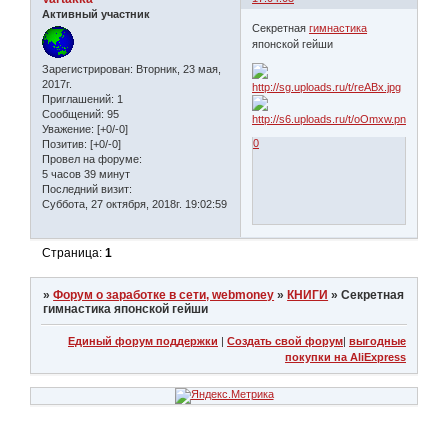
Активный участник
Секретная
гимнастика
японской гейши
Зарегистрирован
: Вторник, 23 мая,
2017г.
Приглашений:
1
Сообщений:
95
Уважение:
[+0/-0]
0
Позитив:
[+0/-0]
Провел на форуме:
5 часов 39 минут
Последний визит:
Суббота, 27 октября, 2018г. 19:02:59
Страница:
1
»
Форум о заработке в сети, webmoney
»
КНИГИ
»
Секретная
гимнастика японской гейши
Единый форум поддержки
|
Создать свой форум
|
выгодные
покупки на AliExpress