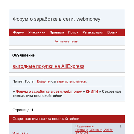
Форум о заработке в сети, webmoney
Форум
Участники
Правила
Поиск
Регистрация
Войти
Активные темы
Объявление
выгодные покупки на AliExpress
Привет, Гость!
Войдите
или
зарегистрируйтесь
.
»
Форум о заработке в сети, webmoney
»
КНИГИ
»
Секретная
гимнастика японской гейши
Страница:
1
Секретная гимнастика японской гейши
Поделиться
1
Пятница, 30 июня, 2017г.
Vartakka
17:04:03