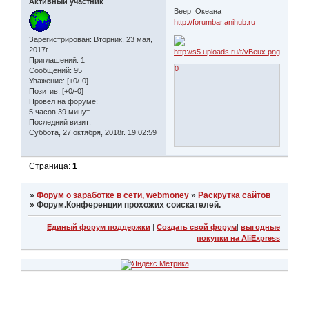
Активный участник
Веер Океана
http://forumbar.anihub.ru
Зарегистрирован
: Вторник, 23 мая,
2017г.
Приглашений:
1
0
Сообщений:
95
Уважение:
[+0/-0]
Позитив:
[+0/-0]
Провел на форуме:
5 часов 39 минут
Последний визит:
Суббота, 27 октября, 2018г. 19:02:59
Страница:
1
»
Форум о заработке в сети, webmoney
»
Раскрутка сайтов
»
Форум.Конференции прохожих соискателей.
Единый форум поддержки
|
Создать свой форум
|
выгодные
покупки на AliExpress