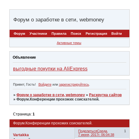
Форум о заработке в сети, webmoney
Форум
Участники
Правила
Поиск
Регистрация
Войти
Активные темы
Объявление
выгодные покупки на AliExpress
Привет, Гость!
Войдите
или
зарегистрируйтесь
.
»
Форум о заработке в сети, webmoney
»
Раскрутка сайтов
»
Форум.Конференции прохожих соискателей.
Страница:
1
Форум.Конференции прохожих соискателей.
Поделиться
Среда,
1
Vartakka
7 июня, 2017г. 06:04:38