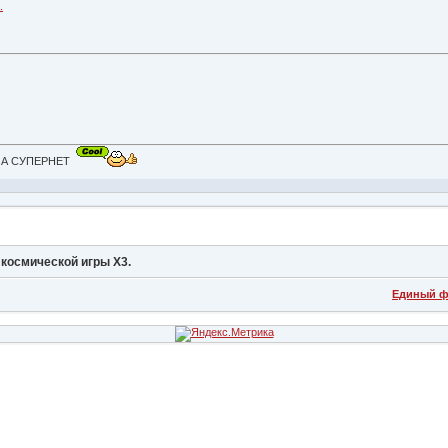
.
ть А СУПЕРНЕТ
космической игры Х3.
Единый ф