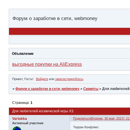
Форум о заработке в сети, webmoney
Объявление
выгодные покупки на AliExpress
Привет, Гость!
Войдите
или
зарегистрируйтесь
.
»
Форум о заработке в сети, webmoney
»
Скрипты
»
Для любителей 
Страница:
1
Для любителей космической игры Х3.
Vartakka
Поделиться
Вторник, 30 мая, 2017г. 21
Активный участник
Терран Конфликт.