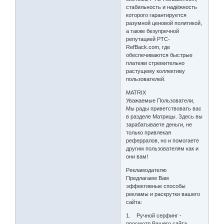
стабильность и надёжность
которого гарантируется
разумной ценовой политикой,
а также безупречной
репутацией PTC-
RefBack.com, где
обеспечиваются быстрые
платежи стремительно
растущему коллективу
пользователей.
MATRIX
Уважаемые Пользователи,
Мы рады приветствовать вас
в разделе Матрицы. Здесь вы
зарабатываете деньги, не
только привлекая
реферралов, но и помогаете
другим пользователям как и
они вам!
Рекламодателю
Предлагаем Вам
эффективные способы
рекламы и раскрутки вашего
сайта:
1. Ручной серфинг -
просмотр Вашего сайта