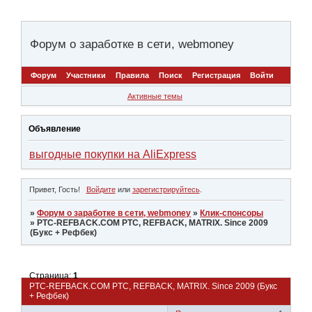
Форум о заработке в сети, webmoney
Форум
Участники
Правила
Поиск
Регистрация
Войти
Активные темы
Объявление
выгодные покупки на AliExpress
Привет, Гость!
Войдите
или
зарегистрируйтесь
.
»
Форум о заработке в сети, webmoney
»
Клик-спонсоры
»
PTC-REFBACK.COM PTC, REFBACK, MATRIX. Since 2009
(Букс + Рефбек)
Страница:
1
PTC-REFBACK.COM PTC, REFBACK, MATRIX. Since 2009 (Букс
+ Рефбек)