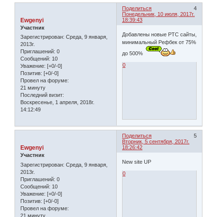
Поделиться
4
Понедельник, 10 июля, 2017г.
Ewgenyi
18:39:43
Участник
Добавлены новые PTC сайты,
Зарегистрирован
: Среда, 9 января,
минимальный Рефбек от 75%
2013г.
Приглашений:
0
до 500%
Сообщений:
10
0
Уважение:
[+0/-0]
Позитив:
[+0/-0]
Провел на форуме:
21 минуту
Последний визит:
Воскресенье, 1 апреля, 2018г.
14:12:49
Поделиться
5
Вторник, 5 сентября, 2017г.
Ewgenyi
18:26:42
Участник
New site UP
Зарегистрирован
: Среда, 9 января,
2013г.
0
Приглашений:
0
Сообщений:
10
Уважение:
[+0/-0]
Позитив:
[+0/-0]
Провел на форуме:
21 минуту