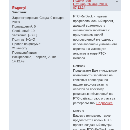
Поделиться
1
Пятница, 26 мая, 2017г.
Ewgenyi
07:12:14
Участник
PTC-RefBack - первый
Зарегистрирован
: Среда, 9 января,
профессиональный проект,
2013г.
дающий возможность
Приглашений:
0
онлайнового заработка с
Сообщений:
10
применением новой
Уважение:
[+0/-0]
прогрессивной методики, с
Позитив:
[+0/-0]
Провел на форуме:
использованием уникального
21 минуту
скрипта, не имеющего
Последний визит:
аналогов в мире РТС-
Воскресенье, 1 апреля, 2018г.
бизнеса.
14:12:49
RefBack
Предлагаем Вам уникальную
возможность заработка на
кликовых спонсорах по
нашим реф-ссылкам, с
оплатой за просмотр
рекламных объявлений на
РТС-сайтах, плюс оплата за
реферальство.
Подробнее
MiniBux
Вашему вниманию также
предлагается новый РТС-
проект, созданный внутри
системы PTC-RefBack.com,