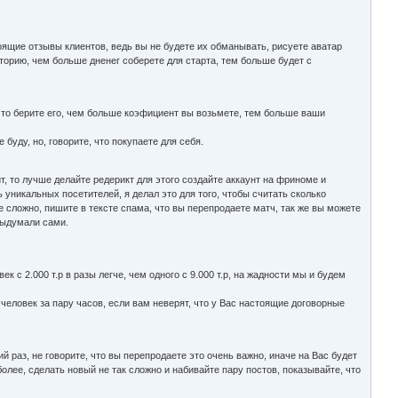
оящие отзывы клиентов, ведь вы не будете их обманывать, рисуете аватар
иторию, чем больше дненег соберете для старта, тем больше будет с
 то берите его, чем больше коэфициент вы возьмете, тем больше ваши
 буду, но, говорите, что покупаете для себя.
т, то лучше делайте редерикт для этого создайте аккаунт на фриноме и
 уникальных посетителей, я делал это для того, чтобы считать сколько
е сложно, пишите в тексте спама, что вы перепродаете матч, так же вы можете
 выдумали сами.
к с 2.000 т.р в разы легче, чем одного с 9.000 т.р, на жадности мы и будем
человек за пару часов, если вам неверят, что у Вас настоящие договорные
й раз, не говорите, что вы перепродаете это очень важно, иначе на Вас будет
более, сделать новый не так сложно и набивайте пару постов, показывайте, что