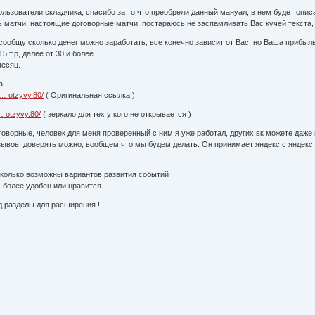
льзователи складчика, спасибо за то что преобрели данный мануал, в нем будет опи
 матчи, настоящие договорные матчи, постараюсь не заспамливать Вас кучей текста, а 
 сообщу сколько денег можно заработать, все конечно зависит от Вас, но Ваша прибыл
 т.р, далее от 30 и более.
месяц.
а
 … otzyvy.80/
( Оригинальная ссылка )
… otzyvy.80/
( зеркало для тех у кого не открывается )
говорные, человек для меня проверенный с ним я уже работал, других вк можете даже
тзывов, доверять можно, вообщем что мы будем делать. Он принимает яндекс с яндекс
сколько возможны вариантов развития событий
 более удобен или нравится
д разделы для расширения !