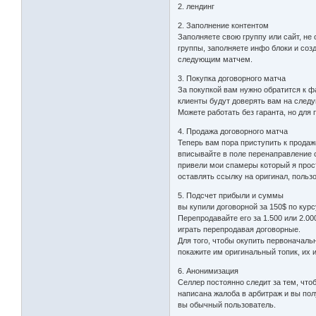
2. лендинг
2. Заполнение контентом
Заполняете свою группу или сайт, не
группы, заполняете инфо блоки и созд
следующим матчем.
3. Покупка договорного матча
За покупкой вам нужно обратится к ф
клиенты будут доверять вам на след
Можете работать без гаранта, но для 
4. Продажа договорного матча
Теперь вам пора приступить к продаж
вписывайте в поле перенаправление с
привели мои спамеры который я просто
оставлять ссылку на оригинал, пользо
5. Подсчет прибыли и суммы
вы купили договорной за 150$ по курс
Перепродавайте его за 1.500 или 2.000
играть перепродавая договорные.
Для того, чтобы окупить первоначаль
покажите им оригинальный топик, их и
6. Анонимизация
Селлер постоянно следит за тем, чтоб
написана жалоба в арбитраж и вы полу
вы обычный пользователь.