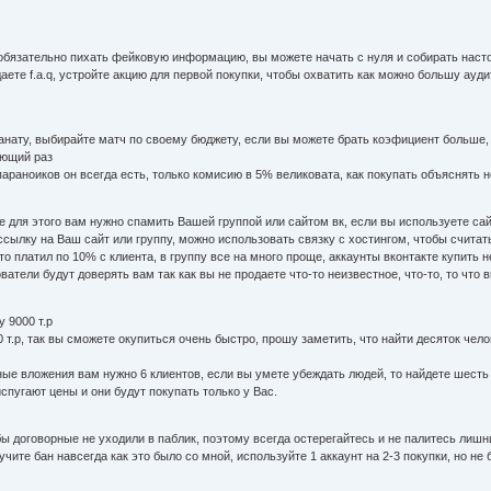
 обязательно пихать фейковую информацию, вы можете начать с нуля и собирать наст
аете f.a.q, устройте акцию для первой покупки, чтобы охватить как можно большу ауд
анату, выбирайте матч по своему бюджету, если вы можете брать коэфициент больше,
ующий раз
параноиков он всегда есть, только комисию в 5% великовата, как покупать объяснять не
е для этого вам нужно спамить Вашей группой или сайтом вк, если вы используете сай
сылку на Ваш сайт или группу, можно использовать связку с хостингом, чтобы считать
 платил по 10% с клиента, в группу все на много проще, аккаунты вконтакте купить н
ватели будут доверять вам так как вы не продаете что-то неизвестное, что-то, то что
у 9000 т.р
 т.р, так вы сможете окупиться очень быстро, прошу заметить, что найти десяток челове
ные вложения вам нужно 6 клиентов, если вы умете убеждать людей, то найдете шесть 
спугают цены и они будут покупать только у Вас.
ы договорные не уходили в паблик, поэтому всегда остерегайтесь и не палитесь лишни
чите бан навсегда как это было со мной, используйте 1 аккаунт на 2-3 покупки, но не 