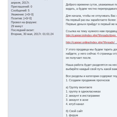
апреля, 2017г.
Доброго времени суток, уважаемые по
Приглашений:
0
кидать, а будем честно перепродавать
Сообщений:
5
Уважение:
[+0/-0]
Для начала, чтобы не отпугивать Вас
Позитив:
[+0/-0]
На первый раз вы заработаете более 15
Провел на форуме:
Первые деньги прийдут в первый же 
29 минут
Последний визит:
Ссылка на тему нужного нам продавц
Вторник, 30 мая, 2017г. 01:01:24
http://capper.in/index.php?threads/dogo
http://capper.online/index.php?threads/ 
У этого продавца мы будем тарить до
найдете, у него сейчас 4 страницы о
он получает после.
Наша работа будет разделятся на не
выбирйте каждый свой путь какой вам
Все разделы и категории содержат по
1. Создаем продажник прогнозов
a) Группу вконтакте
1. группу в однокласниках
2. аккаунт в инстаграмме
3. аккаунт в аске
4. ютуб канал
б) Свой сайт
1. форум