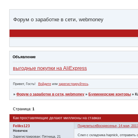
Форум о заработке в сети, webmoney
Объявление
выгодные покупки на AliExpress
Привет, Гость!
Войдите
или
зарегистрируйтесь
.
»
Форум о заработке в сети, webmoney
»
Букмекерские конторы
»
К
Страница:
1
Как проставляющие делают миллионы на ставках
Feliks123
Поделиться
Воскресенье, 14 мая, 2017
Новичок
Слил с складчика hapnick, отправит
Зарегистрирован
: Пятница, 21