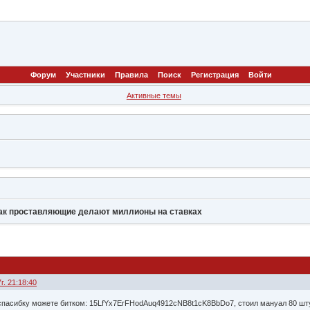
Форум
Участники
Правила
Поиск
Регистрация
Войти
Активные темы
ак проставляющие делают миллионы на ставках
г. 21:18:40
ь спасибку можете битком: 15LfYx7ErFHodAuq4912cNB8t1cK8BbDo7, стоил мануал 80 шт