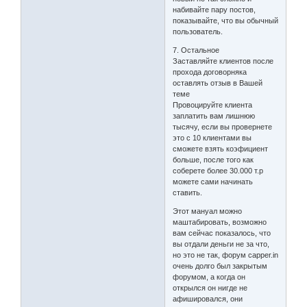
набивайте пару постов,
показывайте, что вы обычный
пользователь.
7. Остальное
Заставляйте клиентов после
прохода договорняка
оставлять отзыв в Вашей
теме
Провоцируйте клиента
заплатить вам лишнюю
тысячу, если вы провернете
это с 10 клиентами вы
сможете взять коэфициент
больше, после того как
соберете более 30.000 т.р
можете сами начинать
ставить.
Этот мануал можно
маштабировать, возможно
вам сейчас показалось, что
вы отдали деньги не за что,
но это не так, форум capper.in
очень долго был закрытым
форумом, а когда он
открылся он нигде не
афишировался, они