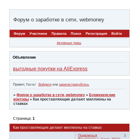
Форум о заработке в сети, webmoney
Форум
Участники
Правила
Поиск
Регистрация
Войти
Активные темы
Объявление
выгодные покупки на AliExpress
Привет, Гость!
Войдите
или
зарегистрируйтесь
.
»
Форум о заработке в сети, webmoney
»
Букмекерские
конторы
»
Как проставляющие делают миллионы на
ставках
Страница:
1
Как проставляющие делают миллионы на ставках
Поделиться
1