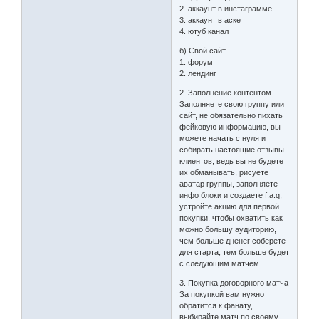
2. аккаунт в инстаграмме
3. аккаунт в аске
4. ютуб канал
б) Свой сайт
1. форум
2. лендинг
2. Заполнение контентом
Заполняете свою группу или
сайт, не обязательно пихать
фейковую информацию, вы
можете начать с нуля и
собирать настоящие отзывы
клиентов, ведь вы не будете
их обманывать, рисуете
аватар группы, заполняете
инфо блоки и создаете f.a.q,
устройте акцию для первой
покупки, чтобы охватить как
можно большу аудиторию,
чем больше дненег соберете
для старта, тем больше будет
с следующим матчем.
3. Покупка договорного матча
За покупкой вам нужно
обратится к фанату,
выбирайте матч по своему