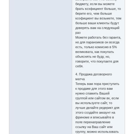
бюджету, если вы можете
брать коэфициент больше, то
берите его, чем больше
коэфициент вы возьмете, тем
больше ваши клиенты будут
доверять вам на следующий
раз
Можете работать без гаранта,
но для параноиков он всегда
есть, только комисию в 5%
великовата, как покупать
объяснять не буду, но,
говорите, что покупаете для
себя.
4. Продажа договорного
матча
Теперь вам пора приступить
к продаже для этого вам
нужно спамить Вашей
группой или сайтом вк, если
вы используете сайт, то
лучше делайте редерикт для
этого создайте аккаунт на
фриноме и вписывайте в
поле перенаправление
ссылку на Ваш сайт или
группу, можно использовать