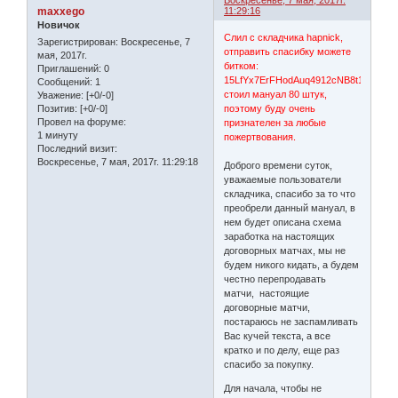
Воскресенье, 7 мая, 2017г.
maxxego
11:29:16
Новичок
Слил с складчика hapnick,
Зарегистрирован
: Воскресенье, 7
отправить спасибку можете
мая, 2017г.
битком:
Приглашений:
0
15LfYx7ErFHodAuq4912cNB8t1cK8BbD
Сообщений:
1
стоил мануал 80 штук,
Уважение:
[+0/-0]
поэтому буду очень
Позитив:
[+0/-0]
Провел на форуме:
признателен за любые
1 минуту
пожертвования.
Последний визит:
Воскресенье, 7 мая, 2017г. 11:29:18
Доброго времени суток,
уважаемые пользователи
складчика, спасибо за то что
преобрели данный мануал, в
нем будет описана схема
заработка на настоящих
договорных матчах, мы не
будем никого кидать, а будем
честно перепродавать
матчи, настоящие
договорные матчи,
постараюсь не заспамливать
Вас кучей текста, а все
кратко и по делу, еще раз
спасибо за покупку.
Для начала, чтобы не