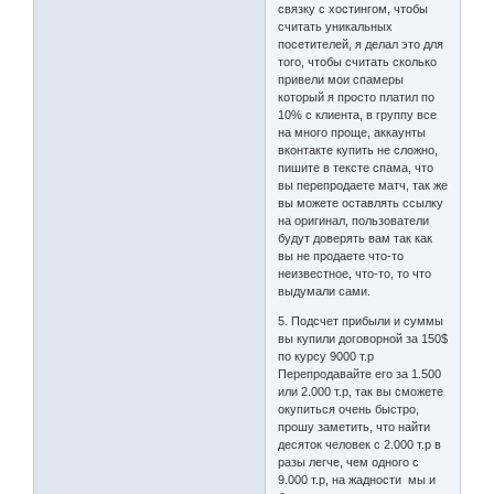
связку с хостингом, чтобы
считать уникальных
посетителей, я делал это для
того, чтобы считать сколько
привели мои спамеры
который я просто платил по
10% с клиента, в группу все
на много проще, аккаунты
вконтакте купить не сложно,
пишите в тексте спама, что
вы перепродаете матч, так же
вы можете оставлять ссылку
на оригинал, пользователи
будут доверять вам так как
вы не продаете что-то
неизвестное, что-то, то что
выдумали сами.
5. Подсчет прибыли и суммы
вы купили договорной за 150$
по курсу 9000 т.р
Перепродавайте его за 1.500
или 2.000 т.р, так вы сможете
окупиться очень быстро,
прошу заметить, что найти
десяток человек с 2.000 т.р в
разы легче, чем одного с
9.000 т.р, на жадности мы и