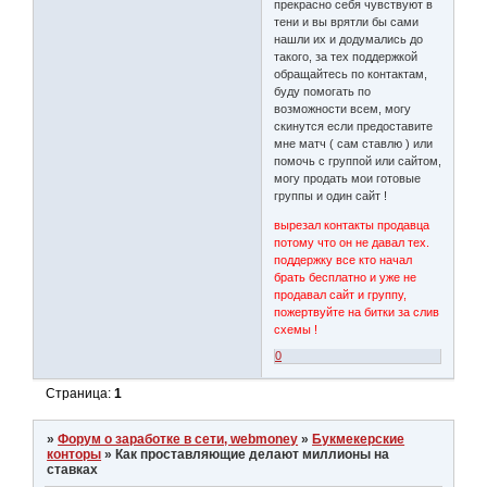
прекрасно себя чувствуют в
тени и вы врятли бы сами
нашли их и додумались до
такого, за тех поддержкой
обращайтесь по контактам,
буду помогать по
возможности всем, могу
скинутся если предоставите
мне матч ( сам ставлю ) или
помочь с группой или сайтом,
могу продать мои готовые
группы и один сайт !
вырезал контакты продавца
потому что он не давал тех.
поддержку все кто начал
брать бесплатно и уже не
продавал сайт и группу,
пожертвуйте на битки за слив
схемы !
0
Страница:
1
»
Форум о заработке в сети, webmoney
»
Букмекерские
конторы
»
Как проставляющие делают миллионы на
ставках