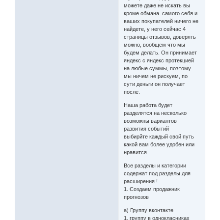
можете даже не искать вы
кроме обмана самого себя и
ваших покупателей ничего не
найдете, у него сейчас 4
страницы отзывов, доверять
можно, вообщем что мы
будем делать. Он принимает
яндекс с яндекс протекцией
на любые суммы, поэтому
мы ничем не рискуем, по
сути деньги он получает
после.
Наша работа будет
разделятся на несколько
возможны вариантов
развития событий
выбирйте каждый свой путь
какой вам более удобен или
нравится
Все разделы и категории
содержат под разделы для
расширения !
1. Создаем продажник
прогнозов
a) Группу вконтакте
1. группу в однокласниках