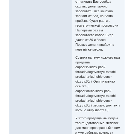
отпугивать Вас сообщу
сколько денег можно
заработать, все конечно
зависит от Вас, но Ваша
прибыль будет расти в
геометрической прогрессии
На первый раз вы
заработаете более 15 т.р,
далее от 30 и более.
Первые деньги прийдут в
первый же месяц.
Ссылка на тему нужного нам
продавца
capper.in/index.php?
threads/dogovornye-matchi-
prodazha-luchshie-ceny-
otzyvy.80/ ( Оригинальная
ссылка )
capper.online/index.php?
threads/dogovornye-matchi-
prodazha-luchshie-ceny-
otzyvy.80/ ( зеркало для тех у
кого не открывается )
У этого продавца мы будем
тарить договорные, человек
для меня проверенный с ним
я уже работал, других вк