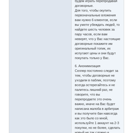
будем играть перепродавая
договорные.
Для того, чтобы окупить
первоначальные вложения
вам нужно 6 клиентов, если
вы умете убеждать людей, то
найдете шесть человек за
пару часов, если вам
неверят, что у Вас настоящие
договорные покажите им
оригинальный топик, их
испугают цены и они будут
покупать только у Вас.
6. Анонимизация
Селлер постоянно следит за
тем, чтобы договорные не
уходили в паблик, поэтому
всегда остерегайтесь и не
палитесь лишний раз, не
говорите, что вы
перепродаете это очень
важно, иначе на Вас будет
написана жалоба в арбитраж
и вы получите бан навсегда
как это было со мной,
используйте 1 аккаунт на 2-3
покупки, но не более, сделать
новый не так сложно и