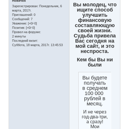
Новичок
Вы молодец, что
Зарегистрирован
: Понедельник, 6
ищите способ
марта, 2017г.
улучшить
Приглашений:
0
финансовую
Сообщений:
7
Уважение:
[+0/-0]
составляющую
Позитив:
[+0/-0]
своей жизни.
Провел на форуме:
Судьба привела
2 минуты
Вас сегодня на
Последний визит:
мой сайт, и это
Суббота, 18 марта, 2017г. 13:45:53
неспроста.
Кем бы Вы ни
были
Вы будете
получать
в среднем
100 000
рублей в
месяц.
И не через
год-два-три,
а сразу!
Мои