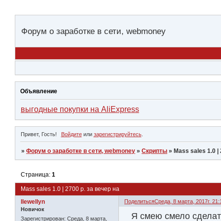
Форум о заработке в сети, webmoney
Объявление
выгодные покупки на AliExpress
Привет, Гость!
Войдите
или
зарегистрируйтесь
.
»
Форум о заработке в сети, webmoney
»
Скрипты
»
Mass sales 1.0 |
Страница:
1
Mass sales 1.0 | 2700 р. за вечер на
llewellyn
Поделиться
Среда, 8 марта, 2017г. 21:
Новичок
Я смею смело сделат
Зарегистрирован
: Среда, 8 марта,