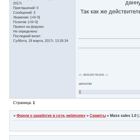
данну
2017г.
Приглашений:
0
Так как же действите
Сообщений:
3
Уважение:
[+0/-0]
Позитив:
[+0/-0]
Провел на форуме:
Не определено
Последний визит:
Суббота, 18 марта, 2017г. 13:26:34
<!-- 08.03.2017 03:13:01 -->
ddGHkiFBN
0
Страница:
1
»
Форум о заработке в сети, webmoney
»
Скрипты
»
Mass sales 1.0 |