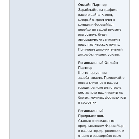
Онлайн Партнер
Заработайте на трафике
вашего сайта! Клиент,
который откроет счет в
компании ФорексМарт,
перейдя по вашей рекламе
или ссылке, будет
автоматически зачислен в
вашу партнерскую группу.
Получайте дополнительный
доход без лишних усилий.
Региональный Онлайн
Партнер
Кто-то торгует, вы
зарабатываете. Привлекайте
новых клиентов в вашем
городе, регионе или стране,
рекламируя наши услуги на
блогах, крупных форумах или
в соц сетях.
Региональный
Представитель
Станьте официальным
представителем ФорексМарт
в вашем городе, регионе или
стране и расширяйте свою