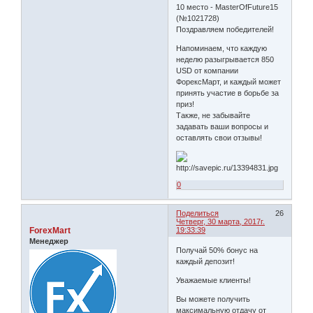
10 место - MasterOfFuture15
(№1021728)
Поздравляем победителей!
Напоминаем, что каждую
неделю разыгрывается 850
USD от компании
ФорексМарт, и каждый может
принять участие в борьбе за
приз!
Также, не забывайте
задавать ваши вопросы и
оставлять свои отзывы!
0
Поделиться
26
Четверг, 30 марта, 2017г.
ForexMart
19:33:39
Менеджер
Получай 50% бонус на
каждый депозит!
Уважаемые клиенты!
Вы можете получить
максимальную отдачу от