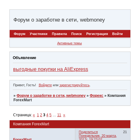
Форум о заработке в сети, webmoney
Форум
Участники
Правила
Поиск
Регистрация
Войти
Активные темы
Объявление
выгодные покупки на AliExpress
Привет, Гость!
Войдите
или
зарегистрируйтесь
.
»
Форум о заработке в сети, webmoney
»
Форекс
»
Компания
ForexMart
Страница:
«
1
2
3
4
5
…
11
»
Компания ForexMart
Поделиться
21
Понедельник, 20 марта,
ForexMart
2017г. 19:23:02