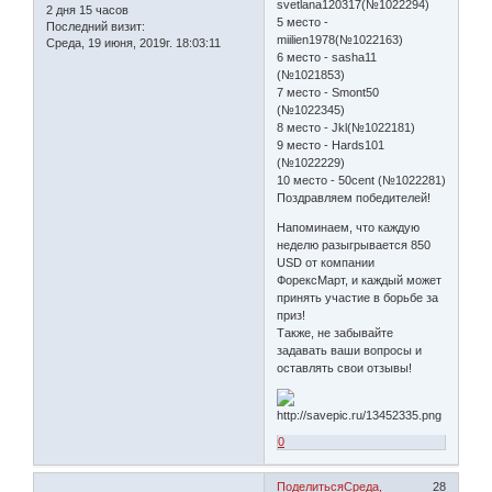
svetlana120317(№1022294)
2 дня 15 часов
5 место -
Последний визит:
miilien1978(№1022163)
Среда, 19 июня, 2019г. 18:03:11
6 место - sasha11
(№1021853)
7 место - Smont50
(№1022345)
8 место - Jkl(№1022181)
9 место - Hards101
(№1022229)
10 место - 50cent (№1022281)
Поздравляем победителей!
Напоминаем, что каждую
неделю разыгрывается 850
USD от компании
ФорексМарт, и каждый может
принять участие в борьбе за
приз!
Также, не забывайте
задавать ваши вопросы и
оставлять свои отзывы!
0
Поделиться
Среда,
28