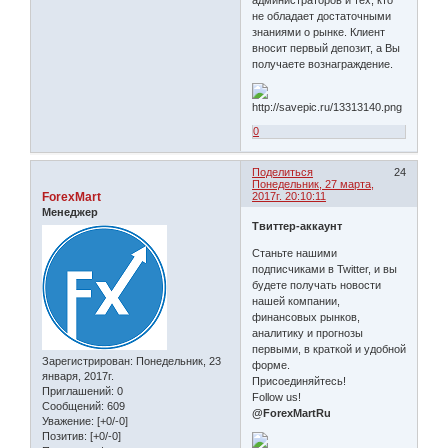
администраторов и тех, кто
не обладает достаточными
знаниями о рынке. Клиент
вносит первый депозит, а Вы
получаете вознаграждение.
0
Поделиться
24
Понедельник, 27 марта,
ForexMart
2017г. 20:10:11
Менеджер
Твиттер-аккаунт
Станьте нашими
подписчиками в Twitter, и вы
будете получать новости
нашей компании,
финансовых рынков,
аналитику и прогнозы
первыми, в краткой и удобной
Зарегистрирован
: Понедельник, 23
форме.
января, 2017г.
Присоединяйтесь!
Приглашений:
0
Follow us!
Сообщений:
609
@ForexMartRu
Уважение:
[+0/-0]
Позитив:
[+0/-0]