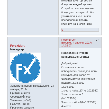
включая 30% торгуемый
бонус на каждый депозит.
Откройте счет и получите
бонус уже сегодня. Чтобы
узнать больше о нашем
предложении, просто
кликните на кнопки ниже.
0
Поделиться
27
Вторник, 4 апреля, 2017г.
ForexMart
14:02:07
Менеджер
Подведение итогов
конкурса Деньгопад
Добрый день!
Оглашаем список
победителей еженедельного
конкурса Деньгопад от
ФорексМарт за конкурсную
неделю 13.03.2017 -
Зарегистрирован
: Понедельник, 23
17.03.2017:
января, 2017г.
1 место - pise117(№ 1022340)
Приглашений:
0
2 место - cooper8
Сообщений:
609
(№1022204)
Уважение:
[+0/-0]
3 место - s4kie1(№1022308)
Позитив:
[+0/-0]
4 место -
Провел на форуме: