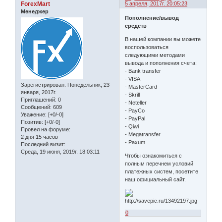
ForexMart
5 апреля, 2017г. 20:05:23
Менеджер
Пополнение/вывод
средств
В нашей компании вы можете
воспользоваться
следующими методами
вывода и пополнения счета:
- Bank transfer
- VISA
Зарегистрирован
: Понедельник, 23
- MasterCard
января, 2017г.
- Skrill
Приглашений:
0
- Neteller
Сообщений:
609
- PayCo
Уважение:
[+0/-0]
- PayPal
Позитив:
[+0/-0]
- Qiwi
Провел на форуме:
- Megatransfer
2 дня 15 часов
- Paxum
Последний визит:
Среда, 19 июня, 2019г. 18:03:11
Чтобы ознакомиться с
полным перечнем условий
платежных систем, посетите
наш официальный сайт.
0