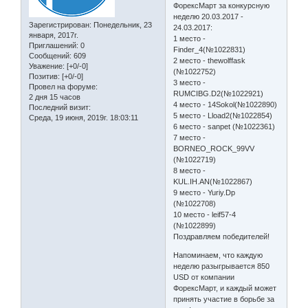
ФорексМарт за конкурсную
неделю 20.03.2017 -
Зарегистрирован
: Понедельник, 23
24.03.2017:
января, 2017г.
1 место -
Приглашений:
0
Finder_4(№1022831)
Сообщений:
609
2 место - thewolffask
Уважение:
[+0/-0]
(№1022752)
Позитив:
[+0/-0]
3 место -
Провел на форуме:
RUMCIBG.D2(№1022921)
2 дня 15 часов
4 место - 14Sokol(№1022890)
Последний визит:
5 место - Lload2(№1022854)
Среда, 19 июня, 2019г. 18:03:11
6 место - sanpet (№1022361)
7 место -
BORNEO_ROCK_99VV
(№1022719)
8 место -
KUL.IH.AN(№1022867)
9 место - Yuriy.Dp
(№1022708)
10 место - leif57-4
(№1022899)
Поздравляем победителей!
Напоминаем, что каждую
неделю разыгрывается 850
USD от компании
ФорексМарт, и каждый может
принять участие в борьбе за