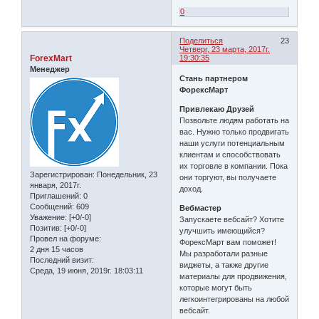
0
Поделиться
23
Четверг, 23 марта, 2017г.
ForexMart
19:30:35
Менеджер
Стань партнером
ФорексМарт
Привлекаю Друзей
Позвольте людям работать на
вас. Нужно только продвигать
наши услуги потенциальным
клиентам и способствовать
их торговле в компании. Пока
Зарегистрирован
: Понедельник, 23
они торгуют, вы получаете
января, 2017г.
доход.
Приглашений:
0
Сообщений:
609
Вебмастер
Уважение:
[+0/-0]
Запускаете вебсайт? Хотите
Позитив:
[+0/-0]
улучшить имеющийся?
Провел на форуме:
ФорексМарт вам поможет!
2 дня 15 часов
Мы разработали разные
Последний визит:
виджеты, а также другие
Среда, 19 июня, 2019г. 18:03:11
материалы для продвижения,
которые могут быть
легкоинтегрированы на любой
вебсайт.