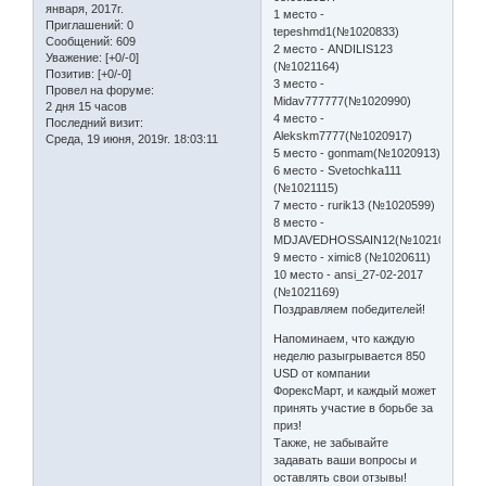
января, 2017г.
1 место -
Приглашений:
0
tepeshmd1(№1020833)
Сообщений:
609
2 место - ANDILIS123
Уважение:
[+0/-0]
(№1021164)
Позитив:
[+0/-0]
3 место -
Провел на форуме:
Midav777777(№1020990)
2 дня 15 часов
4 место -
Последний визит:
Alekskm7777(№1020917)
Среда, 19 июня, 2019г. 18:03:11
5 место - gonmam(№1020913)
6 место - Svetochka111
(№1021115)
7 место - rurik13 (№1020599)
8 место -
MDJAVEDHOSSAIN12(№1021011)
9 место - ximic8 (№1020611)
10 место - ansi_27-02-2017
(№1021169)
Поздравляем победителей!
Напоминаем, что каждую
неделю разыгрывается 850
USD от компании
ФорексМарт, и каждый может
принять участие в борьбе за
приз!
Также, не забывайте
задавать ваши вопросы и
оставлять свои отзывы!