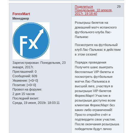
Поделиться
29
Понедельник, 10 апреля,
ForexMart
2017г. 19:18:40
Менеджер
Розыгрыш билетов на
домашний матч испанского
футбольного клуба Лас-
Пальмас
Посмотрите на футбольный
клуб Лас-Пальмас в действии
в этом сезоне!
Порядок проведения
Зарегистрирован
: Понедельник, 23
января, 2017г.
Получите шанс выиграть
Приглашений:
0
бесплатные VIP-билеты и
Сообщений:
609
посмотреть футбольные
Уважение:
[+0/-0]
матчи Лас-Пальмаса в
Позитив:
[+0/-0]
высшей лиге, участвуя в
Провел на форуме:
розыгрыше VIP-билетов
2 дня 15 часов
ФорексМарт! Участие в
Последний визит:
розыгрыше доступно всем
Среда, 19 июня, 2019г. 18:03:11
клиентам ФорексМарт без
каких-либо ограничений!
Просто откройте счёт и
подтвердите свое участие.
После окончания розыгрыша
победители будут лично