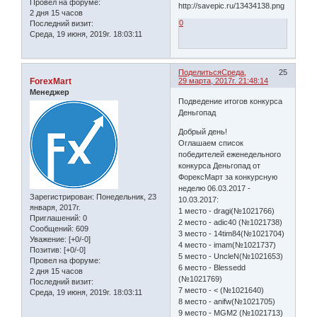
Провел на форуме:
2 дня 15 часов
0
Последний визит:
Среда, 19 июня, 2019г. 18:03:11
Поделиться
Среда,
25
ForexMart
29 марта, 2017г. 21:48:14
Менеджер
Подведение итогов конкурса
Деньгопад
Добрый день!
Оглашаем список
победителей еженедельного
конкурса Деньгопад от
ФорексМарт за конкурсную
неделю 06.03.2017 -
Зарегистрирован
: Понедельник, 23
10.03.2017:
января, 2017г.
1 место - dragi(№1021766)
Приглашений:
0
2 место - adic40 (№1021738)
Сообщений:
609
3 место - 14tim84(№1021704)
Уважение:
[+0/-0]
4 место - imam(№1021737)
Позитив:
[+0/-0]
5 место - UncleN(№1021653)
Провел на форуме:
6 место - Blessedd
2 дня 15 часов
(№1021769)
Последний визит:
7 место - < (№1021640)
Среда, 19 июня, 2019г. 18:03:11
8 место - anifw(№1021705)
9 место - MGM2 (№1021713)