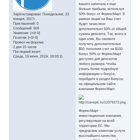
вашего капитала и еще
больше прибыли, используя
50% бонус от ФорексМарт. В
Зарегистрирован
: Понедельник, 23
января, 2017г.
рамках акции на Ваш счет
Приглашений:
0
будет зачислено
Сообщений:
609
дополнительно 50% от общей
Уважение:
[+0/-0]
суммы депозита. Так, всего в
Позитив:
[+0/-0]
один клик, Вы сможете
Провел на форуме:
получить дополнительные
2 дня 15 часов
$50, пополняя счет на $100.
Последний визит:
Бонус 50% от ФорексМарт
Среда, 19 июня, 2019г. 18:03:11
доступен для депозитов
любого размера. Чтобы
узнать более подробную
информацию о бонусе,
перейдите в раздел Бонусы
на официальном сайте
компании ФорексМарт.
ФорексМарт -
инвестиционная компания,
регулируемая на всей
территории ЕС. Мы
предлагаем клиентам услуги
высочайшего качества,