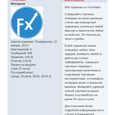
Менеджер
Веб-терминал от ForexMart
Совершайте торговые
операции на своих реальных
счетах при помощи веб-
терминала, используя любой
браузер и практически любое
устройство. Это безопасно,
легко и удобно.
Зарегистрирован
: Понедельник, 23
января, 2017г.
В веб-терминале можно
Приглашений:
0
открывать любые типы
Сообщений:
609
ордеров, выбирать любой из
Уважение:
[+0/-0]
девяти доступных
Позитив:
[+0/-0]
таймфреймов, совершать
Провел на форуме:
торговые операции с
2 дня 15 часов
популярными валютными и
Последний визит:
сырьевыми торговыми
Среда, 19 июня, 2019г. 18:03:11
инструментами, отслеживать
котировки валют в реальном
времени. Выбирайте удобный
способ торговли на рынке
Форекс и оставайтесь на
рынке 24 часа в сутки.
Для получения более
подробной информации или в
случае возникновения