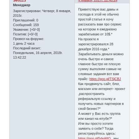
Seo113
4 января, 2017г. 22:40:24
Менеджер
Приветствую вас дамы и
Зарегистрирован
: Четверг, 8 января,
господа в этой не обычно
2015г.
простой статье я хочу
Приглашений:
0
рассказать вам про сервис
Сообщений:
159
на котором я ежедневно
Уважение:
[+0/-0]
зарабатываю от 10$.*
Позитив:
[+0/-0]
Провел на форуме:
На проекте я
1 день 2 часа
зарегистрировался 28
Последний визит:
декабря 2016 года.*
Понедельник, 16 апреля, 2018г.
Зарабатывать деньги можно
13:42:22
очень быстро и самое
главное быстро не плохую
сумму выполняя самые не
сложные задания вот вам
прайс:
https://goo.gl/TSjCBJ
Как продвинуть сайт, блог,
магазин или интернет- проект
,распространить
реферальную ссылку и
получить новых партнеров в
свой бизнес?*
А может у Вас есть группа
или канал на ютубе?*
Или вы просто хотите
заявить о себе? Тогда
регистрируйтесь здесь:
https://goo.gl/5deA8Q
, мы