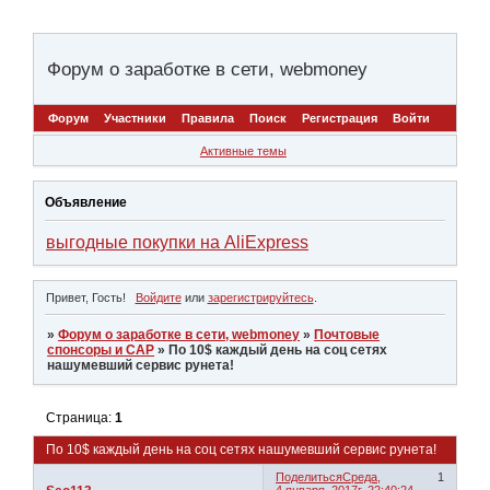
Форум о заработке в сети, webmoney
Форум
Участники
Правила
Поиск
Регистрация
Войти
Активные темы
Объявление
выгодные покупки на AliExpress
Привет, Гость!
Войдите
или
зарегистрируйтесь
.
»
Форум о заработке в сети, webmoney
»
Почтовые
спонсоры и САР
»
По 10$ каждый день на соц сетях
нашумевший сервис рунета!
Страница:
1
По 10$ каждый день на соц сетях нашумевший сервис рунета!
Поделиться
Среда,
1