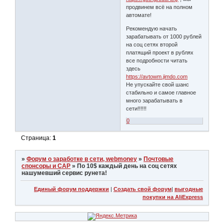
продвинем всё на полном
автомате!
Рекомендую начать
зарабатывать от 1000 рублей
на соц сетях второй
платящий проект в рублях
все подробности читать
здесь
https://avtowm.jimdo.com
Не упускайте свой шанс
стабильно и самое главное
много зарабатывать в
сети!!!!!!
0
Страница:
1
»
Форум о заработке в сети, webmoney
»
Почтовые
спонсоры и САР
»
По 10$ каждый день на соц сетях
нашумевший сервис рунета!
Единый форум поддержки
|
Создать свой форум
|
выгодные
покупки на AliExpress