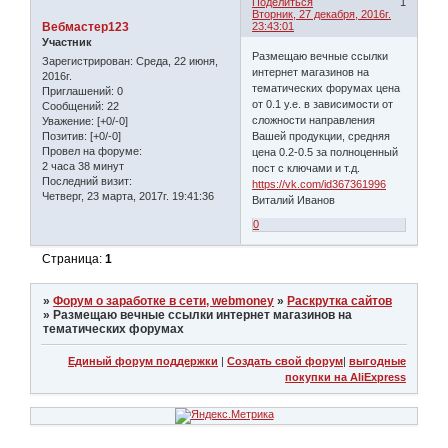
Поделиться
1
Вторник, 27 декабря, 2016г.
Вебмастер123
23:43:01
Участник
Размещаю вечные ссылки
Зарегистрирован
: Среда, 22 июня,
интернет магазинов на
2016г.
тематических форумах цена
Приглашений:
0
от 0.1 у.е. в зависимости от
Сообщений:
22
сложности направления
Уважение:
[+0/-0]
Вашей продукции, средняя
Позитив:
[+0/-0]
Провел на форуме:
цена 0.2-0.5 за полноценный
2 часа 38 минут
пост с ключами и т.д.
Последний визит:
https://vk.com/id367361996
Четверг, 23 марта, 2017г. 19:41:36
Виталий Иванов
0
Страница:
1
»
Форум о заработке в сети, webmoney
»
Раскрутка сайтов
»
Размещаю вечные ссылки интернет магазинов на
тематических форумах
Единый форум поддержки
|
Создать свой форум
|
выгодные
покупки на AliExpress