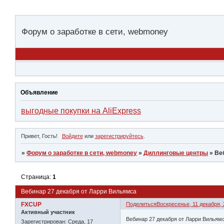
Форум о заработке в сети, webmoney
Объявление
выгодные покупки на AliExpress
Привет, Гость!
Войдите
или
зарегистрируйтесь
.
»
Форум о заработке в сети, webmoney
»
Диллинговые центры
»
Ве
Страница:
1
Вебинар 27 декабря от Ларри Вильямса
FXCUP
Поделиться
Воскресенье, 11 декабря, 
Активный участник
Вебинар 27 декабря от Ларри Вильям
Зарегистрирован
: Среда, 17