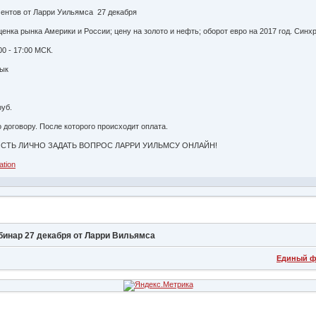
ентов от Ларри Уильямса 27 декабря
ценка рынка Америки и России; цену на золото и нефть; оборот евро на 2017 год. Син
0 - 17:00 МСК.
ык
уб.
договору. После которого происходит оплата.
ДАТЬ ВОПРОС ЛАРРИ УИЛЬМСУ ОНЛАЙН!
ation
бинар 27 декабря от Ларри Вильямса
Единый ф