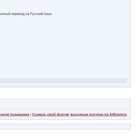
хронный перевод на Русский язык.
орум поддержки
|
Создать свой форум
|
выгодные покупки на AliExpress