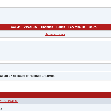
Форум
Участники
Правила
Поиск
Регистрация
Войти
Активные темы
бинар 27 декабря от Ларри Вильямса
2016г. 13:41:03
са