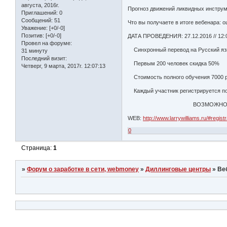
августа, 2016г.
Прогноз движений ликвидных инструм
Приглашений:
0
Сообщений:
51
Что вы получаете в итоге вебенара: о
Уважение:
[+0/-0]
Позитив:
[+0/-0]
ДАТА ПРОВЕДЕНИЯ: 27.12.2016 // 12:0
Провел на форуме:
Синхронный перевод на Русский яз
31 минуту
Последний визит:
Первым 200 человек скидка 50%
Четверг, 9 марта, 2017г. 12:07:13
Стоимость полного обучения 7000 р
Каждый участник регистрируется по 
ВОЗМОЖНОСТЬ ЛИЧНО ЗА
WEB:
http://www.larrywilliams.ru/#registr
0
Страница:
1
»
Форум о заработке в сети, webmoney
»
Диллинговые центры
»
Ве