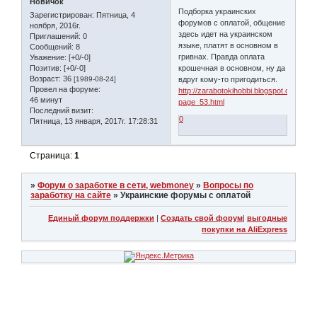
Новичок
Подборка украинских
Зарегистрирован
: Пятница, 4
форумов с оплатой, общение
ноября, 2016г.
здесь идет на украинском
Приглашений:
0
языке, платят в основном в
Сообщений:
8
гривнах. Правда оплата
Уважение:
[+0/-0]
крошечная в основном, ну да
Позитив:
[+0/-0]
Возраст:
36
вдруг кому-то пригодиться.
[1989-08-24]
Провел на форуме:
http://zarabotokihobbi.blogspot.com/p/bl
46 минут
page_53.html
Последний визит:
0
Пятница, 13 января, 2017г. 17:28:31
Страница:
1
»
Форум о заработке в сети, webmoney
»
Вопросы по
заработку на сайте
»
Украинские форумы с оплатой
Единый форум поддержки
|
Создать свой форум
|
выгодные
покупки на AliExpress