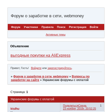
Форум о заработке в сети, webmoney
Форум
Участники
Правила
Поиск
Регистрация
Войти
Активные темы
Объявление
выгодные покупки на AliExpress
Привет, Гость!
Войдите
или
зарегистрируйтесь
.
»
Форум о заработке в сети, webmoney
»
Вопросы по
заработку на сайте
»
Украинские форумы с оплатой
Страница:
1
Украинские форумы с оплатой
Поделиться
Среда,
1
ktulhu
23 ноября, 2016г. 20:52:25