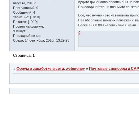
будите финансово обеспечены на всю
августа, 2016г.
Присоединяйтесь и возьмите то, что 
Приглашений:
0
Сообщений:
4
Все, что нужно - это установить прил
Уважение:
[+0/-0]
Нет абсолютно никаких платежей с ва
Позитив:
[+0/-0]
Более 1 000 000 человек уже с нами.
Провел на форуме:
9 минут
0
Последний визит:
Среда, 14 сентября, 2016г. 13:29:25
Страница:
1
»
Форум о заработке в сети, webmoney
»
Почтовые спонсоры и СА