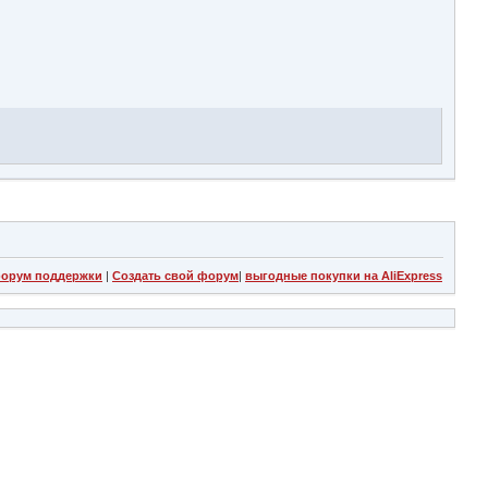
орум поддержки
|
Создать свой форум
|
выгодные покупки на AliExpress