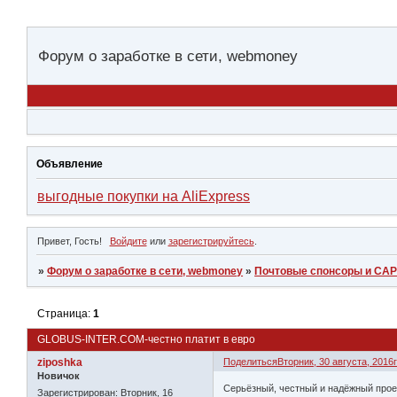
Форум о заработке в сети, webmoney
Объявление
выгодные покупки на AliExpress
Привет, Гость!
Войдите
или
зарегистрируйтесь
.
»
Форум о заработке в сети, webmoney
»
Почтовые спонсоры и СА
Страница:
1
GLOBUS-INTER.COM-честно платит в евро
ziposhka
Поделиться
Вторник, 30 августа, 2016г
Новичок
Cерьёзный, честный и надёжный проек
Зарегистрирован
: Вторник, 16