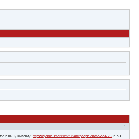
1
ите в нашу команду!
https://globus-inter.com/ru/land/people?invite=554682
И вы