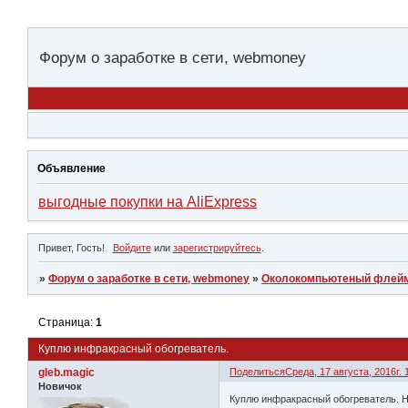
Форум о заработке в сети, webmoney
Объявление
выгодные покупки на AliExpress
Привет, Гость!
Войдите
или
зарегистрируйтесь
.
»
Форум о заработке в сети, webmoney
»
Околокомпьютеный флей
Страница:
1
Куплю инфракрасный обогреватель.
gleb.magic
Поделиться
Среда, 17 августа, 2016г. 
Новичок
Куплю инфракрасный обогреватель. Но