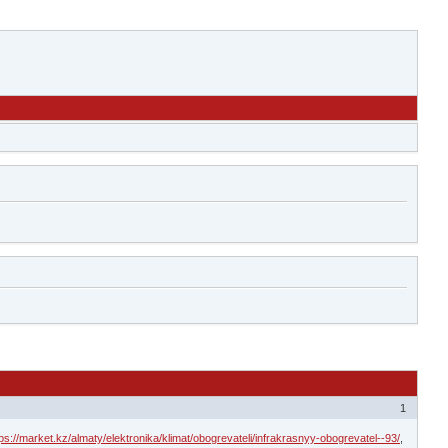
1
tps://market.kz/almaty/elektronika/klimat/obogrevateli/infrakrasnyy-obogrevatel--93/
,