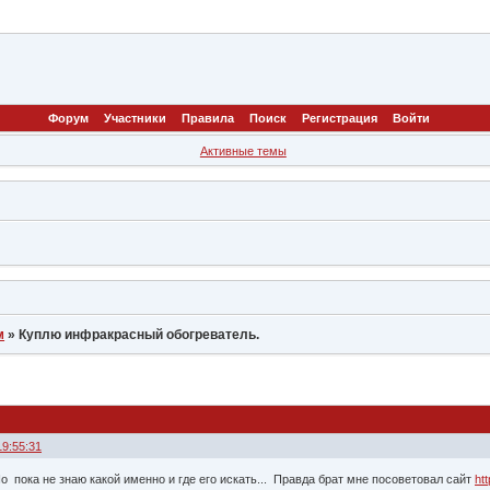
Форум
Участники
Правила
Поиск
Регистрация
Войти
Активные темы
м
»
Куплю инфракрасный обогреватель.
19:55:31
 пока не знаю какой именно и где его искать... Правда брат мне посоветовал сайт
ht