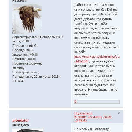
Новичок
Дайте совет! Не так давно
сын попросил нетбук Dell на
день рождения.. Мы с женой
долго думали, где купить
такой нетбук, и чтобы
недорого. Ведь совсем скоро
он захочет что-то получше,
Зарегистрирован
: Понедельник, 4
поэтому дорогой брать
июля, 2016г.
смысла нет. И вот недавно
Приглашений:
0
совсем случайно я наткнулся
Сообщений:
6
на сайт
Уважение:
[+0/-0]
https://market.kz/elektronika/computery
Позитив:
[+0/-0]
-143-144/
, где есть нужный
Провел на форуме:
аппарат ! Жена тоже очень
16 минут
обрадовалась! Более того,
Последний визит:
оказалась, что когда сын
Понедельник, 29 августа, 2016г.
перерастет этот нетбук, его
23:34:47
легко можно будет тут же и
продать! И подобрать что-то
получше!
0
Поделиться
2
Вторник, 13 марта, 2018г.
arendator
13:49:45
Менеджер
По моему в Эльдорадо