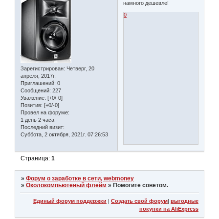
намного дешевле!
0
Зарегистрирован
: Четверг, 20
апреля, 2017г.
Приглашений:
0
Сообщений:
227
Уважение:
[+0/-0]
Позитив:
[+0/-0]
Провел на форуме:
1 день 2 часа
Последний визит:
Суббота, 2 октября, 2021г. 07:26:53
Страница:
1
»
Форум о заработке в сети, webmoney
»
Околокомпьютеный флейм
»
Помогите советом.
Единый форум поддержки
|
Создать свой форум
|
выгодные
покупки на AliExpress