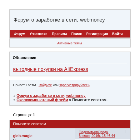
Форум о заработке в сети, webmoney
Форум
Участники
Правила
Поиск
Регистрация
Войти
Активные темы
Объявление
выгодные покупки на AliExpress
Привет, Гость!
Войдите
или
зарегистрируйтесь
.
»
Форум о заработке в сети, webmoney
»
Околокомпьютеный флейм
»
Помогите советом.
Страница:
1
Помогите советом.
Поделиться
Среда,
1
gleb.magic
6 июля, 2016г. 15:46:44