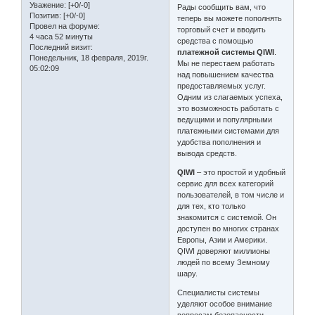
Уважение:
[+0/-0]
Рады сообщить вам, что
Позитив:
[+0/-0]
теперь вы можете пополнять
Провел на форуме:
торговый счет и вводить
4 часа 52 минуты
средства с помощью
Последний визит:
платежной системы QIWI
.
Понедельник, 18 февраля, 2019г.
Мы не перестаем работать
05:02:09
над повышением качества
предоставляемых услуг.
Одним из слагаемых успеха,
это возможность работать с
ведущими и популярными
платежными системами для
удобства пополнения и
вывода средств.
QIWI
– это простой и удобный
сервис для всех категорий
пользователей, в том числе и
для тех, кто только
знакомится с системой. Он
доступен во многих странах
Европы, Азии и Америки.
QIWI доверяют миллионы
людей по всему Земному
шару.
Специалисты системы
уделяют особое внимание