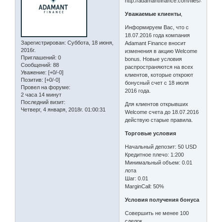
Уважаемые клиенты
,
Информируем Вас, что с
18.07.2016 года компания
Зарегистрирован
: Суббота, 18 июня,
Adamant Finance вносит
2016г.
изменения в акцию Welcome
Приглашений:
0
bonus. Новые условия
Сообщений:
88
распространяются на всех
Уважение:
[+0/-0]
клиентов, которые откроют
Позитив:
[+0/-0]
бонусный счет с 18 июля
Провел на форуме:
2016 года.
2 часа 14 минут
Последний визит:
Для клиентов открывших
Четверг, 4 января, 2018г. 01:00:31
Welcome счета до 18.07.2016
действую старые правила.
Торговые условия
Начальный депозит: 50 USD
Кредитное плечо: 1:200
Минимальный объем: 0.01
лота
Шаг: 0.01
MarginCall: 50%
Условия получения бонуса
Совершить не менее 100
сделок