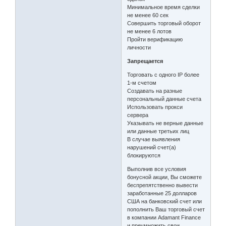
Минимальное время сделки
не менее 60 сек
Совершить торговый оборот
не менее 6 лотов
Пройти верификацию
личности
Запрещается
Торговать с одного IP более
1-м счетом
Создавать на разные
персональный данные счета
Использовать прокси
сервера
Указывать не верные данные
или данные третьих лиц
В случае выявления
нарушений счет(а)
блокируются
Выполнив все условия
бонусной акции, Вы сможете
беспрепятственно вывести
заработанные 25 долларов
США на банковский счет или
пополнить Ваш торговый счет
в компании Adamant Finance
и преумножить свои