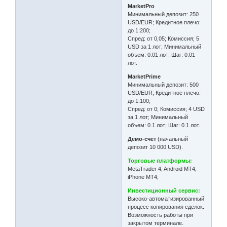
MarketPro
Минимальный депозит: 250
USD/EUR; Кредитное плечо:
до 1:200;
Спред: от 0,05; Комиссия; 5
USD за 1 лот; Минимальный
объем: 0.01 лот; Шаг: 0.01
лот.
MarketPrime
Минимальный депозит: 500
USD/EUR; Кредитное плечо:
до 1:100;
Спред: от 0; Комиссия; 4 USD
за 1 лот; Минимальный
объем: 0.1 лот; Шаг: 0.1 лот.
Демо-счет
(начальный
депозит 10 000 USD).
Торговые платформы:
MetaTrader 4; Android MT4;
iPhone MT4;
Инвестиционный сервис:
Высоко-автоматизированный
процесс копирования сделок.
Возможность работы при
закрытом терминале.