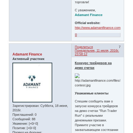
торговли!
С уважением,
Adamant Finance
Official website:
http://www.adamantfinance.com
0
Поделиться
7
Понедельник, 11 июля, 2016г.
Adamant Finance
23:58:12
Активный участник
Конкурс трейдеров на
демо счетах
Уважаемые клиенты
Спешим сообщить вам о
Зарегистрирован
: Суббота, 18 июня,
запуске конкурса трейдеров
2016г.
на демо счетах "Run Trader
Приглашений:
0
Run" с реальными
Сообщений:
88
денежными призами.
Уважение:
[+0/-0]
Примите участие в
Позитив:
[+0/-0]
захватывающем состязании
Провел на форуме: