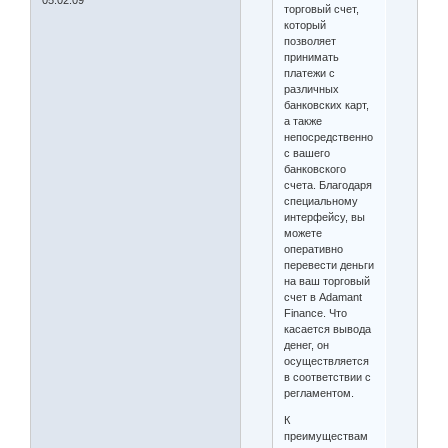
торговый счет,
который
позволяет
принимать
платежи с
различных
банковских карт,
а также
непосредственно
с вашего
банковского
счета. Благодаря
специальному
интерфейсу, вы
можете
оперативно
перевести деньги
на ваш торговый
счет в Adamant
Finance. Что
касается вывода
денег, он
осуществляется
в соответствии с
регламентом.
К
преимуществам