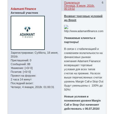
Поделиться
6
Пятница, 8 июля, 2016г.
Adamant Finance
00:19:02
Активный участник
Возврат торговых условий
до Brexit
Уважаемые клиенты и
партнеры!
В связи с стабилизацией и
Зарегистрирован
: Суббота, 18 июня,
снижением волатильности на
2016г.
финансовых рынках
Приглашений:
0
компания Adamant Fianance
Сообщений:
88
возвращает торговые
Уважение:
[+0/-0]
условия для всех типов
Позитив:
[+0/-0]
счетов на прежние. На всех
Провел на форуме:
выше перечисленных счетах
2 часа 14 минут
уровень Margin Call и Stop Out
Последний визит:
будут уменьшены с 100% до
Четверг, 4 января, 2018г. 01:00:31
50%!
Новые условия и
понижения уровня Margin
Call и Stop Out начинают
действовать с 06.07.2016!