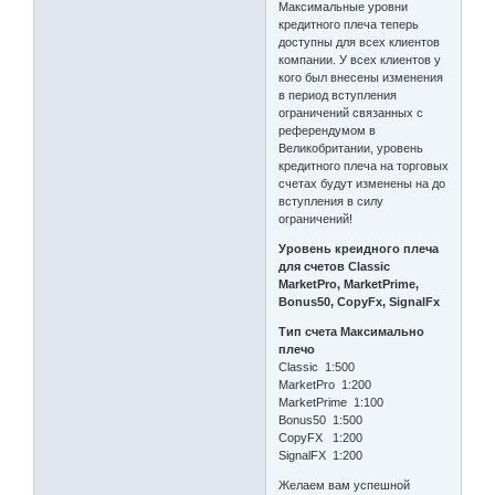
Максимальные уровни
кредитного плеча теперь
доступны для всех клиентов
компании. У всех клиентов у
кого был внесены изменения
в период вступления
ограничений связанных с
референдумом в
Великобритании, уровень
кредитного плеча на торговых
счетах будут изменены на до
вступления в силу
ограничений!
Уровень креидного плеча
для счетов Classic
MarketPro, MarketPrime,
Bonus50, CopyFx, SignalFx
Тип счета
Максимально
плечо
Classic 1:500
MarketPro 1:200
MarketPrime 1:100
Bonus50 1:500
CopyFX 1:200
SignalFX 1:200
Желаем вам успешной