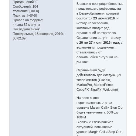
Приглашений:
0
В связи с неопределённостью
Сообщений:
104
предстоящего референдума
Уважение:
[+0/-0]
в Великобритании, который
Позитив:
[+0/-0]
состоится
23 июня 2016
, и
Провел на форуме:
исхода голосования,
4 часа 52 минуты
компания вводит ряд
Последний визит:
ограничений на торговлю!
Понедельник, 18 февраля, 2019г.
Ограничения вступят в силу
05:02:09
с 20 по 27 июня 2016 года
, с
возможным продлением,
отталкиваясь от
сложившейся ситуации на
рынках!
Ограничения буду
действовать для следующих
типов счетов (Classic,
MarketPro, MarketPrime,
CopyFX, SigalFx, Welcome)
На всех выше
перечисленных счетах
уровень Margin Call и Stop Out
будут увеличены с 50% до
100%!
В связи с сложившейся
ситуацией, повышение
уровня Margin Call и Stop Out,