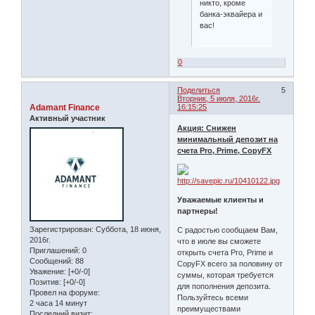
никто, кроме
банка-эквайера и
вас!
0
Поделиться
5
Вторник, 5 июля, 2016г.
Adamant Finance
16:15:25
Активный участник
Акция: Снижен
минимальный депозит на
счета Pro, Prime, CopyFX
Уважаемые клиенты и
партнеры!
Зарегистрирован
: Суббота, 18 июня,
С радостью сообщаем Вам,
2016г.
что в июле вы сможете
Приглашений:
0
открыть счета Pro, Prime и
Сообщений:
88
CopyFX всего за половину от
Уважение:
[+0/-0]
суммы, которая требуется
Позитив:
[+0/-0]
для пополнения депозита.
Провел на форуме:
Пользуйтесь всеми
2 часа 14 минут
преимуществами
Последний визит: