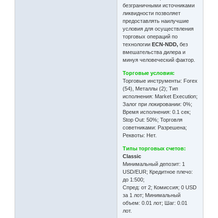
безграничными источниками
ликвидности позволяет
предоставлять наилучшие
условия для осуществления
торговых операций по
технологии
ECN-NDD,
без
вмешательства дилера и
минуя человеческий фактор.
Торговые условия:
Торговые инструменты: Forex
(54), Металлы (2); Тип
исполнения: Market Execution;
Залог при локировании: 0%;
Время исполнения: 0.1 сек;
Stop Out: 50%; Торговля
советниками: Разрешена;
Реквоты: Нет.
Типы торговых счетов:
Classic
Минимальный депозит: 1
USD/EUR; Кредитное плечо:
до 1:500;
Спред: от 2; Комиссия; 0 USD
за 1 лот; Минимальный
объем: 0.01 лот; Шаг: 0.01
лот.