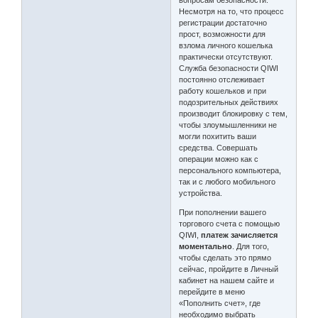
вопросам безопасности.
Несмотря на то, что процесс
регистрации достаточно
прост, возможности для
взлома личного кошелька
практически отсутствуют.
Служба безопасности QIWI
постоянно отслеживает
работу кошельков и при
подозрительных действиях
производит блокировку с тем,
чтобы злоумышленники не
могли похитить ваши
средства. Совершать
операции можно как с
персонального компьютера,
так и с любого мобильного
устройства.
При пополнении вашего
торгового счета с помощью
QIWI,
платеж зачисляется
моментально
. Для того,
чтобы сделать это прямо
сейчас, пройдите в Личный
кабинет на нашем сайте и
перейдите в меню
«Пополнить счет», где
необходимо выбрать