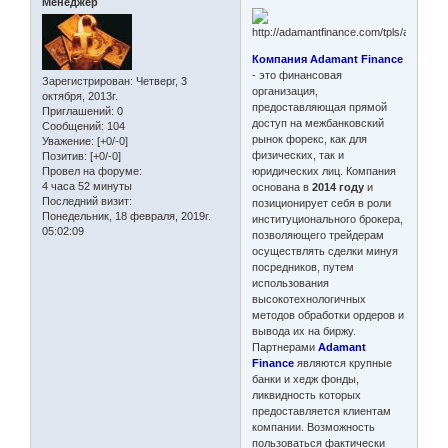
Менеджер
Компания Adamant Finance
- это финансовая
Зарегистрирован
: Четверг, 3
организация,
октября, 2013г.
предоставляющая прямой
Приглашений:
0
доступ на межбанковский
Сообщений:
104
рынок форекс, как для
Уважение:
[+0/-0]
физических, так и
Позитив:
[+0/-0]
юридических лиц. Компания
Провел на форуме:
4 часа 52 минуты
основана в
2014 году
и
Последний визит:
позиционирует себя в роли
Понедельник, 18 февраля, 2019г.
институционального брокера,
05:02:09
позволяющего трейдерам
осуществлять сделки минуя
посредников, путем
использования
высокотехнологичных
методов обработки ордеров и
вывода их на биржу.
Партнерами
Adamant
Finance
являются крупные
банки и хедж фонды,
ликвидность которых
предоставляется клиентам
компании. Возможность
пользоваться фактически