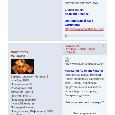
платежную систему QIWI.
С уважением
,
Adamant Finance
Официальный сайт
компании:
http://www.adamantfinance.com
0
Поделиться
4
Пятница, 1 июля, 2016г.
trader forex
04:13:47
Менеджер
Компания Adamant Finance
подключила новый мерчант
Зарегистрирован
: Четверг, 3
Fondy (по приему банковских
октября, 2013г.
карт). Теперь перевести
Приглашений:
0
средства на счет и вывести
Сообщений:
104
деньги будет еще проще,
Уважение:
[+0/-0]
быстрее и удобнее.
Позитив:
[+0/-0]
Провел на форуме:
Что такое мерчант-аккаунт?
4 часа 52 минуты
Последний визит:
Понедельник, 18 февраля, 2019г.
Это специальный
05:02:09