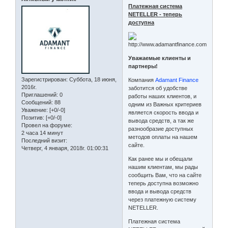
Платежная система
NETELLER - теперь
доступна
Уважаемые клиенты и
партнеры!
Зарегистрирован
: Суббота, 18 июня,
Компания
Adamant Finance
2016г.
заботится об удобстве
Приглашений:
0
работы наших клиентов, и
Сообщений:
88
одним из Важных критериев
Уважение:
[+0/-0]
является скорость ввода и
Позитив:
[+0/-0]
вывода средств, а так же
Провел на форуме:
разнообразие доступных
2 часа 14 минут
методов оплаты на нашем
Последний визит:
сайте.
Четверг, 4 января, 2018г. 01:00:31
Как ранее мы и обещали
нашим клиентам, мы рады
сообщить Вам, что на сайте
теперь доступна возможно
ввода и вывода средств
через платежную систему
NETELLER.
Платежная система