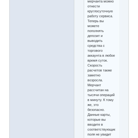
мерчанта можно
отнести
круглосуточную
работу сервиса.
Теперь вы
можете
пополнять
депозит и
выводить
средства с
торгового
аккаунта в любое
время суток.
Скорость
расчетов также
заметно
возросла.
Мерчант
рассчитан на
тысячи операций
в минуту. К тому
же, это
безопасно.
Данные карты,
которые вы
вводите в
соответствующие
поля не увидит