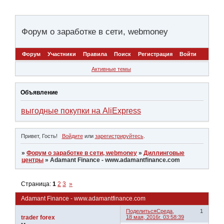
Форум о заработке в сети, webmoney
Форум
Участники
Правила
Поиск
Регистрация
Войти
Активные темы
Объявление
выгодные покупки на AliExpress
Привет, Гость!
Войдите
или
зарегистрируйтесь
.
»
Форум о заработке в сети, webmoney
»
Диллинговые
центры
»
Adamant Finance - www.adamantfinance.com
Страница:
1
2
3
»
Adamant Finance - www.adamantfinance.com
Поделиться
Среда,
1
trader forex
18 мая, 2016г. 03:58:39