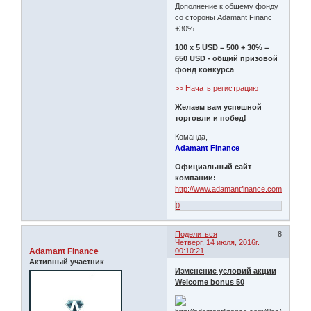
Дополнение к общему фонду
со стороны Adamant Financ
+30%
100 x 5 USD = 500 + 30% =
650 USD - общий призовой
фонд конкурса
>> Начать регистрацию
Желаем вам успешной
торговли и побед!
Команда,
Adamant Finance
Официальный сайт
компании:
http://www.adamantfinance.com
0
Поделиться
8
Четверг, 14 июля, 2016г.
Adamant Finance
00:10:21
Активный участник
Изменение условий акции
Welcome bonus 50