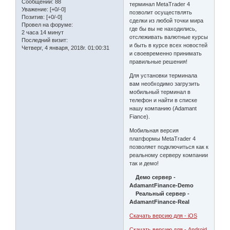
Сообщений:
88
терминал MetaTrader 4
Уважение:
[+0/-0]
позволит осуществлять
Позитив:
[+0/-0]
сделки из любой точки мира
Провел на форуме:
где бы вы не находились,
2 часа 14 минут
отслеживать валютные курсы
Последний визит:
и быть в курсе всех новостей
Четверг, 4 января, 2018г. 01:00:31
и своевременно принимать
правильные решения!
Для установки терминала
вам необходимо загрузить
мобильный терминал в
телефон и найти в списке
нашу компанию (Adamant
Fiance).
Мобильная версия
платформы MetaTrader 4
позволяет подключиться как к
реальному серверу компании
так и демо!
Демо сервер -
AdamantFinance-Demo
Реальный сервер -
AdamantFinance-Real
Скачать версию для - iOS
Скачать версию для - Android