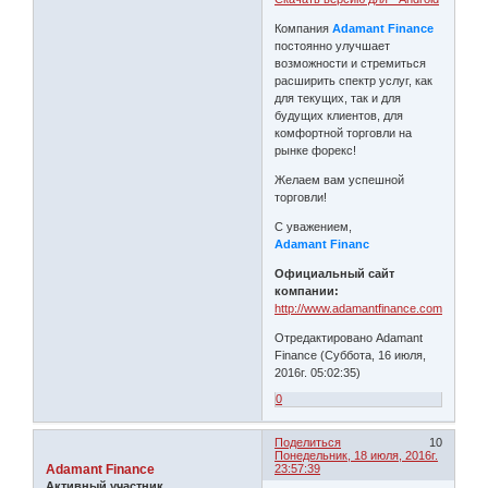
Компания
Adamant Finance
постоянно улучшает
возможности и стремиться
расширить спектр услуг, как
для текущих, так и для
будущих клиентов, для
комфортной торговли на
рынке форекс!
Желаем вам успешной
торговли!
С уважением,
Adamant Financ
Официальный сайт
компании:
http://www.adamantfinance.com
Отредактировано Adamant
Finance (Суббота, 16 июля,
2016г. 05:02:35)
0
Поделиться
10
Понедельник, 18 июля, 2016г.
Adamant Finance
23:57:39
Активный участник