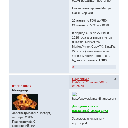
будут вводиться поэтапно.
Повышения уровня Margin
Call и Stop Out
20 июня
- с 50% до 75%
21 июня
- с 50% до 100%
В период с 20 по 27 июня
2016 года для типов счетов
(Classic, MarketPro,
MarketPrime, CopyFX, SigalFx,
Welcome) максимальный
уровень кредитного плеча
будет составлять
1:100
.
0
Поделиться
3
Суббота, 25 июня, 2016г.
trader forex
04:25:55
Менеджер
Доступен новый
платежный метод QIWI
Зарегистрирован
: Четверг, 3
октября, 2013г.
Уважаемые клиенты и
Приглашений:
0
партнеры!
Сообщений:
104