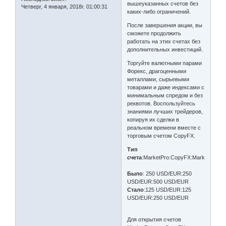
вышеуказанных счетов без
Четверг, 4 января, 2018г. 01:00:31
каких-либо ограничений.
После завершения акции, вы
сможете продолжить
работать на этих счетах без
дополнительных инвестиций.
Торгуйте валютными парами
Форекс, драгоценными
металлами, сырьевыми
товарами и даже индексами с
минимальным спредом и без
реквотов. Воспользуйтесь
знаниями лучших трейдеров,
копируя их сделки в
реальном времени вместе с
торговым счетом CopyFX.
Тип
счета
:MarketPro:CopyFX:MarketPrime
Было
: 250 USD/EUR:250
USD/EUR:500 USD/EUR
Стало
:125 USD/EUR:125
USD/EUR:250 USD/EUR
Для открытия счетов