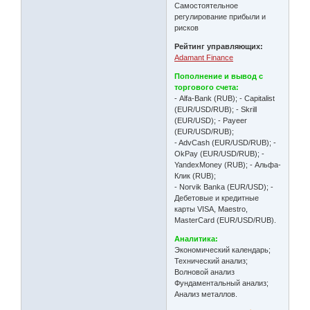
Самостоятельное
регулирование прибыли и
рисков
Рейтинг управляющих:
Adamant Finance
Пополнение и вывод с
торгового счета:
- Alfa-Bank (RUВ); - Capitalist
(EUR/USD/RUВ); - Skrill
(EUR/USD); - Payeer
(EUR/USD/RUВ);
- AdvCash (EUR/USD/RUВ); -
OkPay (EUR/USD/RUВ); -
YandexMoney (RUВ); - Альфа-
Клик (RUВ);
- Norvik Banka (EUR/USD); -
Дебетовые и кредитные
карты VISA, Maestro,
MasterCard (EUR/USD/RUВ).
Аналитика:
Экономический календарь;
Технический анализ;
Волновой анализ
Фундаментальный анализ;
Анализ металлов.