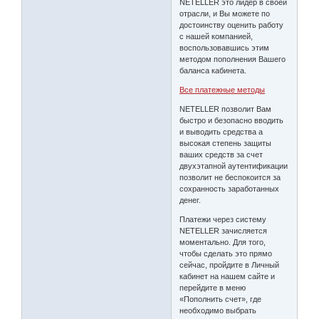
NETELLER это лидер в своей
отрасли, и Вы можете по
достоинству оценить работу
с нашей компанией,
воспользовавшись этим
методом пополнения Вашего
баланса кабинета.
Все платежные методы
NETELLER позволит Вам
быстро и безопасно вводить
и выводить средства а
высокая степень защиты
ваших средств за счет
двухэтапной аутентификации
позволит не беспокоится за
сохранность заработанных
денег.
Платежи через систему
NETELLER зачисляется
моментально. Для того,
чтобы сделать это прямо
сейчас, пройдите в Личный
кабинет на нашем сайте и
перейдите в меню
«Пополнить счет», где
необходимо выбрать