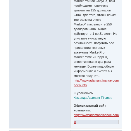
MarketPro или CopyFX, вам
необходимо пополнить
депозит на 125 долларов
США. Для того, чтобы начать
торговлю на счете
MarketPrime, внесите 250
долларов США. Акция
действует с 1 по 31 июля. Не
упустите уникальную
возможность получить все
привилегии торговых
аккаунтов MarketPro,
MarketPrime и CopyFX,
инвестировав в два раза
меньше. Более подробную
информацию о счетах вы
можете получить:
http://www.adamantfinance.com/trading/r
accounts
С уважением,
Команда Adamant Finance
Официальный сайт
компании:
http://www.adamantfinance.com
0