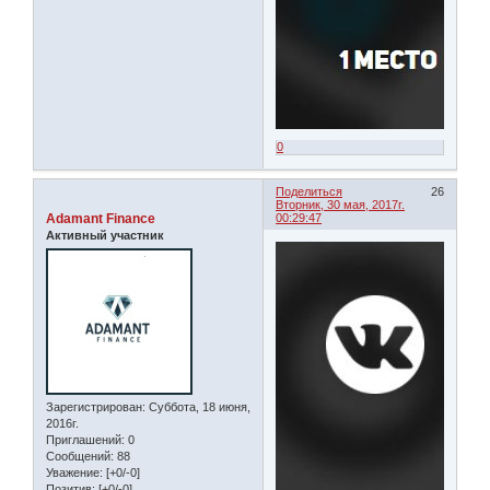
0
Поделиться
26
Вторник, 30 мая, 2017г.
Adamant Finance
00:29:47
Активный участник
Зарегистрирован
: Суббота, 18 июня,
2016г.
Приглашений:
0
Сообщений:
88
Уважение:
[+0/-0]
Позитив:
[+0/-0]