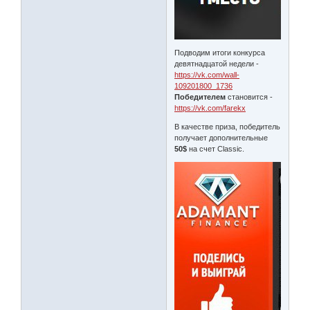
Подводим итоги конкурса
девятнадцатой недели -
https://vk.com/wall-
109201800_1736
Победителем
становится -
https://vk.com/farekx
В качестве приза, победитель
получает дополнительные
50$
на счет Classic.