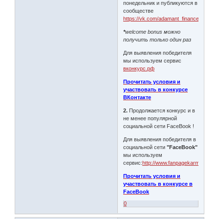
понедельник и публикуются в
сообществе
https://vk.com/adamant_finance
*
welcome bonus можно
получить только один раз
Для выявления победителя
мы используем сервис
вконкурс.рф
Прочитать условия и
участвовать в конкурсе
ВКонтакте
2.
Продолжается конкурс и в
не менее популярной
социальной сети FaceBook !
Для выявления победителя в
социальной сети
"FaceBook"
мы используем
сервис:
http://www.fanpagekarma.com/
Прочитать условия и
участвовать в конкурсе в
FaceBook
0