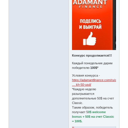
Конкурс продолжается!!!
Каждый понедельник дарим
победителю
100$*
Условия конкурса -
https://adamantfinance.com/ru/about/ne
… kh-50-usd/
*Каждую неделю
разыгрывается
дополнительные 50$ на счет
Classic.
Таким образом, победитель
получает 5
0$ welcome
bonus + 50$ на счет Classic
= 100$.
0