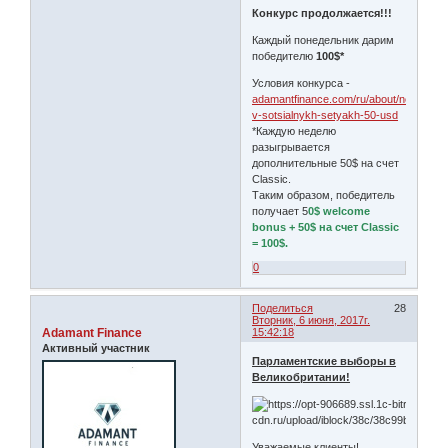
Конкурс продолжается!!!
Каждый понедельник дарим
победителю
100$*
Условия конкурса -
adamantfinance.com/ru/about/news/kon
v-sotsialnykh-setyakh-50-usd
*Каждую неделю
разыгрывается
дополнительные 50$ на счет
Classic.
Таким образом, победитель
получает 5
0$ welcome
bonus + 50$ на счет Classic
= 100$.
0
Поделиться
28
Вторник, 6 июня, 2017г.
Adamant Finance
15:42:18
Активный участник
Парламентские выборы в
Великобритании!
Уважаемые клиенты!