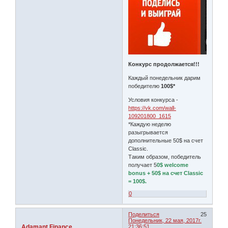
Конкурс продолжается!!!
Каждый понедельник дарим
победителю
100$*
Условия конкурса -
https://vk.com/wall-
109201800_1615
*Каждую неделю
разыгрывается
дополнительные 50$ на счет
Classic.
Таким образом, победитель
получает 5
0$ welcome
bonus + 50$ на счет Classic
= 100$.
0
Поделиться
25
Понедельник, 22 мая, 2017г.
Adamant Finance
21:36:51