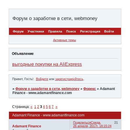
Форум о заработке в сети, webmoney
Форум
Участники
Правила
Поиск
Регистрация
Войти
Активные темы
Объявление
выгодные покупки на AliExpress
Привет, Гость!
Войдите
или
зарегистрируйтесь
.
»
Форум о заработке в сети, webmoney
»
Форекс
»
Adamant
Finance - www.adamantfinance.com
Страница:
«
1
2
3
4
5
6
7
»
Adamant Finance - www.adamantfinance.com
Поделиться
Среда,
21
Adamant Finance
26 апреля, 2017г. 18:15:24