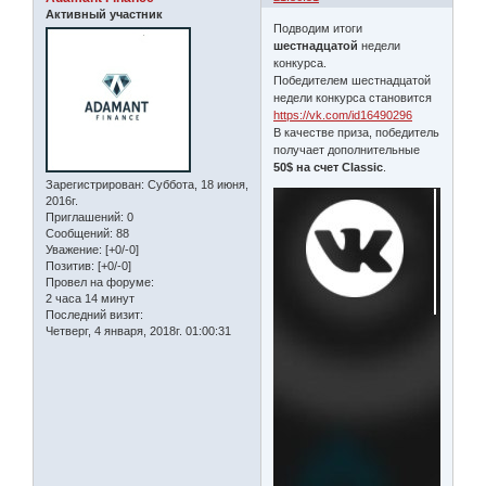
Активный участник
Подводим итоги
шестнадцатой
недели
конкурса.
Победителем шестнадцатой
недели конкурса становится
https://vk.com/id16490296
В качестве приза, победитель
получает дополнительные
50$ на счет Classic
.
Зарегистрирован
: Суббота, 18 июня,
2016г.
Приглашений:
0
Сообщений:
88
Уважение:
[+0/-0]
Позитив:
[+0/-0]
Провел на форуме:
2 часа 14 минут
Последний визит:
Четверг, 4 января, 2018г. 01:00:31