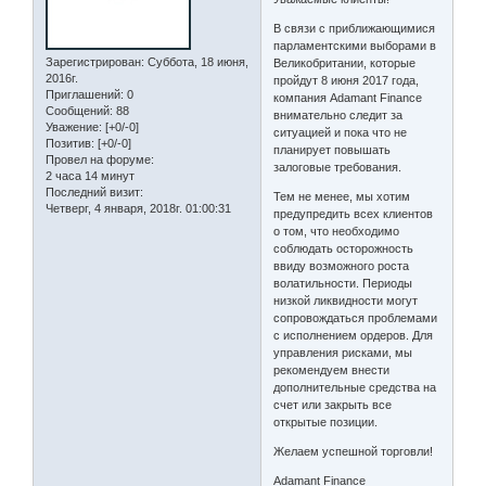
В связи с приближающимися
парламентскими выборами в
Зарегистрирован
: Суббота, 18 июня,
Великобритании, которые
2016г.
пройдут 8 июня 2017 года,
Приглашений:
0
компания Adamant Finance
Сообщений:
88
внимательно следит за
Уважение:
[+0/-0]
ситуацией и пока что не
Позитив:
[+0/-0]
планирует повышать
Провел на форуме:
залоговые требования.
2 часа 14 минут
Последний визит:
Тем не менее, мы хотим
Четверг, 4 января, 2018г. 01:00:31
предупредить всех клиентов
о том, что необходимо
соблюдать осторожность
ввиду возможного роста
волатильности. Периоды
низкой ликвидности могут
сопровождаться проблемами
с исполнением ордеров. Для
управления рисками, мы
рекомендуем внести
дополнительные средства на
счет или закрыть все
открытые позиции.
Желаем успешной торговли!
Adamant Finance