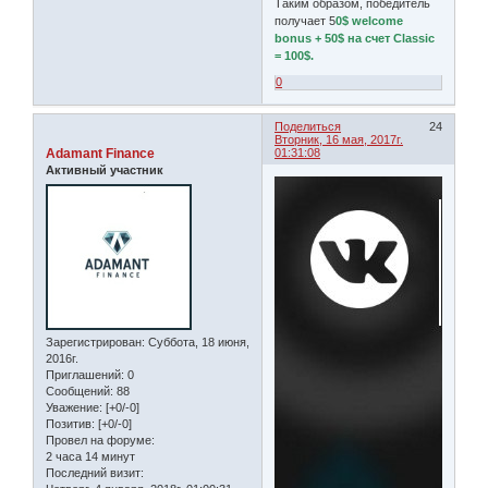
Таким образом, победитель
получает 5
0$ welcome
bonus + 50$ на счет Classic
= 100$.
0
Поделиться
24
Вторник, 16 мая, 2017г.
Adamant Finance
01:31:08
Активный участник
Зарегистрирован
: Суббота, 18 июня,
2016г.
Приглашений:
0
Сообщений:
88
Уважение:
[+0/-0]
Позитив:
[+0/-0]
Провел на форуме:
2 часа 14 минут
Последний визит: