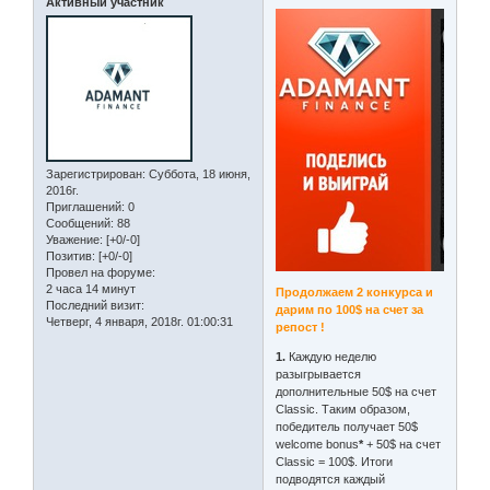
Активный участник
Зарегистрирован
: Суббота, 18 июня,
2016г.
Приглашений:
0
Сообщений:
88
Уважение:
[+0/-0]
Позитив:
[+0/-0]
Провел на форуме:
2 часа 14 минут
Продолжаем 2 конкурса и
Последний визит:
дарим по 100$ на счет за
Четверг, 4 января, 2018г. 01:00:31
репост !
1.
Каждую неделю
разыгрывается
дополнительные 50$ на счет
Classic. Таким образом,
победитель получает 50$
welcome bonus
*
+ 50$ на счет
Classic = 100$. Итоги
подводятся каждый