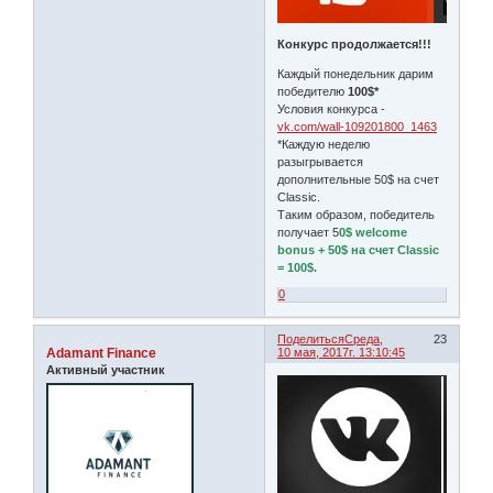
Конкурс продолжается!!!
Каждый понедельник дарим
победителю
100$*
Условия конкурса -
vk.com/wall-109201800_1463
*Каждую неделю
разыгрывается
дополнительные 50$ на счет
Classic.
Таким образом, победитель
получает 5
0$ welcome
bonus + 50$ на счет Classic
= 100$.
0
Поделиться
Среда,
23
Adamant Finance
10 мая, 2017г. 13:10:45
Активный участник