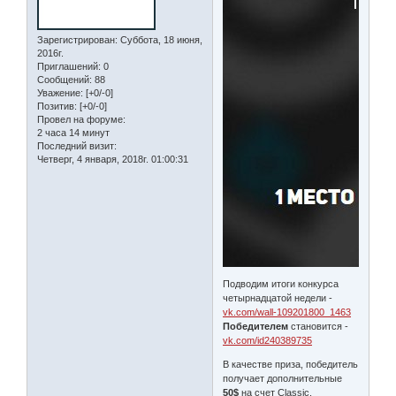
Зарегистрирован
: Суббота, 18 июня,
2016г.
Приглашений:
0
Сообщений:
88
Уважение:
[+0/-0]
Позитив:
[+0/-0]
Провел на форуме:
2 часа 14 минут
Последний визит:
Четверг, 4 января, 2018г. 01:00:31
Подводим итоги конкурса
четырнадцатой недели -
vk.com/wall-109201800_1463
Победителем
становится -
vk.com/id240389735
В качестве приза, победитель
получает дополнительные
50$
на счет Classic.