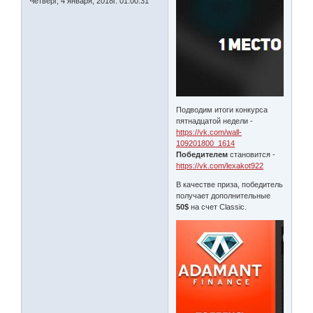
Четверг, 4 января, 2018г. 01:00:31
Подводим итоги конкурса
пятнадцатой недели -
https://vk.com/wall-
109201800_1614
Победителем
становится -
https://vk.com/lexakot922
В качестве приза, победитель
получает дополнительные
50$
на счет Classic.