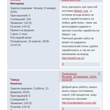
Менеджер
Хочу расказать про простой
Зарегистрирован
: Четверг, 8 января,
почтовик
Webof—sar
, в
2015г.
котором всегда можно не
Приглашений:
0
плохо заработатывать на
Сообщений:
159
любых действиях, таких как
Уважение:
[+0/-0]
автосерфинг,задания и
Позитив:
[+0/-0]
Провел на форуме:
прочие способы заработка на
1 день 2 часа
Webof—sar.
Последний визит:
Пиятный дизайн сайта не
Понедельник, 16 апреля, 2018г.
может не радывать
13:42:22
пользователей очень удобно
зарабатывать а так же нет
минималки на вывод.
http://webof-sar.ru/
0
Поделиться
2
Вторник, 16 февраля, 2016г.
Тимур
16:53:54
Новичок
Добрый день ребята, нашел
Зарегистрирован
: Суббота, 13
много новых почтовиков,
февраля, 2016г.
платят 100 процентов, кому
Приглашений:
0
интересно смотрим -
Сообщений:
6
http://zarabotaiwmr.ucoz.net/
Уважение:
[+0/-0]
Позитив:
[+0/-0]
0