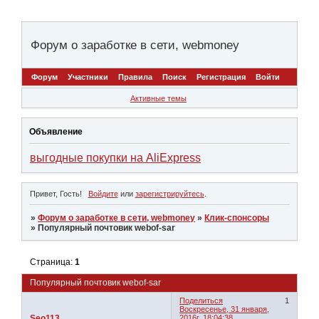
Форум о заработке в сети, webmoney
Форум
Участники
Правила
Поиск
Регистрация
Войти
Активные темы
Объявление
выгодные покупки на AliExpress
Привет, Гость!
Войдите
или
зарегистрируйтесь
.
»
Форум о заработке в сети, webmoney
»
Клик-спонсоры
»
Популярный почтовик webof-sar
Страница:
1
Популярный почтовик webof-sar
Поделиться
1
Воскресенье, 31 января,
Seo113
2016г. 18:04:38