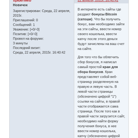
spiderweb
22 апреля, 2015г. 16:40:41
Новичок
В интернете есть сайты где
Зарегистрирован
: Среда, 22 апреля,
раздают
бонусы Bitcoin
2015г.
(сатоши)
. Что бы получить
Приглашений:
0
бонус, вам необходимо зайти
Сообщений:
1
на эти сайты, ввести номер
Уважение:
[+0/-0]
своего кошелька, ввести
Позитив:
[+0/-0]
Провел на форуме:
капчу после этого деньги
3 минуты
будут зачислены на ваш счет
Последний визит:
на сайте.
Среда, 22 апреля, 2015г. 16:40:42
Для того что бы облегчить
сбор бонусов, я написал
самый простой
кран для
сбора бонусов
. Кран
представляет собой веб-
страницу разделенную на
правую и левую часть. В
левой части страницы
(обозначено цифрой "1")
ссылки на сайты, в правой
части отображается сама
страница. После того как в
правой части загрузится сайт,
необходимо найти форму
получения бонуса, в нее
ввести номер кошелька,
капчу (обозначено цифрой