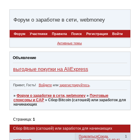
Форум о заработке в сети, webmoney
Форум
Участники
Правила
Поиск
Регистрация
Войти
Активные темы
Объявление
выгодные покупки на AliExpress
Привет, Гость!
Войдите
или
зарегистрируйтесь
.
»
Форум о заработке в сети, webmoney
»
Почтовые
спонсоры и САР
»
Сбор Bitcoin (сатошей) или заработок для
начинающих
Страница:
1
Сбор Bitcoin (сатошей) или заработок для начинающих
Поделиться
Среда,
1