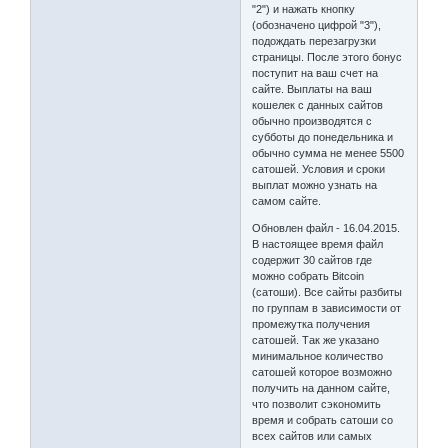
"2") и нажать кнопку
(обозначено цифрой "3"),
подождать перезагрузки
страницы. После этого бонус
поступит на ваш счет на
сайте. Выплаты на ваш
кошелек с данных сайтов
обычно производятся с
субботы до понедельника и
обычно сумма не менее 5500
сатошей. Условия и сроки
выплат можно узнать на
самом сайте.
Обновлен файл - 16.04.2015.
В настоящее время файл
содержит 30 сайтов где
можно собрать Bitcoin
(сатоши). Все сайты разбиты
по группам в зависимости от
промежутка получения
сатошей. Так же указано
минимальное количество
сатошей которое возможно
получить на данном сайте,
что позволит сэкономить
время и собрать сатоши со
всех сайтов или самых