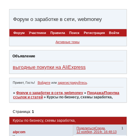
Форум о заработке в сети, webmoney
Форум
Участники
Правила
Поиск
Регистрация
Войти
Активные темы
Объявление
выгодные покупки на AliExpress
Привет, Гость!
Войдите
или
зарегистрируйтесь
.
»
Форум о заработке в сети, webmoney
»
Продажа/Покупка
ссылок и статей
»
Курсы по бизнесу, схемы заработка,
Страница:
1
Курсы по бизнесу, схемы заработка,
Поделиться
Среда,
1
alpcom
12 ноября, 2014г. 16:48:13