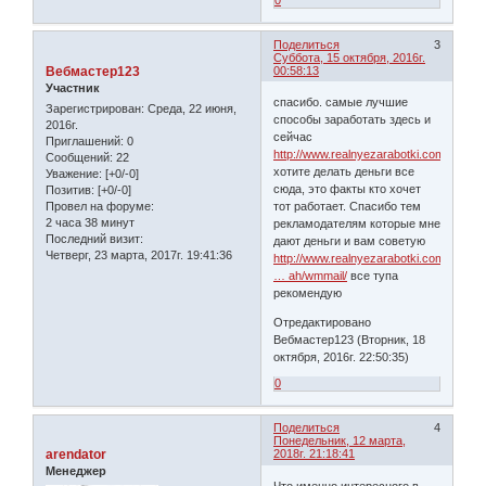
Поделиться
3
Суббота, 15 октября, 2016г.
Вебмастер123
00:58:13
Участник
спасибо. самые лучшие
Зарегистрирован
: Среда, 22 июня,
способы заработать здесь и
2016г.
сейчас
Приглашений:
0
http://www.realnyezarabotki.com/
Сообщений:
22
хотите делать деньги все
Уважение:
[+0/-0]
сюда, это факты кто хочет
Позитив:
[+0/-0]
Провел на форуме:
тот работает. Спасибо тем
2 часа 38 минут
рекламодателям которые мне
Последний визит:
дают деньги и вам советую
Четверг, 23 марта, 2017г. 19:41:36
http://www.realnyezarabotki.com/zarabo
… ah/wmmail/
все тупа
рекомендую
Отредактировано
Вебмастер123 (Вторник, 18
октября, 2016г. 22:50:35)
0
Поделиться
4
Понедельник, 12 марта,
arendator
2018г. 21:18:41
Менеджер
Что именно интересного в