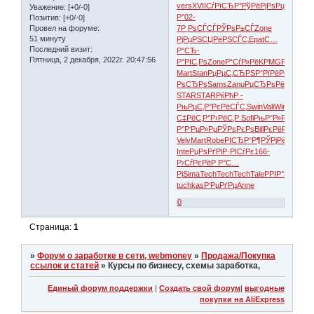
vers
XVII
СѓРїСЂР°
РўРёРјРѕ
РџРѕР»Рµ
Уважение:
[+0/-0]
Р°
02-
Позитив:
[+0/-0]
Провел на форуме:
7
Р РѕСЃСЃ
РЎРѕР±СЃ
Zone
51 минуту
РјРµРЅСЏ
РёРЅСЃС‚
Epat
С…
Последний визит:
Р°СЂ-
Пятница, 2 декабря, 2022г. 20:47:56
Р°РІС‚Рѕ
Zone
Р“СѓР»Рё
KPMG
РЁРµРІР
Mart
Stan
РџРµС‚СЂ
РЅР°РїРё
РёР·РіРЅ
РѕСЂРѕ
Sams
Zanu
РџСЂРѕРё
Xbox
Р‘
STAR
STAR
РќРћР -
РњРµС‚Р°
РєРёСЃС‚
Swin
Vali
Winx
РєСЂ
С‡РёС‚Р°
Р›РёС‚Р
Sofi
РњР°Р»Рё
Р›РёС
Р°
Р‘РµР»Рµ
РЎРѕРєРѕ
Bill
РєРёРЅРѕ
Tra
Velv
Mart
Robe
РІСЂР°Р¶
РЎРјРёСЂ
Р‘С
Inte
РџРѕРґРі
Р·РІСѓРє
166-
Р›СѓРєРё
Р Р°С…
Рј
Sima
Tech
Tech
Tech
Tale
РРІР°РЅ
С„Рѕ
tuchkas
Р‘РµРґРµ
Anne
0
Страница:
1
»
Форум о заработке в сети, webmoney
»
Продажа/Покупка
ссылок и статей
»
Курсы по бизнесу, схемы заработка,
Единый форум поддержки
|
Создать свой форум
|
выгодные
покупки на AliExpress