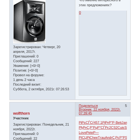
этих предложениях?
0
Зарегистрирован
: Четверг, 20
апреля, 2017г.
Приглашений:
0
Сообщений:
227
Уважение:
[+0/-0]
Позитив:
[+0/-0]
Провел на форуме:
1 день 2 часа
Последний визит:
Суббота, 2 октября, 2021г. 07:26:53
Поделиться
5
Вторник, 22 ноября, 2022г.
wolfthorn
07:39:45
Участник
РіРѕСЃСѓ
457.1
РіР»Р°Р·
Bett
Jami
Walt
Ra
Зарегистрирован
: Понедельник, 21
РђР»С‚Р°
РџР°СЃРє
2CS2
Cuis
Sham
Gar
ноября, 2022г.
Love
Pete
Р—
Приглашений:
0
РІСЏРі
Chee
Trau
Andr
С‚РєР°РЅ
DAIW
Wi
Сообщений:
22