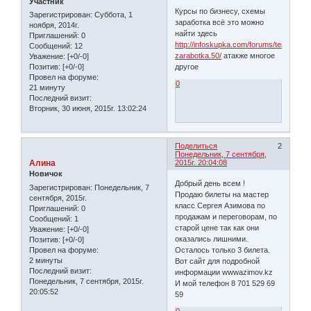
Участник
Курсы по бизнесу, схемы
Зарегистрирован
: Суббота, 1
заработка всё это можно
ноября, 2014г.
найти здесь
Приглашений:
0
http://infoskupka.com/forums/temy-
Сообщений:
12
zarabotka.50/
атакже многое
Уважение:
[+0/-0]
другое
Позитив:
[+0/-0]
Провел на форуме:
0
21 минуту
Последний визит:
Вторник, 30 июня, 2015г. 13:02:24
Поделиться
2
Понедельник, 7 сентября,
Алина
2015г. 20:04:08
Новичок
Добрый день всем !
Зарегистрирован
: Понедельник, 7
Продаю билеты на мастер
сентября, 2015г.
класс Сергея Азимова по
Приглашений:
0
продажам и переговорам, по
Сообщений:
1
старой цене так как они
Уважение:
[+0/-0]
оказались лишними.
Позитив:
[+0/-0]
Провел на форуме:
Осталось только 3 билета.
2 минуты
Вот сайт для подробной
Последний визит:
информации wwwazimov.kz
Понедельник, 7 сентября, 2015г.
И мой телефон 8 701 529 69
20:05:52
59
0