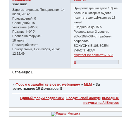
Участник
При регистрации дают 10$ на
Зарегистрирован
: Понедельник, 14
баланс с которых будете
июля, 2014г.
получать доход!Акция до 18
Приглашений:
0
июля!
Сообщений:
15
Ежедневно до 15%.
Уважение:
[+0/-0]
Реферальная 3 уровня:
Позитив:
[+0/-0]
Провел на форуме:
20%-10%-3% от прибыли
18 минут
реферала!!
Последний визит:
БОНУСНЫЕ 10$ ВСЕМ
Понедельник, 1 сентября, 2014г.
УЧАСТНИКАМ
12:52:49
http://bet-life.com/?ref=1563
0
Страница:
1
»
Форум о заработке в сети, webmoney
»
MLM
»
За
регистрацию 10 Долларов!!!
Единый форум поддержки
|
Создать свой форум
|
выгодные
покупки на AliExpress