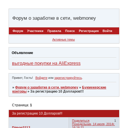
Форум о заработке в сети, webmoney
Форум
Участники
Правила
Поиск
Регистрация
Войти
Активные темы
Объявление
выгодные покупки на AliExpress
Привет, Гость!
Войдите
или
зарегистрируйтесь
.
»
Форум о заработке в сети, webmoney
»
Букмекерские
конторы
»
За регистрацию 10 Долларов!!!
Страница:
1
За регистрацию 10 Долларов!!!
Поделиться
1
Понедельник, 14 июля, 2014г.
Dimon3112
16:16:21