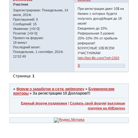
Участник
При регистрации дают 10$ на
Зарегистрирован
: Понедельник, 14
баланс с которых будете
июля, 2014г.
получать доход!Акция до 18
Приглашений:
0
июля!
Сообщений:
15
Ежедневно до 15%.
Уважение:
[+0/-0]
Реферальная 3 уровня:
Позитив:
[+0/-0]
Провел на форуме:
20%-10%-3% от прибыли
18 минут
реферала!!
Последний визит:
БОНУСНЫЕ 10$ ВСЕМ
Понедельник, 1 сентября, 2014г.
УЧАСТНИКАМ
12:52:49
http://bet-life.com/?ref=1563
0
Страница:
1
»
Форум о заработке в сети, webmoney
»
Букмекерские
конторы
»
За регистрацию 10 Долларов!!!
Единый форум поддержки
|
Создать свой форум
|
выгодные
покупки на AliExpress