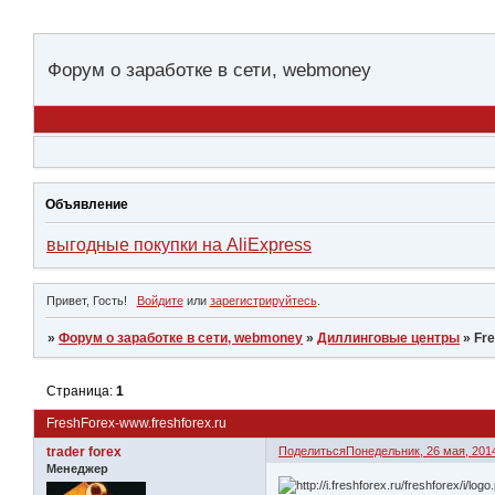
Форум о заработке в сети, webmoney
Объявление
выгодные покупки на AliExpress
Привет, Гость!
Войдите
или
зарегистрируйтесь
.
»
Форум о заработке в сети, webmoney
»
Диллинговые центры
»
Fre
Страница:
1
FreshForex-www.freshforex.ru
trader forex
Поделиться
Понедельник, 26 мая, 2014
Менеджер