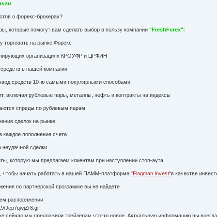
ньги
кстов о форекс-брокерах?
ры, которые помогут вам сделать выбор в пользу компании
"FreshForex":
 торговать на рынке Форекс
улирующих организациях КРОУФР и ЦРФИН
 средств в нашей компании
 вывод средств 10-ю самыми популярными способами
ит, включая рублевые пары, металлы, нефть и контракты на индексы
аются спреды по рублевым парам
ение сделок на рынке
 каждое пополнение счета
а неудачной сделки
, которую мы предлагаем клиентам при наступлении стоп-аута
, чтобы начать работать в нашей ПАММ-платформе
"Flagman Invest"
в качестве инвес
жения по партнерской программе вы не найдете
ем распоряжении
уже сейчас мы предложили трейдерам что-то новое. Актуальную информацию вы всегда