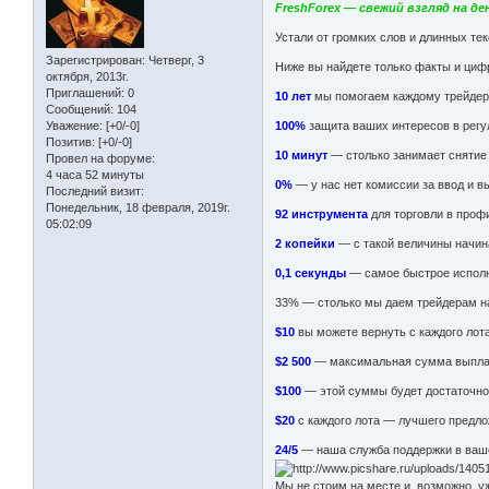
FreshForex — свежий взгляд на де
Устали от громких слов и длинных те
Зарегистрирован
: Четверг, 3
Ниже вы найдете только факты и циф
октября, 2013г.
Приглашений:
0
10 лет
мы помогаем каждому трейдеру
Сообщений:
104
100%
защита ваших интересов в рег
Уважение:
[+0/-0]
Позитив:
[+0/-0]
10 минут
— столько занимает снятие
Провел на форуме:
4 часа 52 минуты
0%
— у нас нет комиссии за ввод и
Последний визит:
Понедельник, 18 февраля, 2019г.
92 инструмента
для торговли в проф
05:02:09
2 копейки
— с такой величины начин
0,1 секунды
— самое быстрое исполн
33% — столько мы даем трейдерам на
$10
вы можете вернуть с каждого лот
$2 500
— максимальная сумма выплаты
$100
— этой суммы будет достаточно
$20
с каждого лота — лучшего предло
24/5
— наша служба поддержки в ваш
Мы не стоим на месте и, возможно, 