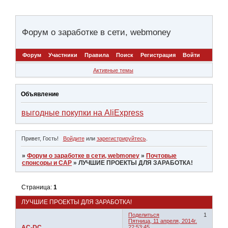
Форум о заработке в сети, webmoney
Форум
Участники
Правила
Поиск
Регистрация
Войти
Активные темы
Объявление
выгодные покупки на AliExpress
Привет, Гость!
Войдите
или
зарегистрируйтесь
.
»
Форум о заработке в сети, webmoney
»
Почтовые
спонсоры и САР
»
ЛУЧШИЕ ПРОЕКТЫ ДЛЯ ЗАРАБОТКА!
Страница:
1
ЛУЧШИЕ ПРОЕКТЫ ДЛЯ ЗАРАБОТКА!
Поделиться
1
Пятница, 11 апреля, 2014г.
AC-DC
22:53:45