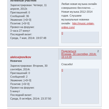
Активный участник
Любая новая музыка онлайн
Зарегистрирован
: Четверг, 11
совершенно бесплатно. …
апреля, 2013г.
Новая музыка 2012-2014
Приглашений:
0
годов. Слушаем
Сообщений:
36
музыкальные новинки
Уважение:
[+0/-0]
онлайн
http://music.onlain-
Позитив:
[+0/-0]
Провел на форуме:
online.com/
3 часа 27 минут
0
Последний визит:
Среда, 7 мая, 2014г. 19:07:48
Поделиться
2
Вторник, 30 сентября, 2014г.
aleksejnovikov
15:13:29
Новичок
Спасибо!
Зарегистрирован
: Вторник, 30
сентября, 2014г.
0
Приглашений:
0
Сообщений:
2
Уважение:
[+0/-0]
Позитив:
[+0/-0]
Провел на форуме:
5 минут
Последний визит:
Среда, 8 октября, 2014г. 23:37:50