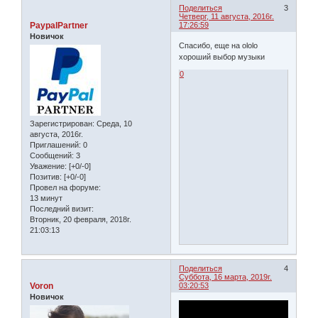
Поделиться
3
Четверг, 11 августа, 2016г.
PaypalPartner
17:26:59
Новичок
Спасибо, еще на ololo
хороший выбор музыки
0
Зарегистрирован
: Среда, 10
августа, 2016г.
Приглашений:
0
Сообщений:
3
Уважение:
[+0/-0]
Позитив:
[+0/-0]
Провел на форуме:
13 минут
Последний визит:
Вторник, 20 февраля, 2018г.
21:03:13
Поделиться
4
Суббота, 16 марта, 2019г.
Voron
03:20:53
Новичок