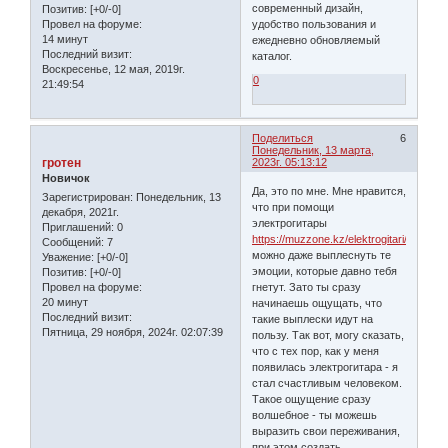
современный дизайн,
Позитив:
[+0/-0]
Провел на форуме:
удобство пользования и
14 минут
ежедневно обновляемый
Последний визит:
каталог.
Воскресенье, 12 мая, 2019г.
0
21:49:54
Поделиться
6
Понедельник, 13 марта,
гротен
2023г. 05:13:12
Новичок
Да, это по мне. Мне нравится,
Зарегистрирован
: Понедельник, 13
что при помощи
декабря, 2021г.
электрогитары
Приглашений:
0
https://muzzone.kz/elektrogitari/
Сообщений:
7
можно даже выплеснуть те
Уважение:
[+0/-0]
эмоции, которые давно тебя
Позитив:
[+0/-0]
Провел на форуме:
гнетут. Зато ты сразу
20 минут
начинаешь ощущать, что
Последний визит:
такие выплески идут на
Пятница, 29 ноября, 2024г. 02:07:39
пользу. Так вот, могу сказать,
что с тех пор, как у меня
появилась электрогитара - я
стал счастливым человеком.
Такое ощущение сразу
волшебное - ты можешь
выразить свои переживания,
при этом создать