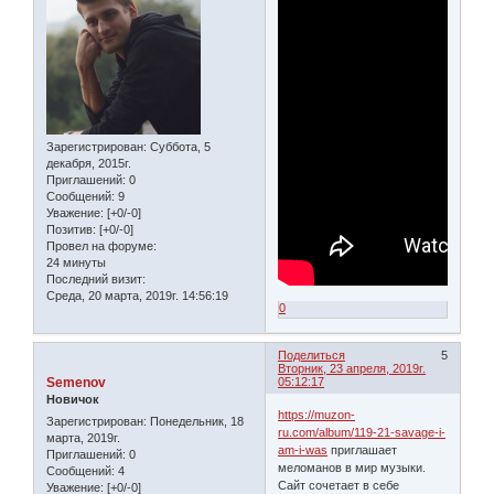
Зарегистрирован
: Суббота, 5
декабря, 2015г.
Приглашений:
0
Сообщений:
9
Уважение:
[+0/-0]
Позитив:
[+0/-0]
Провел на форуме:
24 минуты
Последний визит:
Среда, 20 марта, 2019г. 14:56:19
0
Поделиться
5
Вторник, 23 апреля, 2019г.
Semenov
05:12:17
Новичок
https://muzon-
Зарегистрирован
: Понедельник, 18
ru.com/album/119-21-savage-i-
марта, 2019г.
am-i-was
приглашает
Приглашений:
0
меломанов в мир музыки.
Сообщений:
4
Сайт сочетает в себе
Уважение:
[+0/-0]