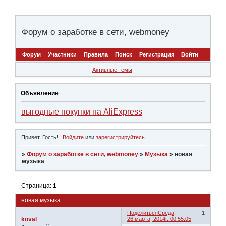
Форум о заработке в сети, webmoney
Форум
Участники
Правила
Поиск
Регистрация
Войти
Активные темы
Объявление
выгодные покупки на AliExpress
Привет, Гость!
Войдите
или
зарегистрируйтесь
.
»
Форум о заработке в сети, webmoney
»
Музыка
»
новая
музыка
Страница:
1
новая музыка
Поделиться
Среда,
1
koval
26 марта, 2014г. 00:55:05