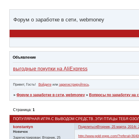
Форум о заработке в сети, webmoney
Объявление
выгодные покупки на AliExpress
Привет, Гость!
Войдите
или
зарегистрируйтесь
.
»
Форум о заработке в сети, webmoney
»
Вопросы по заработку на 
Страница:
1
ПОПУЛЯРНАЯ ИГРА С ВЫВОДОМ СРЕДСТВ..ЭТИ ПТИЦЫ ТЕБЯ ОЗО
konstantyn
Поделиться
Вторник, 25 марта, 2014г. 
Новичок
http://www.gold-eggs.com/?referal=3640
Зарегистрирован
: Вторник, 25