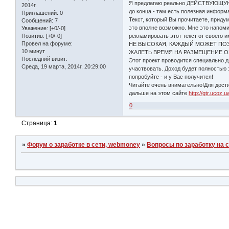
Я предлагаю реально ДЕЙСТВУЮЩУЮ С
2014г.
до конца - там есть полезная информ
Приглашений:
0
Текст, который Вы прочитаете, приду
Сообщений:
7
это вполне возможно. Мне это напомин
Уважение:
[+0/-0]
рекламировать этот текст от свое
Позитив:
[+0/-0]
Провел на форуме:
НЕ ВЫСОКАЯ, КАЖДЫЙ МОЖЕТ ПОЗВ
10 минут
ЖАЛЕТЬ ВРЕМЯ НА РАЗМЕЩЕНИЕ О
Последний визит:
Этот проект проводится специально д
Среда, 19 марта, 2014г. 20:29:00
участвовать. Доход будет полностью 
попробуйте - и у Вас получится!
Читайте очень внимательно!Для дости
дальше на этом сайте
http://gtr.ucoz.u
0
Страница:
1
»
Форум о заработке в сети, webmoney
»
Вопросы по заработку на 