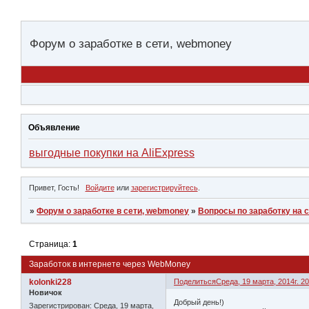
Форум о заработке в сети, webmoney
Объявление
выгодные покупки на AliExpress
Привет, Гость!
Войдите
или
зарегистрируйтесь
.
»
Форум о заработке в сети, webmoney
»
Вопросы по заработку на 
Страница:
1
Заработок в интернете через WebMoney
kolonki228
Поделиться
Среда, 19 марта, 2014г. 20
Новичок
Добрый день!)
Зарегистрирован
: Среда, 19 марта,