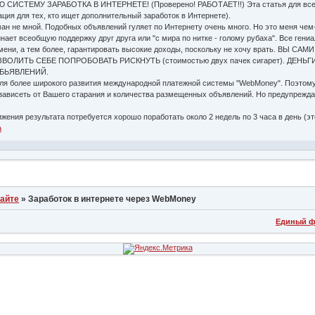
ИСТЕМУ ЗАРАБОТКА В ИНТЕРНЕТЕ! (Проверено! РАБОТАЕТ!!) Эта статья для всех тех
ация для тех, кто ищет дополнительный заработок в Интернете).
ман не мной. Подобных объявлений гуляет по Интернету очень много. Но это меня чем
ает всеобщую поддержку друг друга или "с мира по нитке - голому рубаха". Все гениа
го имени, а тем более, гарантировать высокие доходы, поскольку не хочу врат
ОЛИТЬ СЕБЕ ПОПРОБОВАТЬ РИСКНУТЬ (стоимостью двух пачек сигарет). ДЕНЬ
БЬЯВЛЕНИЙ.
ля более широкого развития международной платежной системы "WebMoney". Поэтому, я
зависеть от Вашего старания и количества размещенных объявлений. Но предупреждаю
жения результата потребуется хорошо поработать около 2 недель по 3 часа в день (э
a
сайте
»
Заработок в интернете через WebMoney
Единый ф