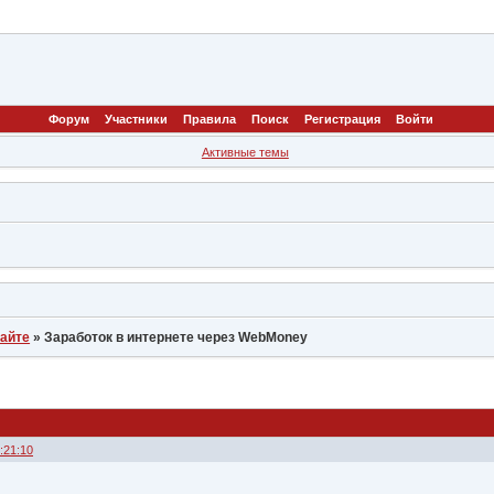
Форум
Участники
Правила
Поиск
Регистрация
Войти
Активные темы
сайте
»
Заработок в интернете через WebMoney
:21:10