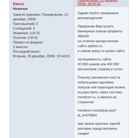
Понедельник, 21 декабря,
Eimco
2009г. 08:45:02
Новичок
Здравствуйте уважаемые
Зарегистрирован
: Понедельник, 21
рекламодатели!
декабря, 2009г.
Приглашений:
0
Предлагаю Вам купить
Сообщений:
3
баннерные показы формата
Уважение:
[+0/-0]
468х60
Позитив:
[+0/-0]
на отлично раскрученном
Провел на форуме:
сайте epidem.ru
3 минуты
в самом верху в шапке сайта
Последний визит:
Вторник, 29 декабря, 2009г. 10:44:03
посещаемость сайта:
40 000 уников или 400 000
просмотров страниц в сутки
Покупку рекламного места
небольшими партиями
показов или переходов можно
осуществить через систему
mestkom.ru, а именно на
страничке:
mestkom.ru/asp/pay.asp?
id_d=879964
при заказе крупных партий
рекламы предусмотрены
скидки!