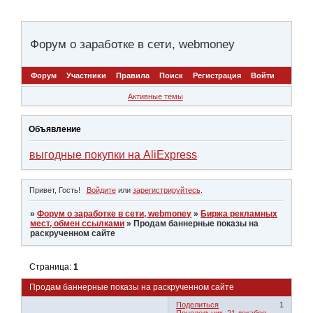
Форум о заработке в сети, webmoney
Форум
Участники
Правила
Поиск
Регистрация
Войти
Активные темы
Объявление
выгодные покупки на AliExpress
Привет, Гость!
Войдите
или
зарегистрируйтесь
.
»
Форум о заработке в сети, webmoney
»
Биржа рекламных
мест, обмен ссылками
»
Продам баннерные показы на
раскрученном сайте
Страница:
1
Продам баннерные показы на раскрученном сайте
Поделиться
1