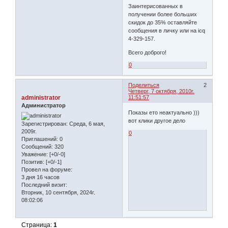
Заинтерисованных в
получении более больших
скидок до 35% оставляйте
сообщения в личку или на icq
4-329-157.
Всего доброго!
0
Поделиться
2
Четверг, 7 октября, 2010г.
administrator
11:51:57
Администратор
Показы ето неактуально )))
вот клики другое дело
Зарегистрирован
: Среда, 6 мая,
2009г.
0
Приглашений:
0
Сообщений:
320
Уважение:
[+0/-0]
Позитив:
[+0/-1]
Провел на форуме:
3 дня 16 часов
Последний визит:
Вторник, 10 сентября, 2024г.
08:02:06
Страница:
1