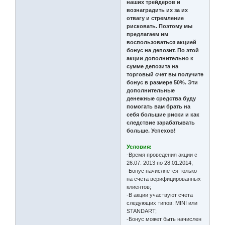
наших трейдеров и
вознаградить их за их
отвагу и стремление
рисковать. Поэтому мы
предлагаем им
воспользоваться акцией
бонус на депозит. По этой
акции дополнительно к
сумме депозита на
торговый счет вы получите
бонус в размере 50%. Эти
дополнительные
денежные средства буду
помогать вам брать на
себя большие риски и как
следствие зарабатывать
больше. Успехов!
Условия:
-Время проведения акции с
26.07. 2013 по 28.01.2014;
-Бонус начисляется только
на счета верифицированных
клиентов;
-В акции участвуют счета
следующих типов: MINI или
STANDART;
-Бонус может быть начислен