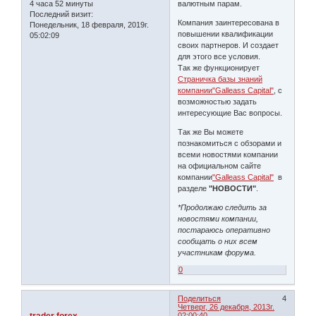
4 часа 52 минуты
валютным парам.
Последний визит:
Компания заинтересована в
Понедельник, 18 февраля, 2019г.
повышении квалификации
05:02:09
своих партнеров. И создает
для этого все условия.
Так же функционирует
Страничка базы знаний
компании"Galleass Capital"
, с
возможностью задать
интересующие Вас вопросы.
Так же Вы можете
познакомиться с обзорами и
всеми новостями компании
на официальном сайте
компании
"Galleass Capital"
в
разделе
"НОВОСТИ"
.
*Продолжаю следить за
новостями компании,
постараюсь оперативно
сообщать о них всем
участникам форума.
0
Поделиться
4
Четверг, 26 декабря, 2013г.
02:00:40