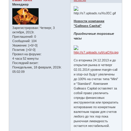
trader forex
Менеджер
Новости компании
"Galleass Capital"
Зарегистрирован
: Четверг, 3
октября, 2013г.
Праздничные торговые
Приглашений:
0
часы
Сообщений:
104
Уважение:
[+0/-0]
Позитив:
[+0/-0]
Провел на форуме:
4 часа 52 минуты
Со вторника 24.12.2013 и до
Последний визит:
открытия рынка в четверг
Понедельник, 18 февраля, 2019г.
02.01.2014 уровни margin-call
05:02:09
и stop-out будут увеличены
до 100% на счетах типа “Mini”
и “Standard”. Компания
Galleass Capital оставляет за
собой право увеличить
спреды финансовых
инструментов или прекратить
котирование по конкретным
валютным парам для счетов
любого до тех пор пока
рыночная ликвидность
остается нестабильной.