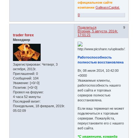
официальном сайте
компании
GalleassCapital.
0
Поделиться
9
Вторник, 5 августа, 2014г.
trader forex
17:01:21
Менеджер
Работоспособность
полностью восстановлена
Зарегистрирован
: Четверг, 3
октября, 2013г.
Вт, 08 июля 2014, 10:42:00
Приглашений:
0
+0000
Сообщений:
104
Уважаемые клиенты,
Уважение:
[+0/-0]
работоспособность нашего
Позитив:
[+0/-0]
веб сайта и торговых
Провел на форуме:
серверов полностью
4 часа 52 минуты
восстановлена.
Последний визит:
Понедельник, 18 февраля, 2019г.
Если ваш терминал не может
05:02:09
подключиться к торговым
серверам. Пожалуйста,
переустановите его с нашего
веб сайта.
*С уважением, команда