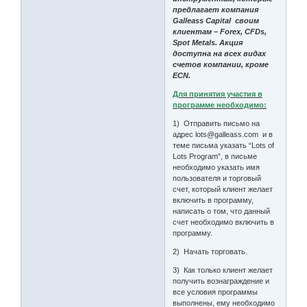
предлагает компания
Galleass Capital своим
клиентам – Forex, CFDs,
Spot Metals. Акция
доступна на всех видах
счетов компании, кроме
ECN.
Для принятия участия в
программе необходимо:
1) Отправить письмо на
адрес lots@galleass.com и в
теме письма указать “Lots of
Lots Program”, в письме
необходимо указать имя
пользователя и торговый
счет, который клиент желает
включить в программу,
написать о том, что данный
счет необходимо включить в
программу.
2) Начать торговать.
3) Как только клиент желает
получить вознаграждение и
все условия программы
выполнены, ему необходимо