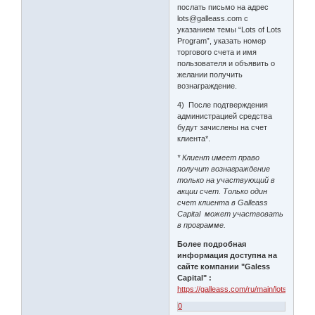
послать письмо на адрес
lots@galleass.com с
указанием темы “Lots of Lots
Program”, указать номер
торгового счета и имя
пользователя и объявить о
желании получить
вознаграждение.
4) После подтверждения
администрацией средства
будут зачислены на счет
клиента*.
* Клиент имеет право
получит вознаграждение
только на участвующий в
акции счет. Только один
счет клиента в Galleass
Capital может участвовать
в программе.
Более подробная
информация доступна на
сайте компании "Galess
Capital" :
https://galleass.com/ru/main/lotspromo
0