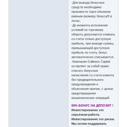
-Для вывода бонусных
средств необходимо
произвести торги объемом
равным размеру бонуса/5 в
лотах;
-До момента исполнения
условий по торговому
обороту допускается снимать
со счета только доступную
прибыль, при выводе суммы,
превышающей доступную
прибыль по счету, бонус
автоматически списывается;
-Компания Galleass Capital
оставляет за собой право
списать бонусные
начисления со счета клиента
без предварительного
предупреждения и
объяснения причин, с целью
предотвращения
мошеннических операций.
50% БОНУС НА ДЕПОЗИТ !
Инвестирование это
серьёзная работа.
Инвестирование это риски.
Мы хотим поддержать