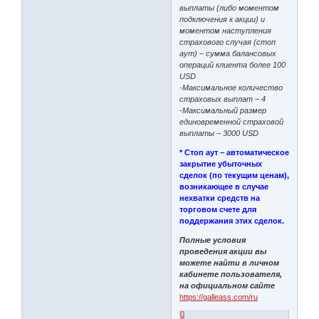
выплаты (либо моментом
подключения к акции) и
моментом наступления
страхового случая (стоп
аут) – сумма балансовых
операций клиента более 100
USD
-Максимальное количество
страховых выплат – 4
-Максимальный размер
единовременной страховой
выплаты – 3000 USD
* Стоп аут – автоматическое
закрытие убыточных
сделок (по текущим ценам),
возникающее в случае
нехватки средств на
торговом счете для
поддержания этих сделок.
Полные условия
проведения акции вы
можете найти в личном
кабинете пользователя,
на официальном сайте
https://galleass.com/ru
0