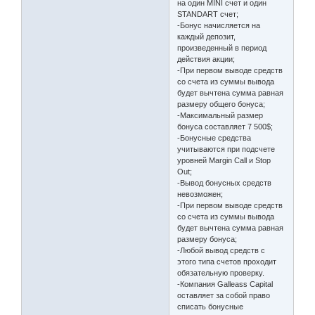
на один MINI счет и один
STANDART счет;
-Бонус начисляется на
каждый депозит,
произведенный в период
действия акции;
-При первом выводе средств
со счета из суммы вывода
будет вычтена сумма равная
размеру общего бонуса;
-Максимальный размер
бонуса составляет 7 500$;
-Бонусные средства
учитываются при подсчете
уровней Margin Call и Stop
Out;
-Вывод бонусных средств
невозможен;
-При первом выводе средств
со счета из суммы вывода
будет вычтена сумма равная
размеру бонуса;
-Любой вывод средств с
этого типа счетов проходит
обязательную проверку.
-Компания Galleass Capital
оставляет за собой право
списать бонусные