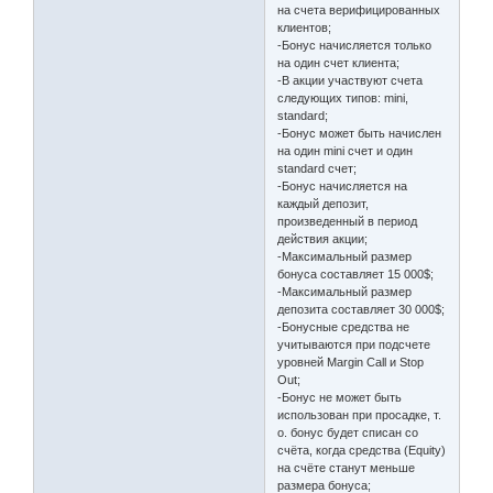
на счета верифицированных
клиентов;
-Бонус начисляется только
на один счет клиента;
-В акции участвуют счета
следующих типов: mini,
standard;
-Бонус может быть начислен
на один mini счет и один
standard счет;
-Бонус начисляется на
каждый депозит,
произведенный в период
действия акции;
-Максимальный размер
бонуса составляет 15 000$;
-Максимальный размер
депозита составляет 30 000$;
-Бонусные средства не
учитываются при подсчете
уровней Margin Call и Stop
Out;
-Бонус не может быть
использован при просадке, т.
о. бонус будет списан со
счёта, когда средства (Equity)
на счёте станут меньше
размера бонуса;