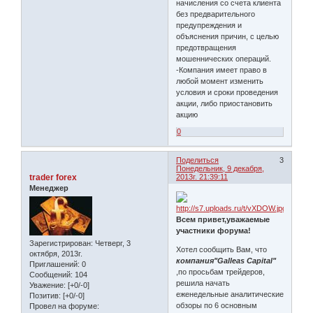
начисления со счета клиента
без предварительного
предупреждения и
объяснения причин, с целью
предотвращения
мошеннических операций.
-Компания имеет право в
любой момент изменить
условия и сроки проведения
акции, либо приостановить
акцию
0
Поделиться
3
Понедельник, 9 декабря,
trader forex
2013г. 21:39:11
Менеджер
Всем привет,уважаемые
участники форума!
Зарегистрирован
: Четверг, 3
Хотел сообщить Вам, что
октября, 2013г.
компания"Galleas Capital"
Приглашений:
0
,по просьбам трейдеров,
Сообщений:
104
решила начать
Уважение:
[+0/-0]
еженедельные аналитические
Позитив:
[+0/-0]
обзоры по 6 основным
Провел на форуме: