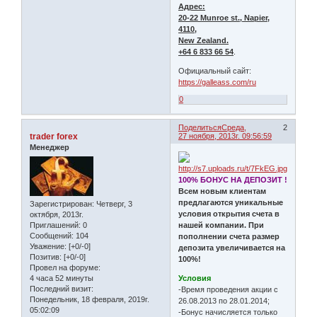
Адрес:
20-22 Munroe st., Napier,
4110,
New Zealand.
+64 6 833 66 54
.
Официальный сайт:
https://galleass.com/ru
0
Поделиться
Среда,
2
trader forex
27 ноября, 2013г. 09:56:59
Менеджер
100% БОНУС НА ДЕПОЗИТ !
Всем новым клиентам
предлагаются уникальные
Зарегистрирован
: Четверг, 3
условия открытия счета в
октября, 2013г.
Приглашений:
0
нашей компании. При
Сообщений:
104
пополнении счета размер
Уважение:
[+0/-0]
депозита увеличивается на
Позитив:
[+0/-0]
100%!
Провел на форуме:
4 часа 52 минуты
Условия
Последний визит:
-Время проведения акции с
Понедельник, 18 февраля, 2019г.
26.08.2013 по 28.01.2014;
05:02:09
-Бонус начисляется только