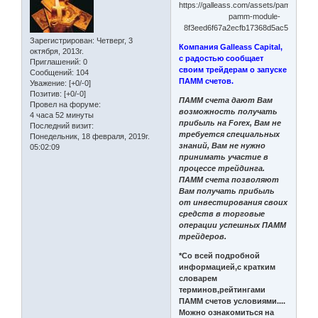
Зарегистрирован
: Четверг, 3
Компания Galleass Capital,
октября, 2013г.
с радостью сообщает
Приглашений:
0
своим трейдерам о запуске
Сообщений:
104
ПАММ счетов.
Уважение:
[+0/-0]
Позитив:
[+0/-0]
ПАММ счета дают Вам
Провел на форуме:
возможность получать
4 часа 52 минуты
прибыль на Forex, Вам не
Последний визит:
требуется специальных
Понедельник, 18 февраля, 2019г.
знаний, Вам не нужно
05:02:09
принимать участие в
процессе трейдинга.
ПАММ счета позволяют
Вам получать прибыль
от инвестирования своих
средств в торговые
операции успешных ПАММ
трейдеров.
*Со всей подробной
информацией,с кратким
словарем
терминов,рейтингами
ПАММ счетов условиями....
Можно ознакомиться на