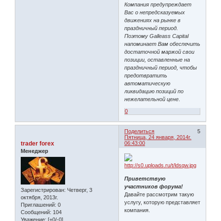
Компания предупреждает
Вас о непредсказуемых
движениях на рынке в
праздничный период.
Поэтому Galleass Capital
напоминает Вам обеспечить
достаточной маржой свои
позиции, оставленные на
праздничный период, чтобы
предотвратить
автоматическую
ликвидацию позиций по
нежелательной цене
.
0
Поделиться
5
Пятница, 24 января, 2014г.
trader forex
06:43:00
Менеджер
Приветствую
участников форума!
Зарегистрирован
: Четверг, 3
Давайте рассмотрим такую
октября, 2013г.
услугу, которую представляет
Приглашений:
0
компания.
Сообщений:
104
Уважение:
[+0/-0]