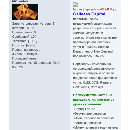
Менеджер
Galleass Capital
является членом
независимой организации
Зарегистрирован
: Четверг, 3
октября, 2013г.
разрешения споров
Financial
Приглашений:
0
Service Complaints
и
Сообщений:
104
зарегистрирована в качестве
Уважение:
[+0/-0]
провайдера финансовых
Позитив:
[+0/-0]
услуг в Financial Service
Провел на форуме:
Department of New Zealand
4 часа 52 минуты
под номером 234685
Последний визит:
Понедельник, 18 февраля, 2019г.
Партнерами компании на
05:02:09
сегодняшний день являются
мировые лидеры в области
предоставления финансовых
услуг:
CMS, LCG, Reuters,
Dow Jones, Barclays.
Преимущества, которые
выгодно отличают нас от
других компаний:
-Спреды от 0.3
-Отсутствие реквотов
-Моментальное исполнение
торговых приказов
-Моментальный ввод и вывод