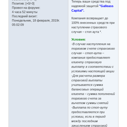
Теперь ваши средства под
Позитив:
[+0/-0]
надежной защитой
"Galleass
Провел на форуме:
Capital".
4 часа 52 минуты
Последний визит:
Компания возвращает до
Понедельник, 18 февраля, 2019г.
100% внесенных средств при
05:02:09
наступлении страхового
случая – стоп аута *.
Условия:
-В случае наступления на
торговом счете страхового
случая – стоп-аута –
компания предоставляет
клиенту страховую
выплату в соответствии с
условиями настоящей акции
-Для расчета размера
страховой выплаты
учитывается сумма
балансовых операций
клиента – сумма пополнений
торгового счета за
вычетом суммы снятий
-Выплата по стоп-ауту
предоставляется при
условии, если в период
между последним
зачислением страховой