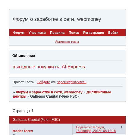
Форум о заработке в сети, webmoney
Форум
Участники
Правила
Поиск
Регистрация
Войти
Активные темы
Объявление
выгодные покупки на AliExpress
Привет, Гость!
Войдите
или
зарегистрируйтесь
.
»
Форум о заработке в сети, webmoney
»
Диллинговые
центры
»
Galleass Capital (Член FSC)
Страница:
1
Galleass Capital (Член FSC)
Поделиться
Среда,
1
trader forex
13 ноября, 2013г. 08:12:18