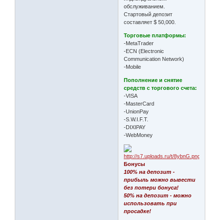
обслуживанием.
Стартовый депозит
составляет $ 50,000.
Торговые платформы:
-MetaTrader
-ECN (Electronic
Communication Network)
-Mobile
Пополнение и снятие
средств с торгового счета:
-VISA
-MasterCard
-UnionPay
-S.W.I.F.T.
-DIXIPAY
-WebMoney
Бонусы
100% на депозит -
прибыль можно вывести
без потери бонуса!
50% на депозит - можно
использовать при
просадке!