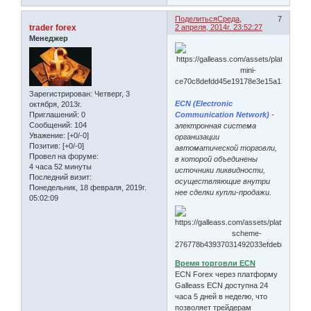
Поделиться
Среда,
7
trader forex
2 апреля, 2014г. 23:52:27
Менеджер
Зарегистрирован
: Четверг, 3
ECN (Electronic
октября, 2013г.
Приглашений:
0
Communication Network)
-
Сообщений:
104
электронная система
Уважение:
[+0/-0]
организации
Позитив:
[+0/-0]
автоматической торговли,
Провел на форуме:
в которой объединены
4 часа 52 минуты
источники ликвидности,
Последний визит:
осуществляющие внутри
Понедельник, 18 февраля, 2019г.
нее сделки купли-продажи.
05:02:09
Время торговли ECN
ECN Forex через платформу
Galleass ECN доступна 24
часа 5 дней в неделю, что
позволяет трейдерам