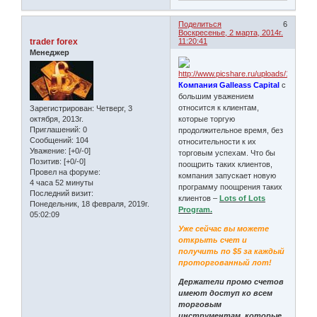
Поделиться
6
Воскресенье, 2 марта, 2014г.
trader forex
11:20:41
Менеджер
Компания Galleass Capital
с
большим уважением
относится к клиентам,
Зарегистрирован
: Четверг, 3
которые торгую
октября, 2013г.
Приглашений:
0
продолжительное время, без
Сообщений:
104
относительности к их
Уважение:
[+0/-0]
торговым успехам. Что бы
Позитив:
[+0/-0]
поощрить таких клиентов,
Провел на форуме:
компания запускает новую
4 часа 52 минуты
программу поощрения таких
Последний визит:
клиентов –
Lots of Lots
Понедельник, 18 февраля, 2019г.
Program.
05:02:09
Уже сейчас вы можете
открыть счет и
получить по $5 за каждый
проторгованный лот!
Держатели промо счетов
имеют доступ ко всем
торговым
инструментам, которые