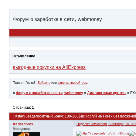
Форум о заработке в сети, webmoney
Объявление
выгодные покупки на AliExpress
Привет, Гость!
Войдите
или
зарегистрируйтесь
.
»
Форум о заработке в сети, webmoney
»
Диллинговые центры
»
FXs
Страница:
1
FXstart(бездепозитный бонус 100-200$)!!! Торгуй на Forex без вложени
trader forex
Поделиться
Четверг, 3 октября, 2013г.
Менеджер