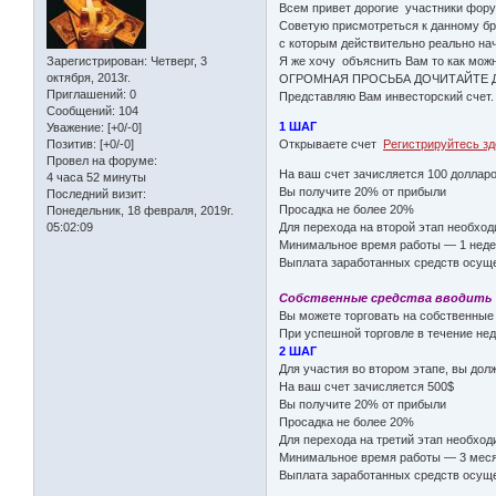
Всем привет дорогие участники фору
Советую присмотреться к данному бро
с которым действительно реально на
Я же хочу объяснить Вам то как можн
Зарегистрирован
: Четверг, 3
октября, 2013г.
ОГРОМНАЯ ПРОСЬБА ДОЧИТАЙТЕ ДО
Приглашений:
0
Представляю Вам инвесторский счет.
Сообщений:
104
1 ШАГ
Уважение:
[+0/-0]
Открываете счет
Регистрируйтесь з
Позитив:
[+0/-0]
Провел на форуме:
На ваш счет зачисляется 100 доллар
4 часа 52 минуты
Вы получите 20% от прибыли
Последний визит:
Просадка не более 20%
Понедельник, 18 февраля, 2019г.
Для перехода на второй этап необход
05:02:09
Минимальное время работы — 1 нед
Выплата заработанных средств осуще
Собственные средства вводить 
Вы можете торговать на собственные
При успешной торговле в течение нед
2 ШАГ
Для участия во втором этапе, вы дол
На ваш счет зачисляется 500$
Вы получите 20% от прибыли
Просадка не более 20%
Для перехода на третий этап необход
Минимальное время работы — 3 мес
Выплата заработанных средств осуще