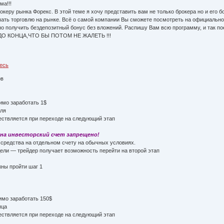
ма!!!
керу рынка Форекс. В этой теме я хочу представить вам не только брокера но и его б
чать торговлю на рынке. Всё о самой компании Вы сможете посмотреть на официально
о получить бездепозитный бонус без вложений. Распишу Вам всю программу, и так пое
 КОНЦА,ЧТО БЫ ПОТОМ НЕ ЖАЛЕТЬ !!!
десь
ов
имо заработать 1$
еля
ствляется при переходе на следующий этап
на инвесторский счет запрещено!
 средства на отдельном счету на обычных условиях.
ели — трейдер получает возможность перейти на второй этап
жны пройти шаг 1
имо заработать 150$
яца
ствляется при переходе на следующий этап