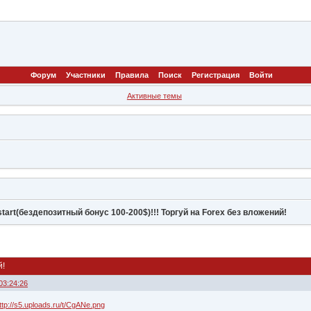
Форум
Участники
Правила
Поиск
Регистрация
Войти
Активные темы
tart(бездепозитный бонус 100-200$)!!! Торгуй на Forex без вложений!
й!
 03:24:26