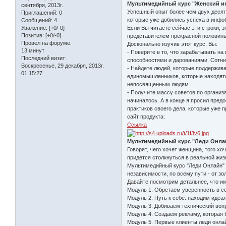
Мультимедийный курс "Женский ин
сентября, 2013г.
Успешный опыт более чем двух десят
Приглашений:
0
которые уже добились успеха в инфо
Сообщений:
4
Если Вы читаете сейчас эти строки, 
Уважение:
[+0/-0]
Позитив:
[+0/-0]
представителем прекрасной половины
Провел на форуме:
Досконально изучив этот курс, Вы:
13 минут
- Поверите в то, что зарабатывать н
Последний визит:
способностями и дарованиями. Сотни т
Воскресенье, 29 декабря, 2013г.
- Найдете людей, которые поддержива
01:15:27
единомышленников, которые находятся
непосвященным людям.
- Получите массу советов по органи
начиналось. А в конце я просил пред
практиков своего дела, которые уже п
сайт продукта:
Ссылка
Мультимедийный курс "Леди Онла
Говорят, чего хочет женщина, того х
придется столкнуться в реальной жизн
Мультимедийный курс "Леди Онлайн" 
независимости, по всему пути - от з
Давайте посмотрим детальнее, что им
Модуль 1. Обретаем уверенность в с
Модуль 2. Путь к себе: находим идеа
Модуль 3. Добиваем технический вопр
Модуль 4. Создаем рекламу, которая 
Модуль 5. Первые клиенты леди онла