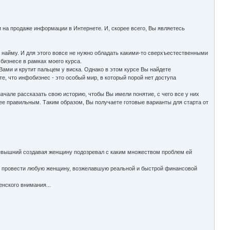
и на продаже информации в Интернете. И, скорее всего, Вы являетесь
по найму. И для этого вовсе не нужно обладать какими-то сверхъестественными
 бизнесе в рамках моего курса.
ами и крутит пальцем у виска. Однако в этом курсе Вы найдете
е, что инфобизнес - это особый мир, в который порой нет доступа
чале рассказать свою историю, чтобы Вы имели понятие, с чего все у них
лее правильным. Таким образом, Вы получаете готовые варианты для старта от
 всевышний создавая женщину подозревал с каким множеством проблем ей
ом провести любую женщину, возжелавшую реальной и быстрой финансовой
нского внимания...