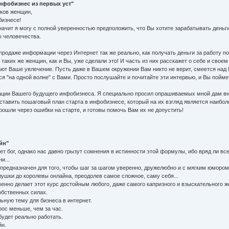
фобизнес из первых уст"
ков женщин,
бизнесе!
значит я могу с полной уверенностью предположить, что Вы хотите зарабатывать деньг
 человечества.
а продаже информации через Интернет так же реально, как получать деньги за работу 
аких же женщин, как и Вы, уже сделали это! И часть из них расскажет о себе и своем
ют Ваше увлечение. Пусть даже в Вашем окружении Вам никто не верит, смеется над В
 "на одной волне" с Вами. Просто послушайте и почитайте эти интервью, и Вы поймет
зации Вашего будущего инфобизнеса. Я специально просил опрашиваемых мной дам вна
оставить пошаговый план старта в инфобизнесе, который на их взгляд является наибо
рошли через ошибки на старте, и готовы помочь Вам их не допустить!
йн"
очет бог, однако нас давно грызут сомнения в истинности этой формулы, ибо вряд ли
и...
предназначен для того, чтобы шаг за шагом уверенно, дружелюбно и с мягким юмор
олушки до королевы онлайна, преодолев самое сложное, саму себя...
енно делает этот курс достойным любого, даже самого капризного и взыскательного же
обственных силах.
льную тему для бизнеса в интернет.
ос меньше, чем за час.
будет реально работать.
йн.