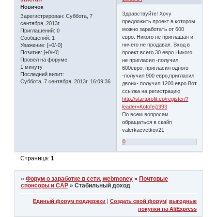
Новичок
Здравствуйте! Хочу
Зарегистрирован
: Суббота, 7
предложить проект в котором
сентября, 2013г.
можно заработать от 600
Приглашений:
0
евро. Никого не приглашая и
Сообщений:
1
ничего не продавая. Вход в
Уважение:
[+0/-0]
проект всего 30 евро.Никого
Позитив:
[+0/-0]
Провел на форуме:
не пригласил -получил
1 минуту
600евро, пригласил одного
Последний визит:
-получил 900 евро,пригласил
Суббота, 7 сентября, 2013г. 16:09:36
двоих- получил 1200 евро.Вот
ссылка на регистрацию
http://startprofit.co/register/?
leader=Kotofej1993
По всем вопросам
обращаться в скайп
valerkacvetkov21
0
Страница:
1
»
Форум о заработке в сети, webmoney
»
Почтовые
спонсоры и САР
»
Стабильный доход
Единый форум поддержки
|
Создать свой форум
|
выгодные
покупки на AliExpress