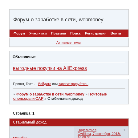
Форум о заработке в сети, webmoney
Форум
Участники
Правила
Поиск
Регистрация
Войти
Активные темы
Объявление
выгодные покупки на AliExpress
Привет, Гость!
Войдите
или
зарегистрируйтесь
.
»
Форум о заработке в сети, webmoney
»
Почтовые
спонсоры и САР
»
Стабильный доход
Страница:
1
Стабильный доход
Поделиться
1
Суббота, 7 сентября, 2013г.
smertin
16:09:34