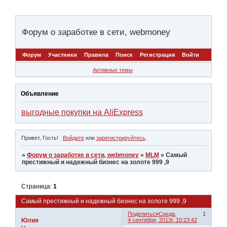
Форум о заработке в сети, webmoney
Форум
Участники
Правила
Поиск
Регистрация
Войти
Активные темы
Объявление
выгодные покупки на AliExpress
Привет, Гость!
Войдите
или
зарегистрируйтесь
.
»
Форум о заработке в сети, webmoney
»
MLM
»
Самый
престижный и надежный бизнес на золоте 999 ,9
Страница:
1
Самый престижный и надежный бизнес на золоте 999 ,9
Поделиться
Среда,
1
Юлия
4 сентября, 2013г. 10:23:42