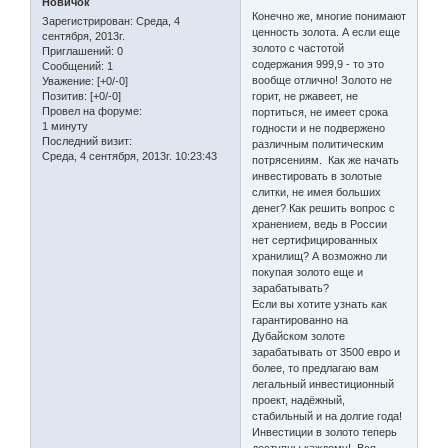
Новичок
Конечно же, многие понимают
Зарегистрирован
: Среда, 4
ценность золота. А если еще
сентября, 2013г.
золото с частотой
Приглашений:
0
содержания 999,9 - то это
Сообщений:
1
вообще отлично! Золото не
Уважение:
[+0/-0]
горит, не ржавеет, не
Позитив:
[+0/-0]
Провел на форуме:
портиться, не имеет срока
1 минуту
годности и не подвержено
Последний визит:
различным политическим
Среда, 4 сентября, 2013г. 10:23:43
потрясениям. Как же начать
инвестировать в золотые
слитки, не имея больших
денег? Как решить вопрос с
хранением, ведь в России
нет сертифицированных
хранилищ? А возможно ли
покупая золото еще и
зарабатывать?
Если вы хотите узнать как
гарантированно на
Дубайском золоте
зарабатывать от 3500 евро и
более, то предлагаю вам
легальный инвестиционный
проект, надёжный,
стабильный и на долгие года!
Инвестиции в золото теперь
доступны каждому! Вся