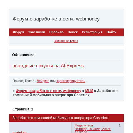
Форум о заработке в сети, webmoney
Форум
Участники
Правила
Поиск
Регистрация
Войти
Активные темы
Объявление
выгодные покупки на AliExpress
Привет, Гость!
Войдите
или
зарегистрируйтесь
.
»
Форум о заработке в сети, webmoney
»
MLM
»
Заработок с
компанией мобильного оператора Casertex
Страница:
1
Заработок с компанией мобильного оператора Casertex
Поделиться
1
Четверг, 18 июля, 2013г.
motofan
18:57:53