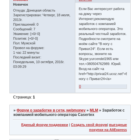
Новичок
Если Вас интересует работа
Откуда:
Донецкая область
на дому через
Зарегистрирован
: Четверг, 18 июля,
Интернет,рекомендую
2013г.
заработок с компанией
Приглашений:
0
мобильного оператора. Это
Сообщений:
7
реальный честный заработок.
Уважение:
[+0/-0]
Позитив:
[+0/-0]
Подробности смотрите на
Пол:
Мужской
моём сайте "В ногу с
Провел на форуме:
Приват24". Если есть
1 час 22 минуты
вопросы, звоните на
Последний визит:
Skype:yurcendel1965 или
Понедельник, 10 октября, 2016г.
тел.+380504762989. Юрий.
03:09:29
Вход на сайт:<a
href="http://privat24.ucoz.net">В
ногу с Приват24</a>
0
Страница:
1
»
Форум о заработке в сети, webmoney
»
MLM
»
Заработок с
компанией мобильного оператора Casertex
Единый форум поддержки
|
Создать свой форум
|
выгодные
покупки на AliExpress