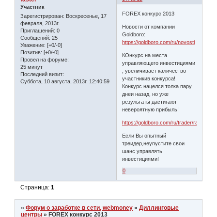
Участник
FOREX конкурс 2013
Зарегистрирован
: Воскресенье, 17
февраля, 2013г.
Новости от компании
Приглашений:
0
Goldboro:
Сообщений:
25
https://goldboro.com/ru/novosti
Уважение:
[+0/-0]
Позитив:
[+0/-0]
КОнкурс на места
Провел на форуме:
управляющего инвестициями
25 минут
, увеличивает каличество
Последний визит:
участникив конкурса!
Суббота, 10 августа, 2013г. 12:40:59
Конкурс нацелся толка пару
днеи назад, но уже
результаты дастигают
невероятную прибыль!
https://goldboro.com/ru/trader/rating/ko
Если Вы опытный
треидер,неупустите свои
шанс управлять
инвестициями!
0
Страница:
1
»
Форум о заработке в сети, webmoney
»
Диллинговые
центры
»
FOREX конкурс 2013