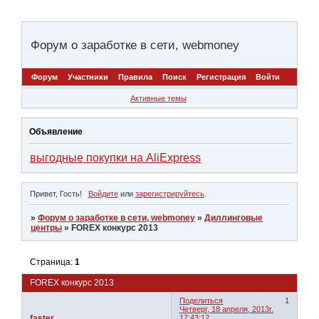
Форум о заработке в сети, webmoney
Форум
Участники
Правила
Поиск
Регистрация
Войти
Активные темы
Объявление
выгодные покупки на AliExpress
Привет, Гость!
Войдите
или
зарегистрируйтесь
.
»
Форум о заработке в сети, webmoney
»
Диллинговые
центры
»
FOREX конкурс 2013
Страница:
1
FOREX конкурс 2013
Поделиться
1
Четверг, 18 апреля, 2013г.
faster
17:43:12