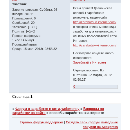
Участник
Всем привет! Давно искал
Зарегистрирован
: Суббота, 26
способы заработка в
января, 2013г.
интернете, нашел сайт
Приглашений:
0
http://zarabotai-v-internet.com/
Сообщений:
20
в котором описаны все виды
Уважение:
[+0/-0]
заработка для начинающих и
Позитив:
[+0/-0]
Провел на форуме:
опытных пользователей сети
1 час 14 минут
Интернет.
Последний визит:
http://zarabotai-v-internet.com/
Среда, 15 мая, 2013г. 23:53:32
Посмотрите найдете много
интересного.
Заработай в Интернет
Отредактировано flor
(Пятница, 22 марта, 2013г.
02:50:25)
0
Страница:
1
»
Форум о заработке в сети, webmoney
»
Вопросы по
заработку на сайте
»
способы заработка в интернете
Единый форум поддержки
|
Создать свой форум
|
выгодные
покупки на AliExpress