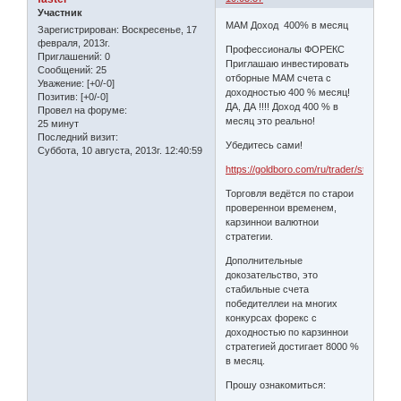
Участник
МАМ Доход 400% в месяц
Зарегистрирован
: Воскресенье, 17
февраля, 2013г.
Профессионалы ФОРЕКС
Приглашений:
0
Приглашаю инвестировать
Сообщений:
25
отборные МАМ счета с
Уважение:
[+0/-0]
доходностью 400 % месяц!
Позитив:
[+0/-0]
ДА, ДА !!!! Доход 400 % в
Провел на форуме:
месяц это реально!
25 минут
Последний визит:
Убедитесь сами!
Суббота, 10 августа, 2013г. 12:40:59
https://goldboro.com/ru/trader/statisti
Торговля ведётся по старои
провереннои временем,
карзиннои валютнои
стратегии.
Дополнительные
докозательство, это
стабильные счета
победителлеи на многих
конкурсах форекс с
доходностью по карзиннои
стратегией достигает 8000 %
в месяц.
Прошу ознакомиться: