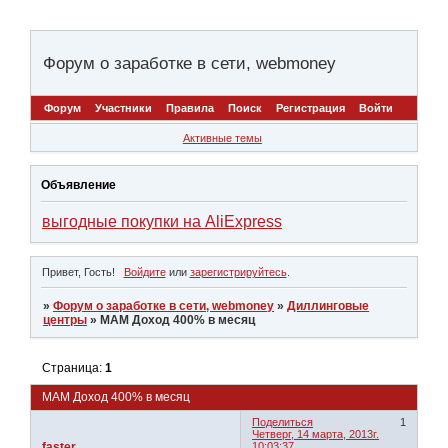
Форум о заработке в сети, webmoney
Форум
Участники
Правила
Поиск
Регистрация
Войти
Активные темы
Объявление
выгодные покупки на AliExpress
Привет, Гость!
Войдите
или
зарегистрируйтесь
.
»
Форум о заработке в сети, webmoney
»
Диллинговые
центры
»
МАМ Доход 400% в месяц
Страница:
1
МАМ Доход 400% в месяц
Поделиться
1
Четверг, 14 марта, 2013г.
faster
10:03:37