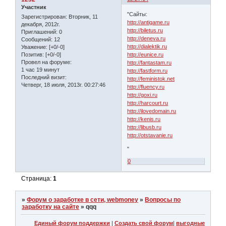
Участник
"Сайты:
Зарегистрирован
: Вторник, 11
http://antigame.ru
декабря, 2012г.
http://biletus.ru
Приглашений:
0
http://deneva.ru
Сообщений:
12
http://dialektik.ru
Уважение:
[+0/-0]
http://eunice.ru
Позитив:
[+0/-0]
Провел на форуме:
http://fantastam.ru
1 час 19 минут
http://fastform.ru
Последний визит:
http://feministok.net
Четверг, 18 июля, 2013г. 00:27:46
http://fluency.ru
http://goxi.ru
http://harcourt.ru
http://ilovedomain.ru
http://kenis.ru
http://libusb.ru
http://otstavanie.ru
"
0
Страница:
1
»
Форум о заработке в сети, webmoney
»
Вопросы по
заработку на сайте
»
qqq
Единый форум поддержки
|
Создать свой форум
|
выгодные