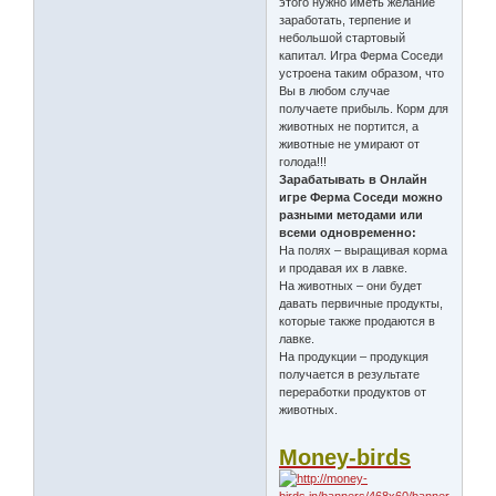
этого нужно иметь желание
заработать, терпение и
небольшой стартовый
капитал. Игра Ферма Соседи
устроена таким образом, что
Вы в любом случае
получаете прибыль. Корм для
животных не портится, а
животные не умирают от
голода!!!
Зарабатывать в Онлайн
игре Ферма Соседи можно
разными методами или
всеми одновременно:
На полях – выращивая корма
и продавая их в лавке.
На животных – они будет
давать первичные продукты,
которые также продаются в
лавке.
На продукции – продукция
получается в результате
переработки продуктов от
животных.
Money-birds