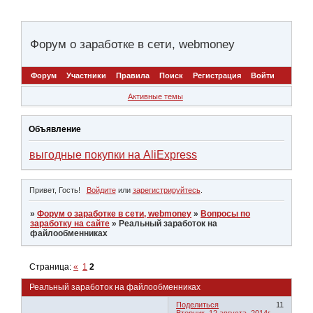
Форум о заработке в сети, webmoney
Форум
Участники
Правила
Поиск
Регистрация
Войти
Активные темы
Объявление
выгодные покупки на AliExpress
Привет, Гость!
Войдите
или
зарегистрируйтесь
.
»
Форум о заработке в сети, webmoney
»
Вопросы по
заработку на сайте
»
Реальный заработок на
файлообменниках
Страница:
«
1
2
Реальный заработок на файлообменниках
Поделиться
11