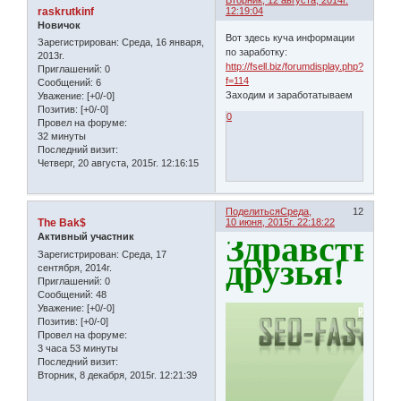
Вторник, 12 августа, 2014г.
raskrutkinf
12:19:04
Новичок
Вот здесь куча информации
Зарегистрирован
: Среда, 16 января,
по заработку:
2013г.
http://fsell.biz/forumdisplay.php?
Приглашений:
0
f=114
Сообщений:
6
Заходим и заработатываем
Уважение:
[+0/-0]
Позитив:
[+0/-0]
0
Провел на форуме:
32 минуты
Последний визит:
Четверг, 20 августа, 2015г. 12:16:15
Поделиться
Среда,
12
The Bak$
10 июня, 2015г. 22:18:22
Здравству
Активный участник
Зарегистрирован
: Среда, 17
друзья!
сентября, 2014г.
Приглашений:
0
Сообщений:
48
Уважение:
[+0/-0]
Позитив:
[+0/-0]
Провел на форуме:
3 часа 53 минуты
Последний визит:
Вторник, 8 декабря, 2015г. 12:21:39