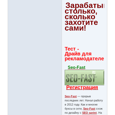
Зарабатыва
столько,
сколько
захотите
сами!
Тест -
Драйв для
рекламодателей
Seo-Fast
Регистрация
Seo-Fast
— прорыв
последних лет. Начал работу
в 2012 году. Как и многие
буксы в сети,
Seo-Fast
схож
по дизайну с
SEO sprint
. На