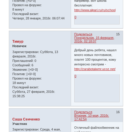
например. Вот школа
Позитив:
[+0/-0]
Провел на форуме:
бесплатная:
8 минут
http://www.alpari.ru/ru/school
Последний визит:
0
Четверг, 28 января, 2016г. 06:07:44
Поделиться
15
Понедельник, 15 февраля,
Тимур
2016г. 02:18:07
Новичок
Добрый день ребята, нашел
Зарегистрирован
: Суббота, 13
много новых почтовиков,
февраля, 2016г.
платят 100 процентов, кому
Приглашений:
0
интересно смотрим -
Сообщений:
6
http://zarabotaiwmr.ucoz.net/
Уважение:
[+0/-0]
Позитив:
[+0/-0]
0
Провел на форуме:
18 минут
Последний визит:
Суббота, 27 февраля, 2016г.
15:38:25
Поделиться
16
Вторник, 10 мая, 2016г.
Саша Сенченко
17:42:54
Участник
Отличный файлообменник на
Зарегистрирован
: Среда, 4 мая,