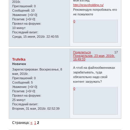
мой взгляд
2016г.
http://pravoholding.ru/
Приглашений:
0
Рекомендую попробовать его
Сообщений:
10
не пожалеете
Уважение:
[+0/-0]
Позитив:
[+0/-0]
0
Провел на форуме:
10 минут
Последний визит:
Среда, 15 июня, 2016г. 22:40:55
Поделиться
17
Понедельник, 23 мая, 2016г.
Trufelka
16:49:33
Новичок
А чтоб на файлообменниках
Зарегистрирован
: Воскресенье, 8
зарабатывать, туда
мая, 2016г.
обязательно надо свой
Приглашений:
0
контент загружать?
Сообщений:
5
Уважение:
[+0/-0]
0
Позитив:
[+0/-0]
Провел на форуме:
25 минут
Последний визит:
Вторник, 31 мая, 2016г. 02:52:39
Страница:
«
1
2