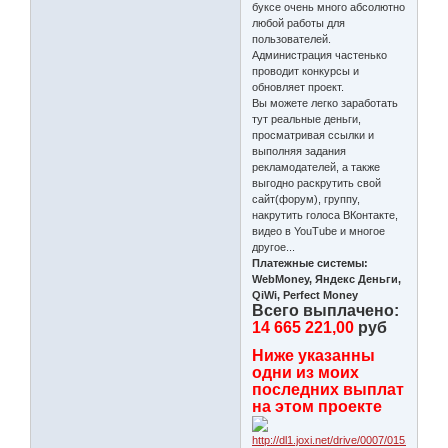
буксе очень много абсолютно
любой работы для
пользователей.
Администрация частенько
проводит конкурсы и
обновляет проект.
Вы можете легко заработать
тут реальные деньги,
просматривая ссылки и
выполняя задания
рекламодателей, а также
выгодно раскрутить свой
сайт(форум), группу,
накрутить голоса ВКонтакте,
видео в YouTube и многое
другое...
Платежные системы:
WebMoney, Яндекс Деньги,
QiWi, Perfect Money
Всего выплачено:
14 665 221,00
руб
Ниже указанны
одни из моих
последних выплат
на этом проекте