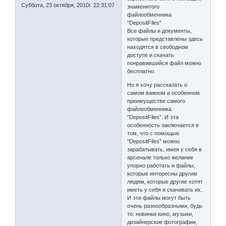
Суббота, 23 октября, 2010г. 22:31:07
знаменитого
файлообменника
"DepositFiles"
Все файлы и документы,
которые представлены здесь
находятся в свободном
доступе и скачать
понравившийся файл можно
бесплатно.
Но я хочу рассказать о
самом важном и особенном
преимуществе самого
файлообменника
"DepositFiles". И эта
особенность заключается в
том, что с помощью
"DepositFiles" можно
зарабатывать, имея у себя в
арсенале только желание
упорно работать и файлы,
которые интересны другим
людям, которые другие хотят
иметь у себя и скачивать их.
И эти файлы могут быть
очень разнообразными, будь
то: новинки кино, музыки,
дизайнерские фотографии,