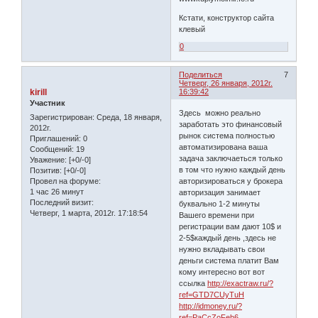
Кстати, конструктор сайта
клевый
0
Поделиться
7
Четверг, 26 января, 2012г.
kirill
16:39:42
Участник
Здесь можно реально
Зарегистрирован
: Среда, 18 января,
заработать это финансовый
2012г.
рынок система полностью
Приглашений:
0
автоматизирована ваша
Сообщений:
19
задача заключаеться только
Уважение:
[+0/-0]
в том что нужно каждый день
Позитив:
[+0/-0]
Провел на форуме:
авторизироваться у брокера
1 час 26 минут
авторизация занимает
Последний визит:
буквально 1-2 минуты
Четверг, 1 марта, 2012г. 17:18:54
Вашего времени при
регистрации вам дают 10$ и
2-5$каждый день ,здесь не
нужно вкладывать свои
деньги система платит Вам
кому интересно вот вот
ссылка
http://exactraw.ru/?
ref=GTD7CUyTuH
http://idmoney.ru/?
ref=PaCcZoFeh6