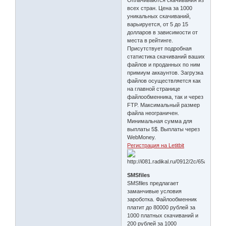
всех стран. Цена за 1000
уникальных скачиваний,
варьируется, от 5 до 15
долларов в зависимости от
места в рейтинге.
Присутствует подробная
статистика скачиваний ваших
файлов и проданных по ним
примиум аккаунтов. Загрузка
файлов осуществляется как
на главной странице
файлообменника, так и через
FTP. Максимальный размер
файла неограничен.
Минимальная сумма для
выплаты 5$. Выплаты через
WebMoney.
Регистрация на Letitbit
SMSfiles
SMSfiles предлагает
заманчивые условия
зароботка. Файлообменник
платит до 80000 рублей за
1000 платных скачиваний и
200 рублей за 1000