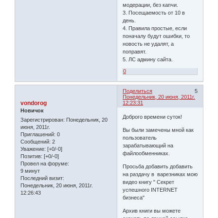
модерации, без капчи.
3. Посещаемость от 10 в
день.
4. Правила простые, если
поначалу будут ошибки, то
новость не удалят, а
поправят.
5. ЛС админу сайта.
0
Поделиться
5
Понедельник, 20 июня, 2011г.
vondorog
12:23:31
Новичок
Доброго времени суток!
Зарегистрирован
: Понедельник, 20
июня, 2011г.
Вы были замечены мной как
Приглашений:
0
пользователь
Сообщений:
2
зарабатывающий на
Уважение:
[+0/-0]
файлообменниках.
Позитив:
[+0/-0]
Провел на форуме:
Просьба добавить добавить
9 минут
на раздачу в варезниках мою
Последний визит:
видео книгу " Секрет
Понедельник, 20 июня, 2011г.
успешного INTERNET
12:26:43
бизнеса"
Архив книги вы можете