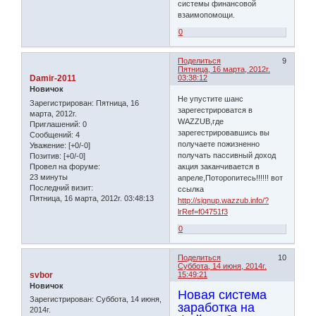
системы финансовой
взаимопомощи.
0
Поделиться
9
Пятница, 16 марта, 2012г.
Damir-2011
03:38:12
Новичок
Не упустите шанс
Зарегистрирован
: Пятница, 16
зарегестрироватся в
марта, 2012г.
WAZZUB,где
Приглашений:
0
зарегестрировавшись вы
Сообщений:
4
получаете пожизненно
Уважение:
[+0/-0]
получать пассивный доход
Позитив:
[+0/-0]
Провел на форуме:
акция заканчивается в
23 минуты
апреле,Поторопитесь!!!!!! вот
Последний визит:
ссылка
Пятница, 16 марта, 2012г. 03:48:13
http://signup.wazzub.info/?
lrRef=f04751f3
0
Поделиться
10
Суббота, 14 июня, 2014г.
svbor
15:49:21
Новичок
Новая система
Зарегистрирован
: Суббота, 14 июня,
заработка на
2014г.