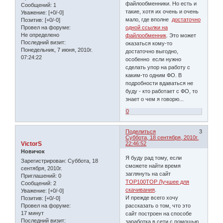
файлообменники. Но есть и
Сообщений:
1
такие, хотя их очень и очень
Уважение:
[+0/-0]
мало, где вполне
достаточно
Позитив:
[+0/-0]
Провел на форуме:
одной ссылки на
Не определено
файлообменник
. Это может
Последний визит:
оказаться кому-то
Понедельник, 7 июня, 2010г.
достаточно выгодно,
07:24:22
особенно если нужно
сделать упор на работу с
каким-то одним ФО. В
подробности вдаваться не
буду - кто работает с ФО, то
знает о чем я говорю...
0
Поделиться
3
Суббота, 18 сентября, 2010г.
VictorS
22:46:52
Новичок
Я буду рад тому, если
Зарегистрирован
: Суббота, 18
сможете найти время
сентября, 2010г.
заглянуть на сайт
Приглашений:
0
TOP100TOP Лучшее для
Сообщений:
2
скачивания
.
Уважение:
[+0/-0]
И прежде всего хочу
Позитив:
[+0/-0]
Провел на форуме:
рассказать о том, что это
17 минут
сайт построен на способе
Последний визит:
заработка в сети с помощью