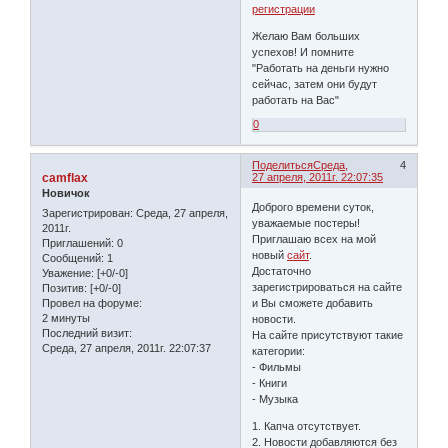
регистрации
Желаю Вам больших
успехов! И помните
"Работать на деньги нужно
сейчас, затем они будут
работать на Вас"
0
Поделиться
Среда,
4
camflax
27 апреля, 2011г. 22:07:35
Новичок
Доброго времени суток,
Зарегистрирован
: Среда, 27 апреля,
уважаемые постеры!
2011г.
Приглашаю всех на мой
Приглашений:
0
новый
сайт
.
Сообщений:
1
Достаточно
Уважение:
[+0/-0]
зарегистрироваться на сайте
Позитив:
[+0/-0]
Провел на форуме:
и Вы сможете добавить
2 минуты
новости.
Последний визит:
На сайте присутствуют такие
Среда, 27 апреля, 2011г. 22:07:37
категории:
- Фильмы
- Книги
- Музыка
1. Капча отсутствует.
2. Новости добавляются без