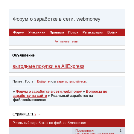
Форум о заработке в сети, webmoney
Форум
Участники
Правила
Поиск
Регистрация
Войти
Активные темы
Объявление
выгодные покупки на AliExpress
Привет, Гость!
Войдите
или
зарегистрируйтесь
.
»
Форум о заработке в сети, webmoney
»
Вопросы по
заработку на сайте
»
Реальный заработок на
файлообменниках
Страница:
1
2
»
Реальный заработок на файлообменниках
Поделиться
1