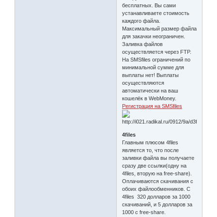
бесплатных. Вы сами
устанавливаете стоимость
каждого файла.
Максимальный размер файла
для закачки неограничен.
Заливка файлов
осуществляется через FTP.
На SMSfiles ограничений по
минимальной сумме для
выплаты нет! Выплаты
осуществляются
автоматически на ваш
кошелёк в WebMoney.
Регистрация на SMSfiles
4files
Главным плюсом 4files
является то, что после
заливки файла вы получаете
сразу две ссылки(одну на
4files, вторую на free-share).
Оплачиваются скачивания с
обоих файлообменников. С
4files 320 долларов за 1000
скачиваний, и 5 долларов за
1000 с free-share.