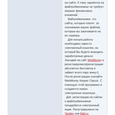
на сайте. К тому заработок на
файлообменниках не требует
никаких финансовых
вложений.
Файлообменники- это
сайты, которые платят за
скачивание ваших файлов,
которые вы закачиваете на
их сервера.
Для начала работы
необходимо завести
электронный кошелек, на
который Вы будете выводить
заработанные деньги.
Заходим на сайт
WebMoney
и
регистрируемся(регистрация
абсолютно бесплатна и
займет всего пару минут).
После регистрации скачайте
WebMoney Keeper Classic. С
помощью этой программы и
создаются новые
электронные кошельки.
Для регистрации на сайтах
и файлообменниках
понадобится электронный
ящик. Регистрируемся на
Yandex
или
Mail.ru
.