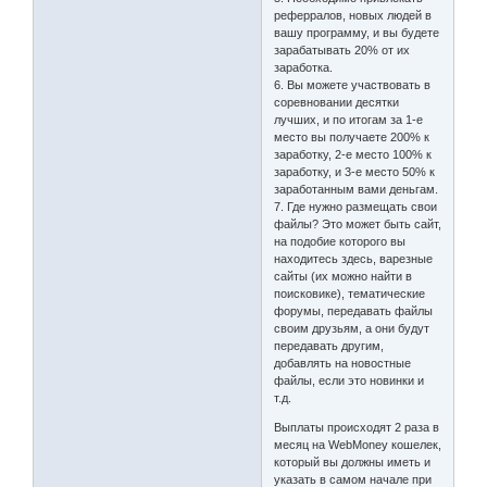
реферралов, новых людей в
вашу программу, и вы будете
зарабатывать 20% от их
заработка.
6. Вы можете участвовать в
соревновании десятки
лучших, и по итогам за 1-е
место вы получаете 200% к
заработку, 2-е место 100% к
заработку, и 3-е место 50% к
заработанным вами деньгам.
7. Где нужно размещать свои
файлы? Это может быть сайт,
на подобие которого вы
находитесь здесь, варезные
сайты (их можно найти в
поисковике), тематические
форумы, передавать файлы
своим друзьям, а они будут
передавать другим,
добавлять на новостные
файлы, если это новинки и
т.д.
Выплаты происходят 2 раза в
месяц на WebMoney кошелек,
который вы должны иметь и
указать в самом начале при