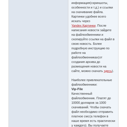
информация(скриншоты,
особенности и т.д.) и ссылки
на скачивание файла.
Картинки удобнее всего
искать через
Yandex.Картинки
. После
написания новости зайдите
на файлообменники и
скопируйте ссылки на файл в
свою новость. Более
подробную инструкцию по
работе на
файлообменниках(от
создания архива до
размещения новости на
сайте, можно скачать
здесь
).
Наиболее привлекательные
файлообменники:
Vip-File
Качественный
файлообменник. Платят до
10000 долларов за 1000
скачиваний. Чтобы скачать
файл необходимо отправить
платное смс(а телефон в
наше время есть практически
у каждого). Вы получаете