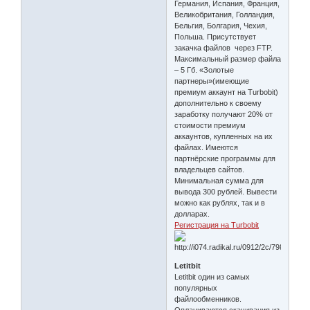
Германия, Испания, Франция,
Великобритания, Голландия,
Бельгия, Болгария, Чехия,
Польша. Присутствует
закачка файлов через FTP.
Максимальный размер файла
– 5 Гб. «Золотые
партнеры»(имеющие
премиум аккаунт на Turbobit)
дополнительно к своему
заработку получают 20% от
стоимости премиум
аккаунтов, купленных на их
файлах. Имеются
партнёрские программы для
владельцев сайтов.
Минимальная сумма для
вывода 300 рублей. Вывести
можно как рублях, так и в
долларах.
Регистрация на Turbobit
Letitbit
Letitbit один из самых
популярных
файлообменников.
Оплачиваются скачивания из