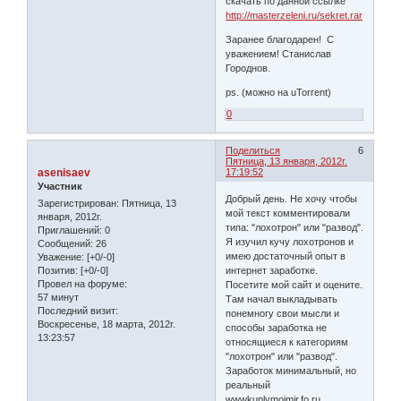
скачать по данной ссылке
http://masterzeleni.ru/sekret.rar
Заранее благодарен! С
уважением! Станислав
Городнов.
ps. (можно на uTorrent)
0
Поделиться
6
Пятница, 13 января, 2012г.
asenisaev
17:19:52
Участник
Добрый день. Не хочу чтобы
Зарегистрирован
: Пятница, 13
мой текст комментировали
января, 2012г.
типа: "лохотрон" или "развод".
Приглашений:
0
Я изучил кучу лохотронов и
Сообщений:
26
имею достаточный опыт в
Уважение:
[+0/-0]
интернет заработке.
Позитив:
[+0/-0]
Провел на форуме:
Посетите мой сайт и оцените.
57 минут
Там начал выкладывать
Последний визит:
понемногу свои мысли и
Воскресенье, 18 марта, 2012г.
способы заработка не
13:23:57
относящиеся к категориям
"лохотрон" или "развод".
Заработок минимальный, но
реальный
wwwkuplymoimir.fo.ru