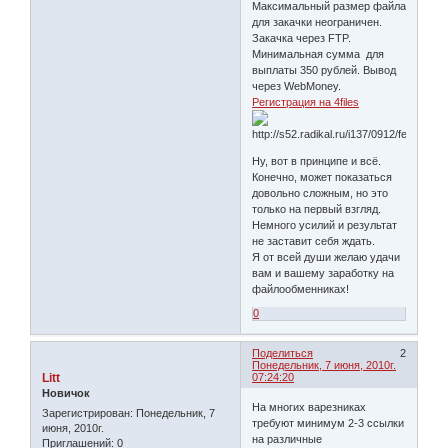
Максимальный размер файла
для закачки неограничен.
Закачка через FTP.
Минимальная сумма для
выплаты 350 рублей. Вывод
через WebMoney.
Регистрация на 4files
Ну, вот в принципе и всё.
Конечно, может показаться
довольно сложным, но это
только на первый взгляд.
Немного усилий и результат
не заставит себя ждать.
Я от всей души желаю удачи
вам и вашему заработку на
файлообменниках!
0
Поделиться
2
Понедельник, 7 июня, 2010г.
Litt
07:24:20
Новичок
На многих варезниках
Зарегистрирован
: Понедельник, 7
требуют минимум 2-3 ссылки
июня, 2010г.
на различные
Приглашений:
0