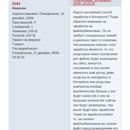
Понедельник, 14 декабря,
9284
2009г. 15:33:38
Новичок
Ищете несложный способ
Зарегистрирован
: Понедельник, 14
заработка в Интернете? Тогда
декабря, 2009г.
обратите внимание на
Приглашений:
0
заработок на
Сообщений:
1
файлообменниках. Он не
Уважение:
[+0/-0]
требует специальных знаний
Позитив:
[+0/-0]
Провел на форуме:
и довольно прост в освоении.
7 минут
Несомненным плюсом этого
Последний визит:
заработка является, то что
Понедельник, 21 декабря, 2009г.
когда ваша новость(описание
20:15:33
для файла) будет размещена
на сайте, начнутся
скачивания и она начнёт
приносить вам доход, даже
когда вы не находитесь в
Интернете или когда ваш
компьютер вообще
выключен(чем больше у вас
будет новостей и чем на
большем количестве сайтов
они будут размещены, тем
выше будет ваш заработок).
Также на заработок влияет
то, на сколько
файлообменников вы залили
файл перед размещением его