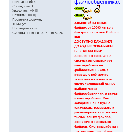
файлообменниках!
Приглашений:
0
Сообщений:
4
Уважение:
[+0/-0]
Позитив:
[+0/-0]
Провел на форуме:
Заработай на своих
11 минут
файлах от 1000$ легко и
Последний визит:
быстро с системой Golden-
Суббота, 14 июня, 2014г. 15:59:28
link
ДОСТУПНО КАЖДОМУ!
ДОХОД НЕ ОГРАНИЧЕН!
БЕЗ ВЛОЖЕНИЙ!
Абсолютно бесплатная
система автоматизирует
ваш заработок на
файлообменниках, с
помощью неё можно
значительно повысить
число скачиваний ваших
файлов через
файлообменники, а значит
и ваш заработок. Вам
совершенно не нужно
закачивать, размещать и
рекламировать сотни или
тысячи ваших файлов,
достаточно несколько
файлов. Система работает
так, что ваш файл будут