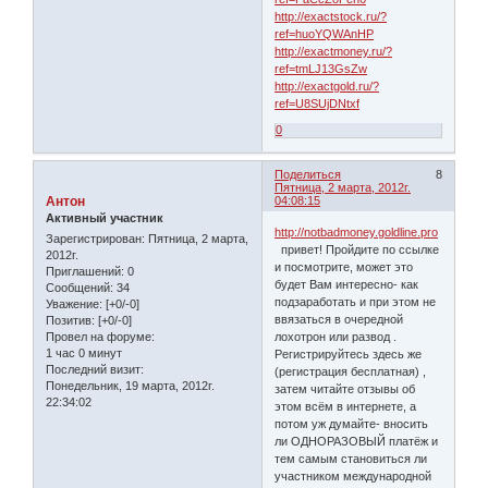
http://exactstock.ru/?
ref=huoYQWAnHP
http://exactmoney.ru/?
ref=tmLJ13GsZw
http://exactgold.ru/?
ref=U8SUjDNtxf
0
Поделиться
8
Пятница, 2 марта, 2012г.
Антон
04:08:15
Активный участник
http://notbadmoney.goldline.pro
Зарегистрирован
: Пятница, 2 марта,
привет! Пройдите по ссылке
2012г.
и посмотрите, может это
Приглашений:
0
будет Вам интересно- как
Сообщений:
34
подзаработать и при этом не
Уважение:
[+0/-0]
ввязаться в очередной
Позитив:
[+0/-0]
Провел на форуме:
лохотрон или развод .
1 час 0 минут
Регистрируйтесь здесь же
Последний визит:
(регистрация бесплатная) ,
Понедельник, 19 марта, 2012г.
затем читайте отзывы об
22:34:02
этом всём в интернете, а
потом уж думайте- вносить
ли ОДНОРАЗОВЫЙ платёж и
тем самым становиться ли
участником международной