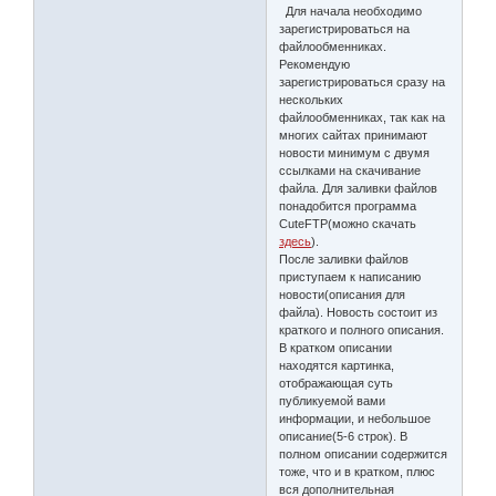
Для начала необходимо
зарегистрироваться на
файлообменниках.
Рекомендую
зарегистрироваться сразу на
нескольких
файлообменниках, так как на
многих сайтах принимают
новости минимум с двумя
ссылками на скачивание
файла. Для заливки файлов
понадобится программа
CuteFTP(можно скачать
здесь
).
После заливки файлов
приступаем к написанию
новости(описания для
файла). Новость состоит из
краткого и полного описания.
В кратком описании
находятся картинка,
отображающая суть
публикуемой вами
информации, и небольшое
описание(5-6 строк). В
полном описании содержится
тоже, что и в кратком, плюс
вся дополнительная