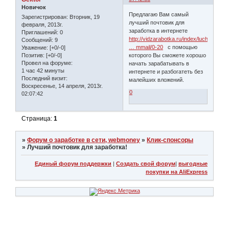
Новичок
Предлагаю Вам самый
Зарегистрирован
: Вторник, 19
лучший почтовик для
февраля, 2013г.
заработка в интернете
Приглашений:
0
http://vidzarabotka.ru/index/luchshij_p
Сообщений:
9
… mmail/0-20
с помощью
Уважение:
[+0/-0]
которого Вы сможете хорошо
Позитив:
[+0/-0]
Провел на форуме:
начать зарабатывать в
1 час 42 минуты
интернете и разбогатеть без
Последний визит:
малейших вложений.
Воскресенье, 14 апреля, 2013г.
0
02:07:42
Страница:
1
»
Форум о заработке в сети, webmoney
»
Клик-спонсоры
»
Лучший почтовик для заработка!
Единый форум поддержки
|
Создать свой форум
|
выгодные
покупки на AliExpress