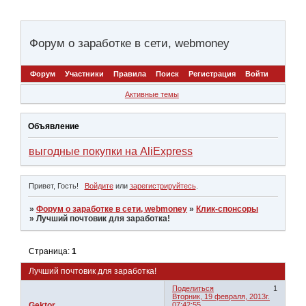
Форум о заработке в сети, webmoney
Форум
Участники
Правила
Поиск
Регистрация
Войти
Активные темы
Объявление
выгодные покупки на AliExpress
Привет, Гость!
Войдите
или
зарегистрируйтесь
.
»
Форум о заработке в сети, webmoney
»
Клик-спонсоры
»
Лучший почтовик для заработка!
Страница:
1
Лучший почтовик для заработка!
Поделиться
1
Вторник, 19 февраля, 2013г.
Gektor
07:42:55