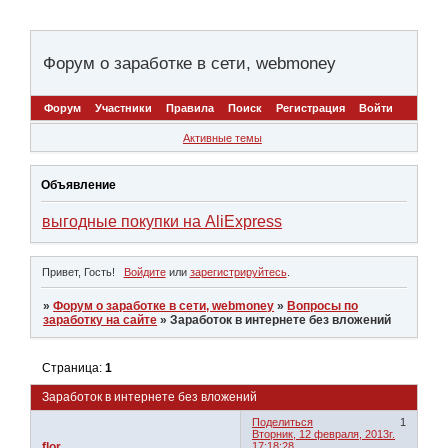
Форум о заработке в сети, webmoney
Форум
Участники
Правила
Поиск
Регистрация
Войти
Активные темы
Объявление
выгодные покупки на AliExpress
Привет, Гость!
Войдите
или
зарегистрируйтесь
.
»
Форум о заработке в сети, webmoney
»
Вопросы по
заработку на сайте
»
Заработок в интернете без вложений
Страница:
1
Заработок в интернете без вложений
Поделиться
1
Вторник, 12 февраля, 2013г.
flor
17:18:28