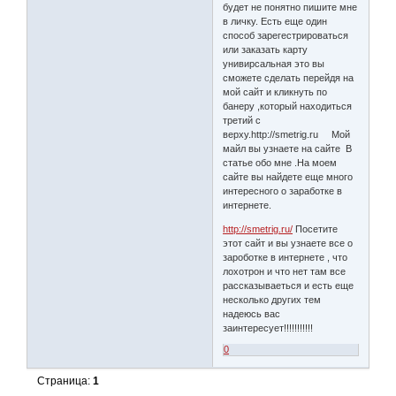
будет не понятно пишите мне
в личку. Есть еще один
способ зарегестрироваться
или заказать карту
унивирсальная это вы
сможете сделать перейдя на
мой сайт и кликнуть по
банеру ,который находиться
третий с
верху.http://smetrig.ru Мой
майл вы узнаете на сайте В
статье обо мне .На моем
сайте вы найдете еще много
интересного о заработке в
интернете.
http://smetrig.ru/
Посетите
этот сайт и вы узнаете все о
зароботке в интернете , что
лохотрон и что нет там все
рассказываеться и есть еще
несколько других тем
надеюсь вас
заинтересует!!!!!!!!!!!
0
Страница:
1