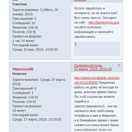
Участник
Хотите заработать в
Зарегистрирован
: Суббота, 26
интернете, но не знаете как?
января, 2013г.
Все очень просто: Заходите
Приглашений:
0
на сайт -
http://biznes4you.org/
Сообщений:
20
читайте полезную
Уважение:
[+0/-0]
информацию и начинайте
Позитив:
[+0/-0]
Провел на форуме:
зарабатывать.
1 час 14 минут
0
Последний визит:
Среда, 15 мая, 2013г. 23:53:32
Поделиться
Среда,
2
Vitasssss46
27 марта, 2013г. 23:01:09
Новичок
http://agent.privatbank.ru/registration/?
Зарегистрирован
: Среда, 27 марта,
ref=1012199430
Предлогаю
2013г.
работу на дому не выходя из
Приглашений:
0
дома ,агентом приват банка .
Сообщений:
2
По этой ссылки вы можете
Уважение:
[+0/-0]
перейти и
Позитив:
[+0/-0]
Провел на форуме:
зарегестрироваться , или же
10 минут
напишите мне свой номер
Последний визит:
телефона и имя и Фамилию ,
Среда, 27 марта, 2013г. 23:10:03
и в ближайшее время с вами
свяжеться консультант банка
и все объяснит, если что