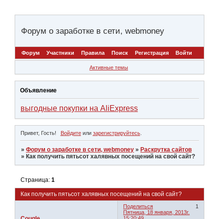
Форум о заработке в сети, webmoney
Форум
Участники
Правила
Поиск
Регистрация
Войти
Активные темы
Объявление
выгодные покупки на AliExpress
Привет, Гость!
Войдите
или
зарегистрируйтесь
.
»
Форум о заработке в сети, webmoney
»
Раскрутка сайтов
»
Как получить пятьсот халявных посещений на свой сайт?
Страница:
1
Как получить пятьсот халявных посещений на свой сайт?
Поделиться
1
Пятница, 18 января, 2013г.
Cougle
15:20:49