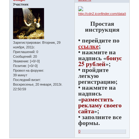
Участник
Простая
инструкция
• перейдите по
Зарегистрирован
: Вторник, 29
ссылке
;
ноября, 2011г.
• нажмите на
Приглашений:
0
надпись «
бонус
Сообщений:
20
25 рублей
»;
Уважение:
[+0/-0]
Позитив:
[+0/-0]
• пройдите
Провел на форуме:
легкую
39 минут
регистрацию;
Последний визит:
Воскресенье, 20 января, 2013г.
• нажмите на
22:50:59
надпись
«
разместить
рекламу своего
сайта
»;
• заполните все
формы.
0