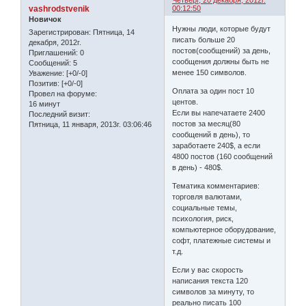
Четверг, 20 декабря, 2012г.
vashrodstvenik
00:12:50
Новичок
Нужны люди, которые будут
Зарегистрирован
: Пятница, 14
писать больше 20
декабря, 2012г.
постов(сообщений) за день,
Приглашений:
0
сообщения должны быть не
Сообщений:
5
менее 150 символов.
Уважение:
[+0/-0]
Позитив:
[+0/-0]
Оплата за один пост 10
Провел на форуме:
центов.
16 минут
Если вы напечатаете 2400
Последний визит:
постов за месяц(80
Пятница, 11 января, 2013г. 03:06:46
сообщений в день), то
заработаете 240$, а если
4800 постов (160 сообщений
в день) - 480$.
Тематика комментариев:
торговля валютами,
социальные темы,
психология, риск,
компьютерное оборудование,
софт, платежные системы и
т.д.
Если у вас скорость
написания текста 120
символов за минуту, то
реально писать 100