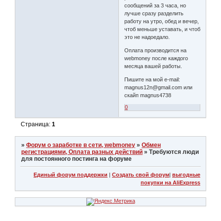
сообщений за 3 часа, но
лучше сразу разделить
работу на утро, обед и вечер,
чтоб меньше уставать, и чтоб
это не надоедало.
Оплата производится на
webmoney после каждого
месяца вашей работы.
Пишите на мой e-mail:
magnus12n@gmail.com или
скайп magnus4738
0
Страница:
1
»
Форум о заработке в сети, webmoney
»
Обмен
регистрациями, Оплата разных действий
»
Требуются люди
для постоянного постинга на форуме
Единый форум поддержки
|
Создать свой форум
|
выгодные
покупки на AliExpress