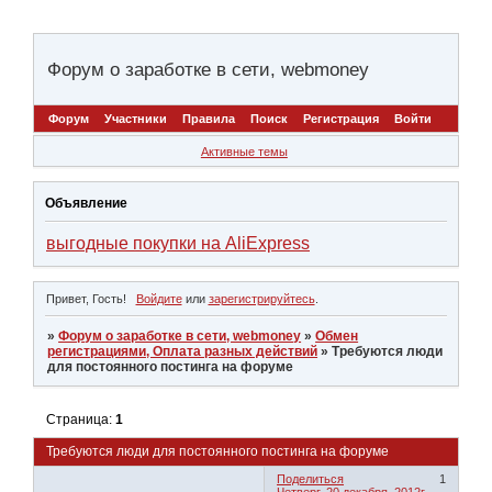
Форум о заработке в сети, webmoney
Форум
Участники
Правила
Поиск
Регистрация
Войти
Активные темы
Объявление
выгодные покупки на AliExpress
Привет, Гость!
Войдите
или
зарегистрируйтесь
.
»
Форум о заработке в сети, webmoney
»
Обмен
регистрациями, Оплата разных действий
»
Требуются люди
для постоянного постинга на форуме
Страница:
1
Требуются люди для постоянного постинга на форуме
Поделиться
1