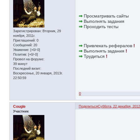
⇒
Просматривать сайты
⇒
Выполнять задания
⇒
Проходить тесты
Зарегистрирован
: Вторник, 29
ноября, 2011г.
Приглашений:
0
⇒
Привлекать рефералов
!
Сообщений:
20
Уважение:
[+0/-0]
⇒
Выполнять задания
!
Позитив:
[+0/-0]
⇒
Трудиться
!
Провел на форуме:
39 минут
Последний визит:
Воскресенье, 20 января, 2013г.
22:50:59
0
Cougle
Поделиться
Суббота, 22 декабря, 2012г
Участник