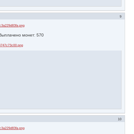
9
ыплачено монет: 570
10