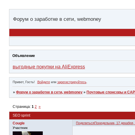
Форум о заработке в сети, webmoney
Объявление
выгодные покупки на AliExpress
Привет, Гость!
Войдите
или
зарегистрируйтесь
.
»
Форум о заработке в сети, webmoney
»
Почтовые спонсоры и СА
Страница:
1
2
»
SEO sprint
Cougle
Поделиться
Понедельник, 17 декабря, 
Участник