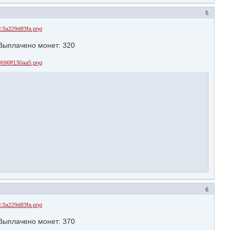
5
ыплачено монет: 320
6
ыплачено монет: 370