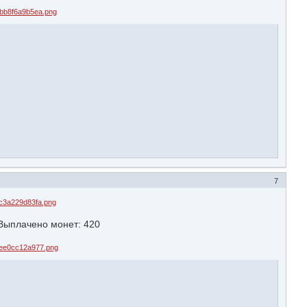
7
ыплачено монет: 420