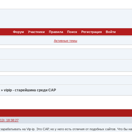
Форум
Участники
Правила
Поиск
Регистрация
Войти
Активные темы
Р
»
vipip - старейшина среди САР
12г. 18:38:27
зарабатывать на Vip-ip. Это САР, но у него есть отличия от подобных сайтов. Что бы 