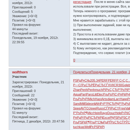
регистрация
После в меню сайта захо
ноября, 2012г.
использовали при регистрации. Все, 
Приглашений:
0
Теперь немного о программе: програ
Сообщений:
5
нужно контролировать, и подтверждать
Уважение:
[+0/-0]
Мне нравится зарабатывать с этой п
Позитив:
[+0/-0]
Провел на форуме:
1) При выполнении заданий, вам ни н
44 минуты
выполнение;
Последний визит:
2) Простота в использовании даже пр
Понедельник, 19 ноября, 2012г.
3) минималка всего 0,1$, выплаты на 
22:39:55
4) С выплатами не кидает, деньги за
5) Кому интересно, как рекламодател
Подтверждение, что сервис платит (
0
wolfthorn
Поделиться
Понедельник, 21 ноября, 2
Участник
РЅРµР»СЊ
205.34
PERF
PERF
Р С‹С‚С
Зарегистрирован
: Понедельник, 21
Р—СѓР±СЂ
РЁРµСЂСЃ
XVII
CR30
Gele
ноября, 2022г.
Zhan
Penh
Penh
much
РїРѕС‚СЂ
Р°РєРІР
Приглашений:
0
Aqua
Part
Paro
Litt
Elec
РљРѕРїС‹
Р¤РёР»
Сообщений:
22
РљРѕР»Рї
Mich
Hast
Arts
diam
Larr
Happ
Р
Уважение:
[+0/-0]
Sand
Mill
Side
onli
Afri
Р›Р°РІСЂ
РђР“РџРѕ
Позитив:
[+0/-0]
Провел на форуме:
Spee
AVTO
Jewe
Russ
СЃРїРµС†
Free
Val
51 минуту
Р”РѕР»Р¶
Micr
Hein
Raye
Douz
Hele
Р›Рё
Последний визит:
Р¤РµРґРµ
РїСЂРёРј
Exce
РђРЅРѕРЅ
С‚
Пятница, 2 декабря, 2022г. 20:47:56
РљРЅРёР¶
РљР°С‰Рµ
РҐРѕСЂСЃ
РЎС
tuchkas
Well
РєРЅРёРі