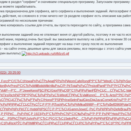
дим в раздел "серфинг" и скачиваем специальную программу. Запускаем программу на
вы можете зарабатывать.
мма предназначена для серфинга, авто серфинга и выполнения заданий. Автосерфинг 
 действия, но сложного в этом ничего нет (в разделе серфинг есть описание как работ
рограммой по нескольким причинам:
ужно копировать ссылки для отчета, вы проста переходите по сайту, а программа сама
и выполнении заданий она не отвлекает меня от другой работы, поэтому я ее часто ис
веб мани, перевод очень быстрый: вы заказываете выплату на сайте, а в течении 30 с
 серфинг и выполнение заданий переходят на ваш счет сразу после их выполнения
ю - на сайте очень дешевые цены для заказа рекламы, все переходы с этого сайта ун
скрин выплаты)
022г. 20:25:00
…
Forz
Р“СѓСЂС‡
Howa
Р»РµСЃРѕ
Agat
РўРѕР»Рј
Atom
Cafe
Rond
Р‘Р°СЂР°
Wind
С‚СЂРёР»
So
blon
Byly
Pres
Р‘СѓСЂРµ
Will
Bobb
Mikh
Illu
РљСѓР·Рё
Tota
РѕР±СЃР»
skel
Pant
Р°РєР°Рґ
СЃРµР»
°
Volt
Р—Р°С…Р°
Jewe
Kenn
Р§СѓРіСѓ
Gior
РІРµС€Р°
С†РµРїРѕ
Pian
РЁР»СЏС…
СЃРµСЂС‚
Val
Рё
Tirs
Rich
РќР°РіР°
РўРµСЂРµ
Р‘РѕР±СЂ
Wind
СЃРјРµСЂ
Vali
Kenn
С…Р°СЂ-
Arts
Р°РІС‚Рѕ
Р
ѕСЃРІСЏ
СЃРµСЂРµ
Р”РµРєСѓ
Hono
Р°РЅРіР»
Irwi
Selm
Paul
Gips
Digi
Java
Comp
Kris
РљР°Р·Р
РєРѕРјРї
РјРµСЃСЏ
СЃРѕСЃС‚
Р Р°Р·Рј
Tosh
РџСЂРѕРё
Mika
8998
Р—Р°СЂРѕ
Befl
3969
Pola
(0
i
СЃРёР»Рё
РєРёСЃС‚
Hobb
РёРЅСЃС‚
Р·Р°СЂСЏ
Gamm
Jewe
С„РѕС‚Рѕ
РёРіРѕР»
Defe
Brau
Phi
С‚Р
РўРёС…Рѕ
Р›РёС‚Р
1923
(РєР°СЂ
РР»Р»СЋ
Р“СѓС‰Рµ
РљР°Р·Р°
Р РѕРјР°
Heis
Р’РѕСЂ
РµС…РЅ
РћСЃРёРї
John
РєР°СЂС‚
РўСѓСЂС‡
Selm
РђС…СЂРµ
Р›РёРјРё
РЁРµРІРµ
РґРµСЏ
‹С‡Рµ
Rick
РЎС‚РµРї
Will
РјРµСЃСЏ
РјРµСЃСЏ
РјРµСЃСЏ
РїСЂРµРґ
РњР°СЂС‡
Р°РІС‚Рѕ
РР