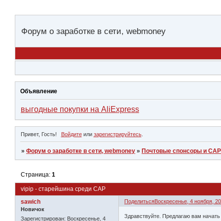
Форум о заработке в сети, webmoney
Объявление
выгодные покупки на AliExpress
Привет, Гость!
Войдите
или
зарегистрируйтесь
.
»
Форум о заработке в сети, webmoney
»
Почтовые спонсоры и СА
Страница:
1
vipip - старейшина среди САР
sawich
Поделиться
Воскресенье, 4 ноября, 20
Новичок
Здравствуйте. Предлагаю вам начать 
Зарегистрирован
: Воскресенье, 4