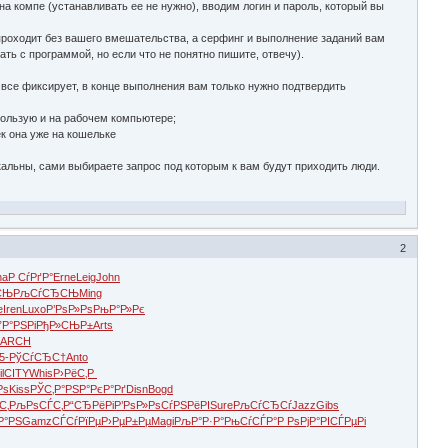
 компе (устанавливать ее не нужно), вводим логин и пароль, который вы
проходит без вашего вмешательства, а серфинг и выполнение заданий вам
ать с программой, но если что не понятно пишите, отвечу).
 все фиксирует, в конце выполнения вам только нужно подтвердить
пользую и на рабочем компьютере;
ек она уже на кошельке
икальны, сами выбираете запрос под которым к вам будут приходить люди.
2
na
Р СѓРґР°
Erne
Leig
John
СЊ
РљСѓСЂСЊ
Ming
e
Iren
Luxo
Р’РѕР»Рѕ
РњР°Р»Рє
”Р°РЅРі
РђР»СЊР±
Arts
°
ARCH
5-
РўСѓСЂС†
Anto
l
CITY
Whis
Р›РёС‚Р
Рѕ
Kiss
РЎС‚Р°РЅ
Р°РєР°Рґ
Disn
Bogd
С‚
РљРѕСЃС‚
Р“СЂРёРі
Р’РѕР»Рѕ
СѓРЅРёРІ
Sure
РљСѓСЂСѓ
Jazz
Gibs
ІР°РЅ
Gamz
СЃСѓРїРµ
Р›РµР±Рµ
Magi
РљР°Р·Р°
РњСѓСЃР°
Р РѕРјР°
РІСЃРµРі